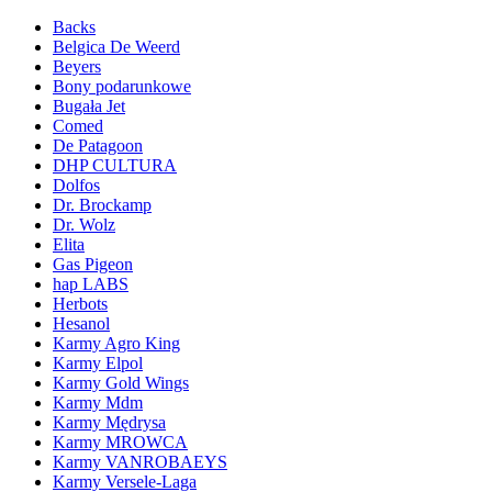
Backs
Belgica De Weerd
Beyers
Bony podarunkowe
Bugała Jet
Comed
De Patagoon
DHP CULTURA
Dolfos
Dr. Brockamp
Dr. Wolz
Elita
Gas Pigeon
hap LABS
Herbots
Hesanol
Karmy Agro King
Karmy Elpol
Karmy Gold Wings
Karmy Mdm
Karmy Mędrysa
Karmy MROWCA
Karmy VANROBAEYS
Karmy Versele-Laga