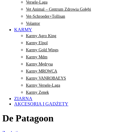
Versele-Laga
Vet Animal – Centrum Zdrowia Gołębi
Vet-Schroeder+Tollisan
Volantor
KARMY
Karmy Agro King
Karmy Elpol
Karmy Gold Wings
Karmy Mdm
Karmy Mędrysa
Karmy MROWCA
Karmy VANROBAEYS
Karmy Versele-Laga
Karmy Zenek
ZIARNA
AKCESORIA I GADŻETY
De Patagoon