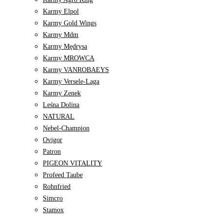
Karmy Elpol
Karmy Gold Wings
Karmy Mdm
Karmy Mędrysa
Karmy MROWCA
Karmy VANROBAEYS
Karmy Versele-Laga
Karmy Zenek
Leśna Dolina
NATURAL
Nebel-Champion
Ovigor
Patron
PIGEON VITALITY
Profeed Taube
Rohnfried
Simcro
Stamox