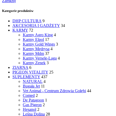
Zamknij
Kategorie produktów
DHP CULTURA
9
AKCESORIA I GADŻETY
34
KARMY
72
Karmy Agro King
4
Karmy Elpol
17
Karmy Gold Wings
3
Karmy Mędrysa
4
Karmy Mdm
37
Karmy Versele-Laga
4
Karmy Zenek
3
ZIARNA
6
PIGEON VITALITY
25
SUPLEMENTY
437
NATURAL
4
Bugała Jet
11
Vet Animal - Centrum Zdrowia Gołębi
44
Comed
2
De Patagoon
1
Gas Pigeon
2
Hesanol
2
Leśna Dolina
28