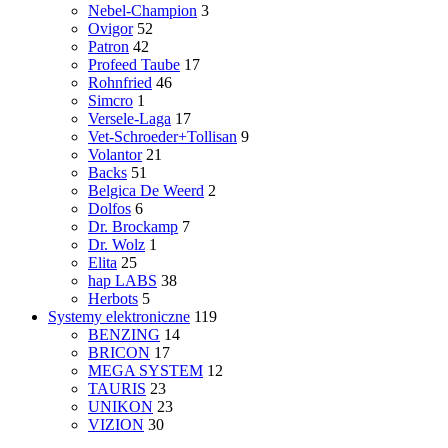
Nebel-Champion
3
Ovigor
52
Patron
42
Profeed Taube
17
Rohnfried
46
Simcro
1
Versele-Laga
17
Vet-Schroeder+Tollisan
9
Volantor
21
Backs
51
Belgica De Weerd
2
Dolfos
6
Dr. Brockamp
7
Dr. Wolz
1
Elita
25
hap LABS
38
Herbots
5
Systemy elektroniczne
119
BENZING
14
BRICON
17
MEGA SYSTEM
12
TAURIS
23
UNIKON
23
VIZION
30