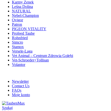
Karmy Zenek
Leśna Dolina
NATURAL
Nebel-Champion
Ovigor
Patron
PIGEON VITALITY
Profeed Taube
Rohnfried
Simcro
Stamox
Versele-Laga
Vet Animal – Centrum Zdrowia Gołębi
Vet-Schroeder+Tollisan
Volantor
ADD ANYTHING HERE OR JUST REMOVE IT…
Newsletter
Contact Us
FAQs
Moje konto
Szukaj