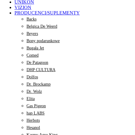
UNIKON
VIZION
PRODUCENCI/SUPLEMENTY
Backs
Belgica De Weerd
Beyers
Bony podarunkowe
Bugała Jet
Comed
De Patagoon
DHP CULTURA
Dolfos
Dr. Brockamp
Dr. Wolz
Elita
Gas Pigeon
hap LABS
Herbots
Hesanol
Karmy Agro King