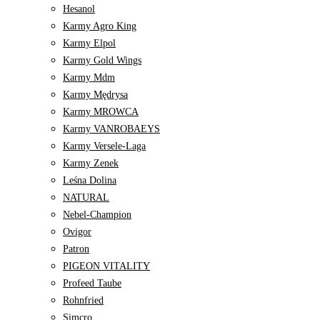
Hesanol
Karmy Agro King
Karmy Elpol
Karmy Gold Wings
Karmy Mdm
Karmy Mędrysa
Karmy MROWCA
Karmy VANROBAEYS
Karmy Versele-Laga
Karmy Zenek
Leśna Dolina
NATURAL
Nebel-Champion
Ovigor
Patron
PIGEON VITALITY
Profeed Taube
Rohnfried
Simcro