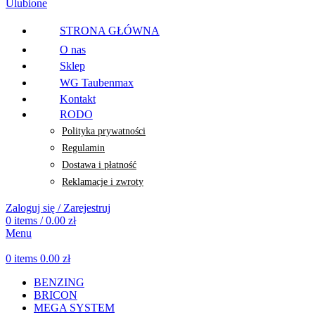
Ulubione
STRONA GŁÓWNA
O nas
Sklep
WG Taubenmax
Kontakt
RODO
Polityka prywatności
Regulamin
Dostawa i płatność
Reklamacje i zwroty
Zaloguj się / Zarejestruj
0
items
/
0.00
zł
Menu
0
items
0.00
zł
BENZING
BRICON
MEGA SYSTEM