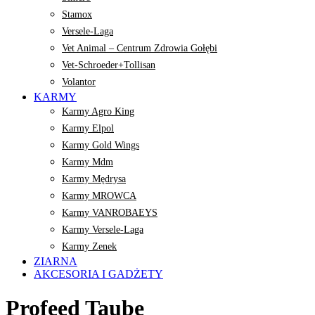
Stamox
Versele-Laga
Vet Animal – Centrum Zdrowia Gołębi
Vet-Schroeder+Tollisan
Volantor
KARMY
Karmy Agro King
Karmy Elpol
Karmy Gold Wings
Karmy Mdm
Karmy Mędrysa
Karmy MROWCA
Karmy VANROBAEYS
Karmy Versele-Laga
Karmy Zenek
ZIARNA
AKCESORIA I GADŻETY
Profeed Taube