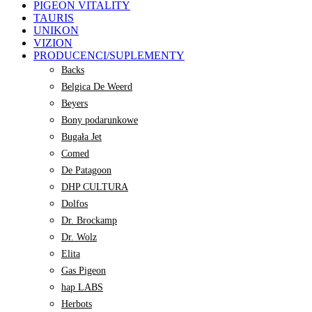
PIGEON VITALITY
TAURIS
UNIKON
VIZION
PRODUCENCI/SUPLEMENTY
Backs
Belgica De Weerd
Beyers
Bony podarunkowe
Bugała Jet
Comed
De Patagoon
DHP CULTURA
Dolfos
Dr. Brockamp
Dr. Wolz
Elita
Gas Pigeon
hap LABS
Herbots