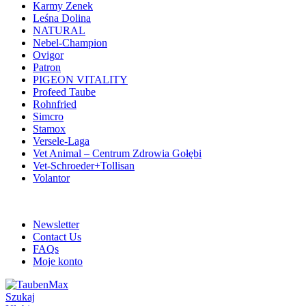
Karmy Zenek
Leśna Dolina
NATURAL
Nebel-Champion
Ovigor
Patron
PIGEON VITALITY
Profeed Taube
Rohnfried
Simcro
Stamox
Versele-Laga
Vet Animal – Centrum Zdrowia Gołębi
Vet-Schroeder+Tollisan
Volantor
ADD ANYTHING HERE OR JUST REMOVE IT…
Newsletter
Contact Us
FAQs
Moje konto
Szukaj