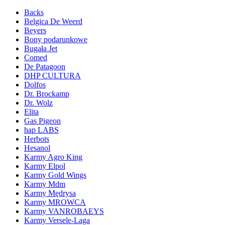
Backs
Belgica De Weerd
Beyers
Bony podarunkowe
Bugała Jet
Comed
De Patagoon
DHP CULTURA
Dolfos
Dr. Brockamp
Dr. Wolz
Elita
Gas Pigeon
hap LABS
Herbots
Hesanol
Karmy Agro King
Karmy Elpol
Karmy Gold Wings
Karmy Mdm
Karmy Mędrysa
Karmy MROWCA
Karmy VANROBAEYS
Karmy Versele-Laga