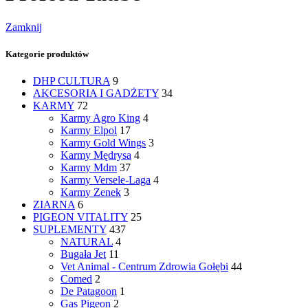
Zamknij
Kategorie produktów
DHP CULTURA
9
AKCESORIA I GADŻETY
34
KARMY
72
Karmy Agro King
4
Karmy Elpol
17
Karmy Gold Wings
3
Karmy Mędrysa
4
Karmy Mdm
37
Karmy Versele-Laga
4
Karmy Zenek
3
ZIARNA
6
PIGEON VITALITY
25
SUPLEMENTY
437
NATURAL
4
Bugała Jet
11
Vet Animal - Centrum Zdrowia Gołębi
44
Comed
2
De Patagoon
1
Gas Pigeon
2