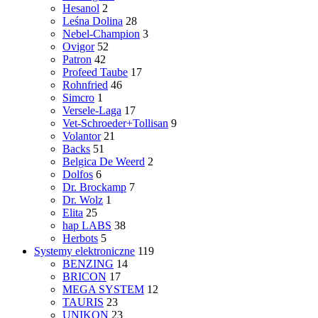
Hesanol
2
Leśna Dolina
28
Nebel-Champion
3
Ovigor
52
Patron
42
Profeed Taube
17
Rohnfried
46
Simcro
1
Versele-Laga
17
Vet-Schroeder+Tollisan
9
Volantor
21
Backs
51
Belgica De Weerd
2
Dolfos
6
Dr. Brockamp
7
Dr. Wolz
1
Elita
25
hap LABS
38
Herbots
5
Systemy elektroniczne
119
BENZING
14
BRICON
17
MEGA SYSTEM
12
TAURIS
23
UNIKON
23