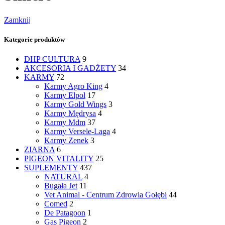
Zamknij
Kategorie produktów
DHP CULTURA
9
AKCESORIA I GADŻETY
34
KARMY
72
Karmy Agro King
4
Karmy Elpol
17
Karmy Gold Wings
3
Karmy Mędrysa
4
Karmy Mdm
37
Karmy Versele-Laga
4
Karmy Zenek
3
ZIARNA
6
PIGEON VITALITY
25
SUPLEMENTY
437
NATURAL
4
Bugała Jet
11
Vet Animal - Centrum Zdrowia Gołębi
44
Comed
2
De Patagoon
1
Gas Pigeon
2