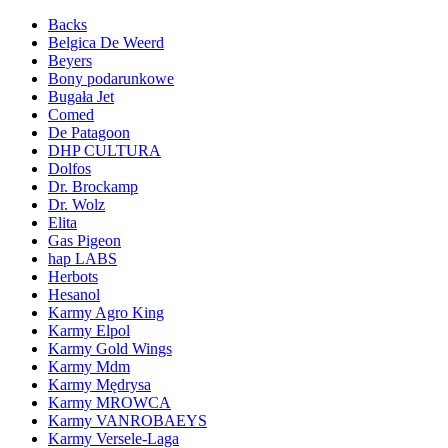
Backs
Belgica De Weerd
Beyers
Bony podarunkowe
Bugała Jet
Comed
De Patagoon
DHP CULTURA
Dolfos
Dr. Brockamp
Dr. Wolz
Elita
Gas Pigeon
hap LABS
Herbots
Hesanol
Karmy Agro King
Karmy Elpol
Karmy Gold Wings
Karmy Mdm
Karmy Mędrysa
Karmy MROWCA
Karmy VANROBAEYS
Karmy Versele-Laga