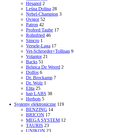
Hesanol
2
Leśna Dolina
28
Nebel-Champion
3
Ovigor
52
Patron
42
Profeed Taube
17
Rohnfried
46
Simcro
1
Versele-Laga
17
Vet-Schroeder+Tollisan
9
Volantor
21
Backs
51
Belgica De Weerd
2
Dolfos
6
Dr. Brockamp
7
Dr. Wolz
1
Elita
25
hap LABS
38
Herbots
5
Systemy elektroniczne
119
BENZING
14
BRICON
17
MEGA SYSTEM
12
TAURIS
23
UNIKON
23