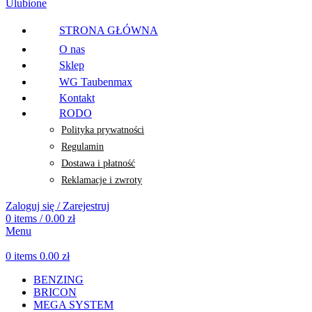
Ulubione
STRONA GŁÓWNA
O nas
Sklep
WG Taubenmax
Kontakt
RODO
Polityka prywatności
Regulamin
Dostawa i płatność
Reklamacje i zwroty
Zaloguj się / Zarejestruj
0
items
/
0.00
zł
Menu
0
items
0.00
zł
BENZING
BRICON
MEGA SYSTEM