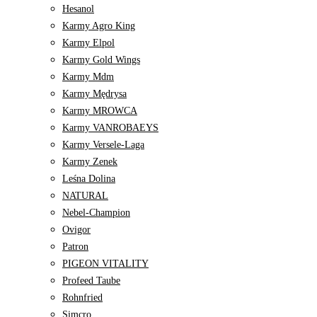
Hesanol
Karmy Agro King
Karmy Elpol
Karmy Gold Wings
Karmy Mdm
Karmy Mędrysa
Karmy MROWCA
Karmy VANROBAEYS
Karmy Versele-Laga
Karmy Zenek
Leśna Dolina
NATURAL
Nebel-Champion
Ovigor
Patron
PIGEON VITALITY
Profeed Taube
Rohnfried
Simcro