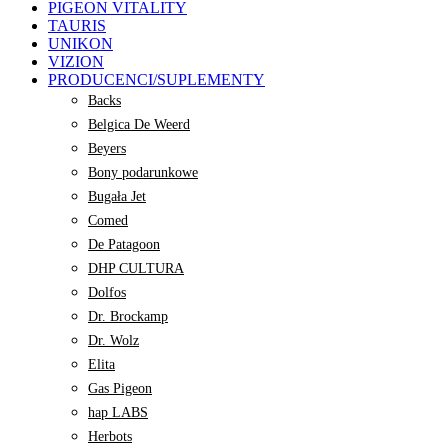
PIGEON VITALITY
TAURIS
UNIKON
VIZION
PRODUCENCI/SUPLEMENTY
Backs
Belgica De Weerd
Beyers
Bony podarunkowe
Bugała Jet
Comed
De Patagoon
DHP CULTURA
Dolfos
Dr. Brockamp
Dr. Wolz
Elita
Gas Pigeon
hap LABS
Herbots