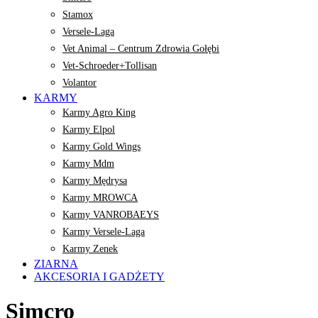
Stamox
Versele-Laga
Vet Animal – Centrum Zdrowia Gołębi
Vet-Schroeder+Tollisan
Volantor
KARMY
Karmy Agro King
Karmy Elpol
Karmy Gold Wings
Karmy Mdm
Karmy Mędrysa
Karmy MROWCA
Karmy VANROBAEYS
Karmy Versele-Laga
Karmy Zenek
ZIARNA
AKCESORIA I GADŻETY
Simcro