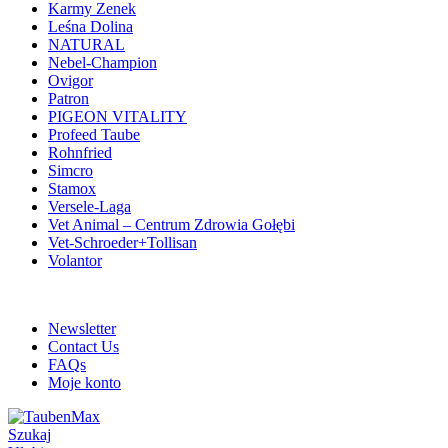
Karmy Zenek
Leśna Dolina
NATURAL
Nebel-Champion
Ovigor
Patron
PIGEON VITALITY
Profeed Taube
Rohnfried
Simcro
Stamox
Versele-Laga
Vet Animal – Centrum Zdrowia Gołębi
Vet-Schroeder+Tollisan
Volantor
ADD ANYTHING HERE OR JUST REMOVE IT…
Newsletter
Contact Us
FAQs
Moje konto
Szukaj