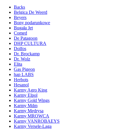
Backs
Belgica De Weerd
Beyers
Bony podarunkowe
Bugała Jet
Comed
De Patagoon
DHP CULTURA
Dolfos
Dr. Brockamp
Dr. Wolz
Elita
Gas Pigeon
hap LABS
Herbots
Hesanol
Karmy Agro King
Karmy Elpol
Karmy Gold Wings
Karmy Mdm
Karmy Mędrysa
Karmy MROWCA
Karmy VANROBAEYS
Karmy Versele-Laga