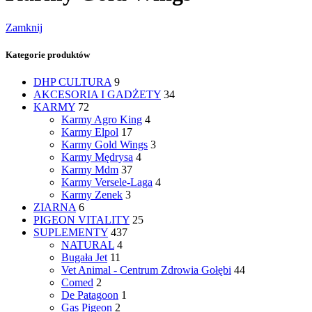
Zamknij
Kategorie produktów
DHP CULTURA
9
AKCESORIA I GADŻETY
34
KARMY
72
Karmy Agro King
4
Karmy Elpol
17
Karmy Gold Wings
3
Karmy Mędrysa
4
Karmy Mdm
37
Karmy Versele-Laga
4
Karmy Zenek
3
ZIARNA
6
PIGEON VITALITY
25
SUPLEMENTY
437
NATURAL
4
Bugała Jet
11
Vet Animal - Centrum Zdrowia Gołębi
44
Comed
2
De Patagoon
1
Gas Pigeon
2