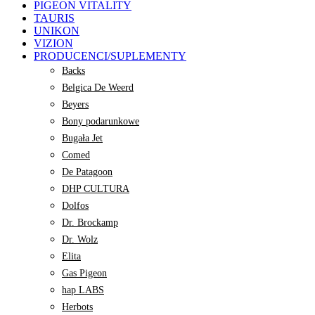
PIGEON VITALITY
TAURIS
UNIKON
VIZION
PRODUCENCI/SUPLEMENTY
Backs
Belgica De Weerd
Beyers
Bony podarunkowe
Bugała Jet
Comed
De Patagoon
DHP CULTURA
Dolfos
Dr. Brockamp
Dr. Wolz
Elita
Gas Pigeon
hap LABS
Herbots