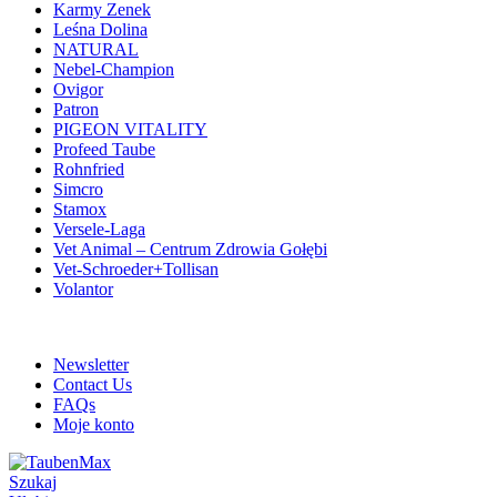
Karmy Zenek
Leśna Dolina
NATURAL
Nebel-Champion
Ovigor
Patron
PIGEON VITALITY
Profeed Taube
Rohnfried
Simcro
Stamox
Versele-Laga
Vet Animal – Centrum Zdrowia Gołębi
Vet-Schroeder+Tollisan
Volantor
ADD ANYTHING HERE OR JUST REMOVE IT…
Newsletter
Contact Us
FAQs
Moje konto
Szukaj