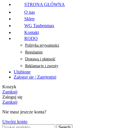
STRONA GŁÓWNA
O nas
Sklep
WG Taubenmax
Kontakt
RODO
Polityka prywatności
Regulamin
Dostawa i płatność
Reklamacje i zwroty
Ulubione
Zaloguj się / Zarejestruj
Koszyk
Zamknij
Zaloguj się
Zamknij
Nie masz jeszcze konta?
Utwórz konto
Search