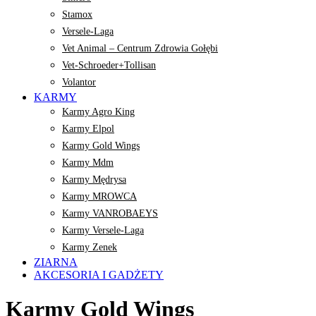
Stamox
Versele-Laga
Vet Animal – Centrum Zdrowia Gołębi
Vet-Schroeder+Tollisan
Volantor
KARMY
Karmy Agro King
Karmy Elpol
Karmy Gold Wings
Karmy Mdm
Karmy Mędrysa
Karmy MROWCA
Karmy VANROBAEYS
Karmy Versele-Laga
Karmy Zenek
ZIARNA
AKCESORIA I GADŻETY
Karmy Gold Wings