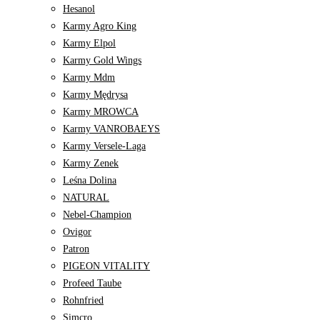
Hesanol
Karmy Agro King
Karmy Elpol
Karmy Gold Wings
Karmy Mdm
Karmy Mędrysa
Karmy MROWCA
Karmy VANROBAEYS
Karmy Versele-Laga
Karmy Zenek
Leśna Dolina
NATURAL
Nebel-Champion
Ovigor
Patron
PIGEON VITALITY
Profeed Taube
Rohnfried
Simcro