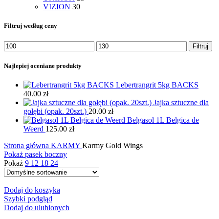
VIZION
30
Filtruj według ceny
Cena
Cena
Filtruj
min.
maks.
Najlepiej oceniane produkty
Lebertrangrit 5kg BACKS
40.00
zł
Jajka sztuczne dla
gołębi (opak. 20szt.)
20.00
zł
Belgasol 1L Belgica de
Weerd
125.00
zł
Strona główna
KARMY
Karmy Gold Wings
Pokaż pasek boczny
Pokaż
9
12
18
24
Dodaj do koszyka
Szybki podgląd
Dodaj do ulubionych