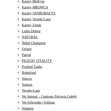
Karmy Mędrysa
Karmy MROWCA
Karmy VANROBAEYS
Karmy Versele-Laga
Karmy Zenek
Leśna Dolina
NATURAL
Nebel-Champion
Ovigor
Patron
PIGEON VITALITY
Profeed Taube
Rohnfried
Simcro
Stamox
Versele-Laga
Vet Animal – Centrum Zdrowia Gołębi
Vet-Schroeder+Tollisan
Volantor