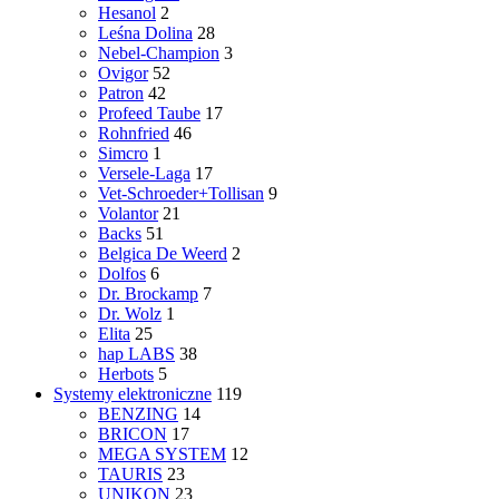
Hesanol
2
Leśna Dolina
28
Nebel-Champion
3
Ovigor
52
Patron
42
Profeed Taube
17
Rohnfried
46
Simcro
1
Versele-Laga
17
Vet-Schroeder+Tollisan
9
Volantor
21
Backs
51
Belgica De Weerd
2
Dolfos
6
Dr. Brockamp
7
Dr. Wolz
1
Elita
25
hap LABS
38
Herbots
5
Systemy elektroniczne
119
BENZING
14
BRICON
17
MEGA SYSTEM
12
TAURIS
23
UNIKON
23