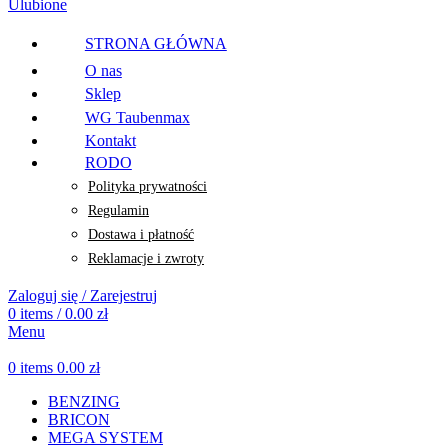
Ulubione
STRONA GŁÓWNA
O nas
Sklep
WG Taubenmax
Kontakt
RODO
Polityka prywatności
Regulamin
Dostawa i płatność
Reklamacje i zwroty
Zaloguj się / Zarejestruj
0
items
/
0.00
zł
Menu
0
items
0.00
zł
BENZING
BRICON
MEGA SYSTEM