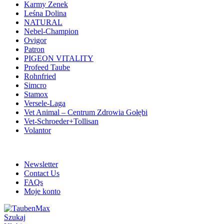
Karmy Zenek
Leśna Dolina
NATURAL
Nebel-Champion
Ovigor
Patron
PIGEON VITALITY
Profeed Taube
Rohnfried
Simcro
Stamox
Versele-Laga
Vet Animal – Centrum Zdrowia Gołębi
Vet-Schroeder+Tollisan
Volantor
ADD ANYTHING HERE OR JUST REMOVE IT…
Newsletter
Contact Us
FAQs
Moje konto
Szukaj