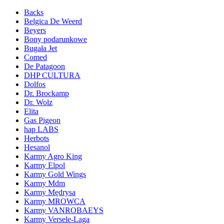
Backs
Belgica De Weerd
Beyers
Bony podarunkowe
Bugała Jet
Comed
De Patagoon
DHP CULTURA
Dolfos
Dr. Brockamp
Dr. Wolz
Elita
Gas Pigeon
hap LABS
Herbots
Hesanol
Karmy Agro King
Karmy Elpol
Karmy Gold Wings
Karmy Mdm
Karmy Mędrysa
Karmy MROWCA
Karmy VANROBAEYS
Karmy Versele-Laga