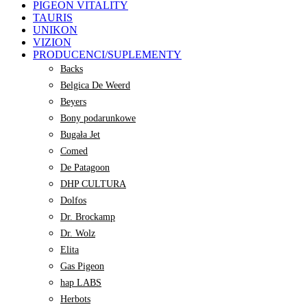
PIGEON VITALITY
TAURIS
UNIKON
VIZION
PRODUCENCI/SUPLEMENTY
Backs
Belgica De Weerd
Beyers
Bony podarunkowe
Bugała Jet
Comed
De Patagoon
DHP CULTURA
Dolfos
Dr. Brockamp
Dr. Wolz
Elita
Gas Pigeon
hap LABS
Herbots