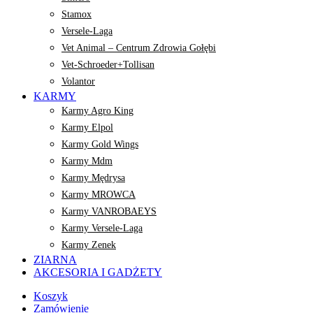
Stamox
Versele-Laga
Vet Animal – Centrum Zdrowia Gołębi
Vet-Schroeder+Tollisan
Volantor
KARMY
Karmy Agro King
Karmy Elpol
Karmy Gold Wings
Karmy Mdm
Karmy Mędrysa
Karmy MROWCA
Karmy VANROBAEYS
Karmy Versele-Laga
Karmy Zenek
ZIARNA
AKCESORIA I GADŻETY
Koszyk
Zamówienie