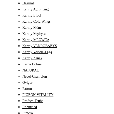
Hesanol
Karmy Agro King
Karmy Elpol
Karmy Gold Wings
Karmy Mdm
Karmy Mędrysa
Karmy MROWCA
Karmy VANROBAEYS
Karmy Versele-Laga
Karmy Zenek
Leśna Dolina
NATURAL
Nebel-Champion
Ovigor
Patron
PIGEON VITALITY
Profeed Taube
Rohnfried
Simcro