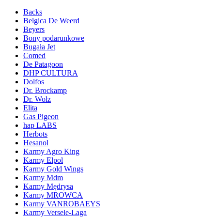
Backs
Belgica De Weerd
Beyers
Bony podarunkowe
Bugała Jet
Comed
De Patagoon
DHP CULTURA
Dolfos
Dr. Brockamp
Dr. Wolz
Elita
Gas Pigeon
hap LABS
Herbots
Hesanol
Karmy Agro King
Karmy Elpol
Karmy Gold Wings
Karmy Mdm
Karmy Mędrysa
Karmy MROWCA
Karmy VANROBAEYS
Karmy Versele-Laga