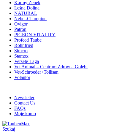
Karmy Zenek
Leśna Dolina
NATURAL
Nebel-Champion
Ovigor
Patron
PIGEON VITALITY
Profeed Taube
Rohnfried
Simcro
Stamox
Versele-Laga
Vet Animal – Centrum Zdrowia Gołębi
Vet-Schroeder+Tollisan
Volantor
ADD ANYTHING HERE OR JUST REMOVE IT…
Newsletter
Contact Us
FAQs
Moje konto
Szukaj