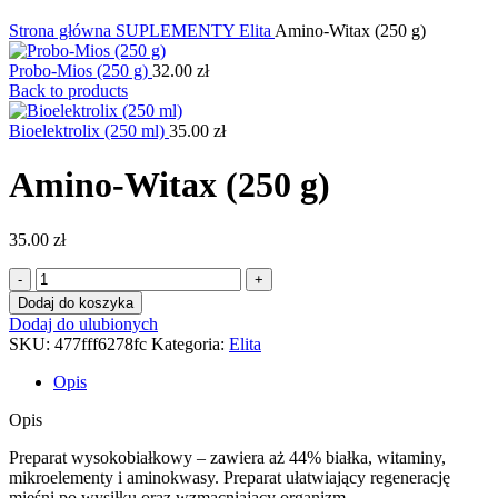
Kliknij, aby powiększyć
Strona główna
SUPLEMENTY
Elita
Amino-Witax (250 g)
Probo-Mios (250 g)
32.00
zł
Back to products
Bioelektrolix (250 ml)
35.00
zł
Amino-Witax (250 g)
35.00
zł
ilość
Amino-
Dodaj do koszyka
Witax
Dodaj do ulubionych
(250
SKU:
477fff6278fc
Kategoria:
Elita
g)
Opis
Opis
Preparat wysokobiałkowy – zawiera aż 44% białka, witaminy,
mikroelementy i aminokwasy. Preparat ułatwiający regenerację
mięśni po wysiłku oraz wzmacniający organizm.