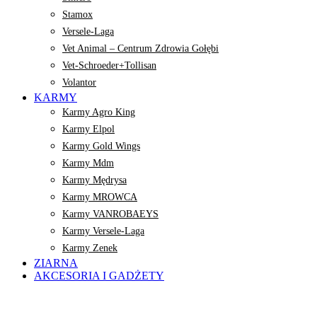
Stamox
Versele-Laga
Vet Animal – Centrum Zdrowia Gołębi
Vet-Schroeder+Tollisan
Volantor
KARMY
Karmy Agro King
Karmy Elpol
Karmy Gold Wings
Karmy Mdm
Karmy Mędrysa
Karmy MROWCA
Karmy VANROBAEYS
Karmy Versele-Laga
Karmy Zenek
ZIARNA
AKCESORIA I GADŻETY