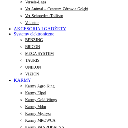
Versele-Laga
Vet Animal – Centrum Zdrowia Gołębi
Vet-Schroeder+Tollisan
Volantor
AKCESORIA I GADŻETY
Systemy elektroniczne
BENZING
BRICON
MEGA SYSTEM
TAURIS
UNIKON
VIZION
KARMY
Karmy Agro King
Karmy Elpol
Karmy Gold Wings
Karmy Mdm
Karmy Mędrysa
Karmy MROWCA
Karmy VANROBAEYS