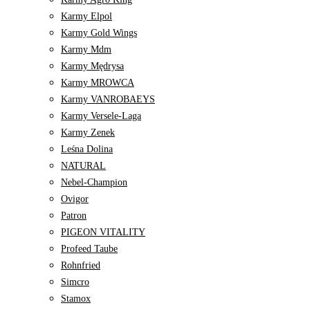
Karmy Elpol
Karmy Gold Wings
Karmy Mdm
Karmy Mędrysa
Karmy MROWCA
Karmy VANROBAEYS
Karmy Versele-Laga
Karmy Zenek
Leśna Dolina
NATURAL
Nebel-Champion
Ovigor
Patron
PIGEON VITALITY
Profeed Taube
Rohnfried
Simcro
Stamox