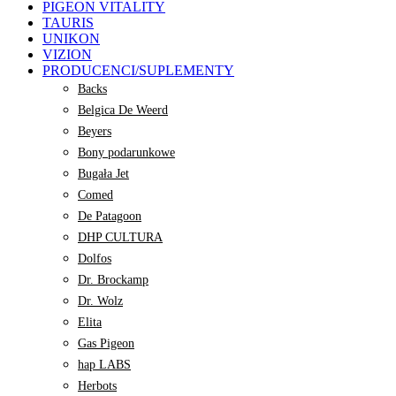
PIGEON VITALITY
TAURIS
UNIKON
VIZION
PRODUCENCI/SUPLEMENTY
Backs
Belgica De Weerd
Beyers
Bony podarunkowe
Bugała Jet
Comed
De Patagoon
DHP CULTURA
Dolfos
Dr. Brockamp
Dr. Wolz
Elita
Gas Pigeon
hap LABS
Herbots