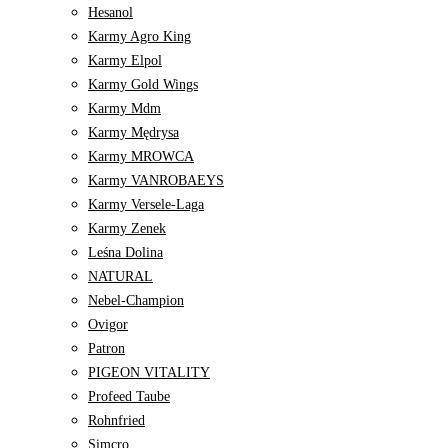
Hesanol
Karmy Agro King
Karmy Elpol
Karmy Gold Wings
Karmy Mdm
Karmy Mędrysa
Karmy MROWCA
Karmy VANROBAEYS
Karmy Versele-Laga
Karmy Zenek
Leśna Dolina
NATURAL
Nebel-Champion
Ovigor
Patron
PIGEON VITALITY
Profeed Taube
Rohnfried
Simcro