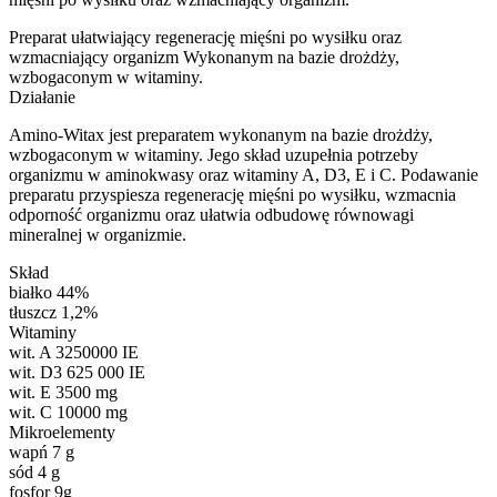
Preparat ułatwiający regenerację mięśni po wysiłku oraz
wzmacniający organizm Wykonanym na bazie drożdży,
wzbogaconym w witaminy.
Działanie
Amino-Witax jest preparatem wykonanym na bazie drożdży,
wzbogaconym w witaminy. Jego skład uzupełnia potrzeby
organizmu w aminokwasy oraz witaminy A, D3, E i C. Podawanie
preparatu przyspiesza regenerację mięśni po wysiłku, wzmacnia
odporność organizmu oraz ułatwia odbudowę równowagi
mineralnej w organizmie.
Skład
białko 44%
tłuszcz 1,2%
Witaminy
wit. A 3250000 IE
wit. D3 625 000 IE
wit. E 3500 mg
wit. C 10000 mg
Mikroelementy
wapń 7 g
sód 4 g
fosfor 9g