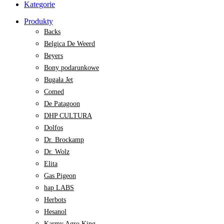
Kategorie
Produkty
Backs
Belgica De Weerd
Beyers
Bony podarunkowe
Bugała Jet
Comed
De Patagoon
DHP CULTURA
Dolfos
Dr. Brockamp
Dr. Wolz
Elita
Gas Pigeon
hap LABS
Herbots
Hesanol
Karmy Agro King