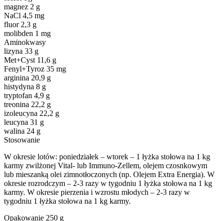
magnez 2 g
NaCl 4,5 mg
fluor 2,3 g
molibden 1 mg
Aminokwasy
lizyna 33 g
Met+Cyst 11,6 g
Fenyl+Tyroz 35 mg
arginina 20,9 g
histydyna 8 g
tryptofan 4,9 g
treonina 22,2 g
izoleucyna 22,2 g
leucyna 31 g
walina 24 g
Stosowanie
W okresie lotów: poniedziałek – wtorek – 1 łyżka stołowa na 1 kg
karmy zwilżonej Vital- lub Immuno-Zellem, olejem czosnkowym
lub mieszanką olei zimnotłoczonych (np. Olejem Extra Energia). W
okresie rozrodczym – 2-3 razy w tygodniu 1 łyżka stołowa na 1 kg
karmy. W okresie pierzenia i wzrostu młodych – 2-3 razy w
tygodniu 1 łyżka stołowa na 1 kg karmy.
Opakowanie 250 g