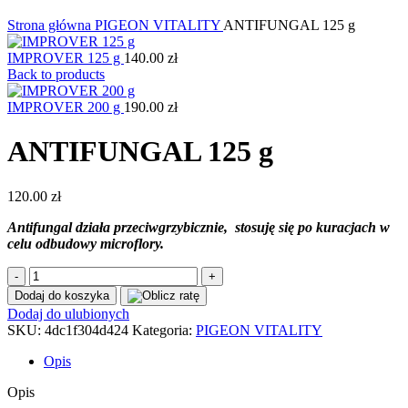
Kliknij, aby powiększyć
Strona główna
PIGEON VITALITY
ANTIFUNGAL 125 g
IMPROVER 125 g
140.00
zł
Back to products
IMPROVER 200 g
190.00
zł
ANTIFUNGAL 125 g
120.00
zł
Antifungal działa przeciwgrzybicznie, stosuję się po kuracjach w
celu odbudowy microflory.
ilość
ANTIFUNGAL
Dodaj do koszyka
125
Dodaj do ulubionych
g
SKU:
4dc1f304d424
Kategoria:
PIGEON VITALITY
Opis
Opis