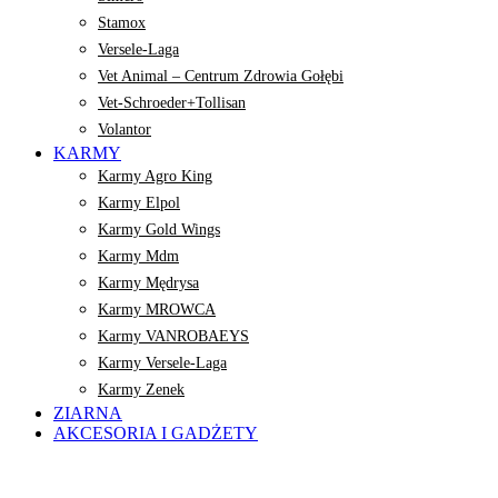
Stamox
Versele-Laga
Vet Animal – Centrum Zdrowia Gołębi
Vet-Schroeder+Tollisan
Volantor
KARMY
Karmy Agro King
Karmy Elpol
Karmy Gold Wings
Karmy Mdm
Karmy Mędrysa
Karmy MROWCA
Karmy VANROBAEYS
Karmy Versele-Laga
Karmy Zenek
ZIARNA
AKCESORIA I GADŻETY