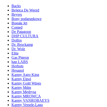
Backs
Belgica De Weerd
Beyers
Bony podarunkowe
Bugała Jet
Comed
De Patagoon
DHP CULTURA
Dolfos
Dr. Brockamp
Dr. Wolz
Elita
Gas Pigeon
hap LABS
Herbots
Hesanol
Karmy Agro King
Karmy Elpol
Karmy Gold Wings
Karmy Mdm
Karmy Mędrysa
Karmy MROWCA
Karmy VANROBAEYS
Karmy Versele-Laga