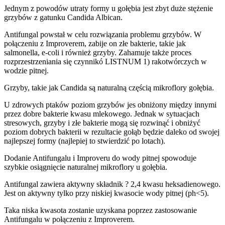
Jednym z powodów utraty formy u gołębia jest zbyt duże stężenie
grzybów z gatunku Candida Albican.
Antifungal powstał w celu rozwiązania problemu grzybów. W
połączeniu z Improverem, zabije on złe bakterie, takie jak
salmonella, e-coli i również grzyby. Zahamuje także proces
rozprzestrzeniania się czynnikó LISTNUM 1) rakotwórczych w
wodzie pitnej.
Grzyby, takie jak Candida są naturalną częścią mikroflory gołębia.
U zdrowych ptaków poziom grzybów jes obniżony między innymi
przez dobre bakterie kwasu mlekowego. Jednak w sytuacjach
stresowych, grzyby i złe bakterie mogą się rozwinąć i obniżyć
poziom dobrych bakterii w rezultacie gołąb będzie daleko od swojej
najlepszej formy (najlepiej to stwierdzić po lotach).
Dodanie Antifungalu i Improveru do wody pitnej spowoduje
szybkie osiągnięcie naturalnej mikroflory u gołębia.
Antifungal zawiera aktywny składnik ? 2,4 kwasu heksadienowego.
Jest on aktywny tylko przy niskiej kwasocie wody pitnej (ph<5).
Taka niska kwasota zostanie uzyskana poprzez zastosowanie
Antifungalu w połączeniu z Improverem.