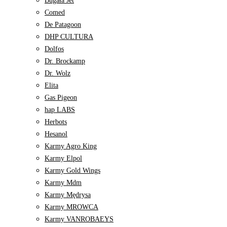
Bugała Jet
Comed
De Patagoon
DHP CULTURA
Dolfos
Dr. Brockamp
Dr. Wolz
Elita
Gas Pigeon
hap LABS
Herbots
Hesanol
Karmy Agro King
Karmy Elpol
Karmy Gold Wings
Karmy Mdm
Karmy Mędrysa
Karmy MROWCA
Karmy VANROBAEYS