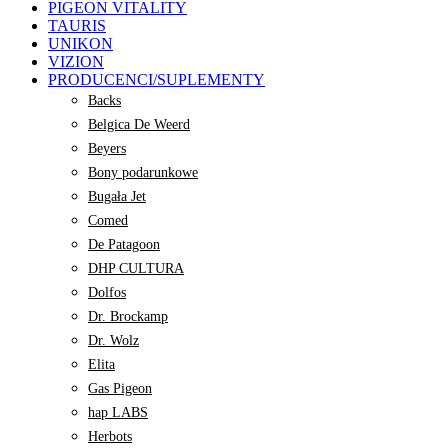
PIGEON VITALITY
TAURIS
UNIKON
VIZION
PRODUCENCI/SUPLEMENTY
Backs
Belgica De Weerd
Beyers
Bony podarunkowe
Bugała Jet
Comed
De Patagoon
DHP CULTURA
Dolfos
Dr. Brockamp
Dr. Wolz
Elita
Gas Pigeon
hap LABS
Herbots