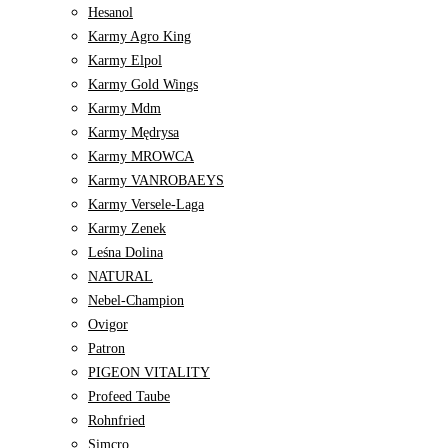
Hesanol
Karmy Agro King
Karmy Elpol
Karmy Gold Wings
Karmy Mdm
Karmy Mędrysa
Karmy MROWCA
Karmy VANROBAEYS
Karmy Versele-Laga
Karmy Zenek
Leśna Dolina
NATURAL
Nebel-Champion
Ovigor
Patron
PIGEON VITALITY
Profeed Taube
Rohnfried
Simcro