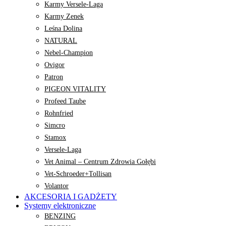
Karmy Versele-Laga
Karmy Zenek
Leśna Dolina
NATURAL
Nebel-Champion
Ovigor
Patron
PIGEON VITALITY
Profeed Taube
Rohnfried
Simcro
Stamox
Versele-Laga
Vet Animal – Centrum Zdrowia Gołębi
Vet-Schroeder+Tollisan
Volantor
AKCESORIA I GADŻETY
Systemy elektroniczne
BENZING