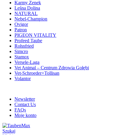
Karmy Zenek
Leśna Dolina
NATURAL
Nebel-Champion
Ovigor
Patron
PIGEON VITALITY
Profeed Taube
Rohnfried
Simcro
Stamox
Versele-Laga
Vet Animal – Centrum Zdrowia Gołębi
Vet-Schroeder+Tollisan
Volantor
ADD ANYTHING HERE OR JUST REMOVE IT…
Newsletter
Contact Us
FAQs
Moje konto
Szukaj