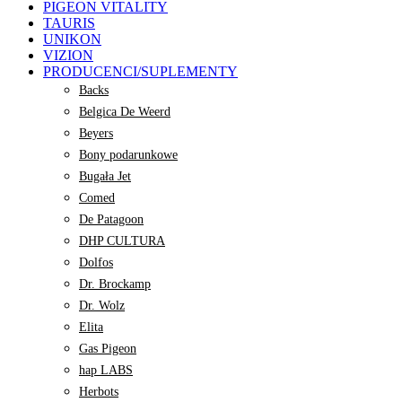
PIGEON VITALITY
TAURIS
UNIKON
VIZION
PRODUCENCI/SUPLEMENTY
Backs
Belgica De Weerd
Beyers
Bony podarunkowe
Bugała Jet
Comed
De Patagoon
DHP CULTURA
Dolfos
Dr. Brockamp
Dr. Wolz
Elita
Gas Pigeon
hap LABS
Herbots