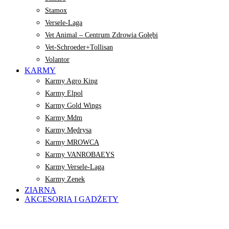
Stamox
Versele-Laga
Vet Animal – Centrum Zdrowia Gołębi
Vet-Schroeder+Tollisan
Volantor
KARMY
Karmy Agro King
Karmy Elpol
Karmy Gold Wings
Karmy Mdm
Karmy Mędrysa
Karmy MROWCA
Karmy VANROBAEYS
Karmy Versele-Laga
Karmy Zenek
ZIARNA
AKCESORIA I GADŻETY