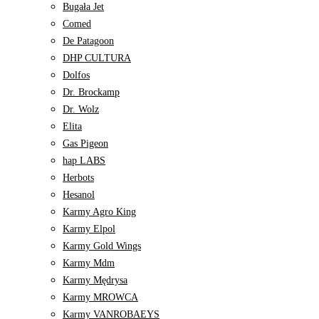
Bugała Jet
Comed
De Patagoon
DHP CULTURA
Dolfos
Dr. Brockamp
Dr. Wolz
Elita
Gas Pigeon
hap LABS
Herbots
Hesanol
Karmy Agro King
Karmy Elpol
Karmy Gold Wings
Karmy Mdm
Karmy Mędrysa
Karmy MROWCA
Karmy VANROBAEYS