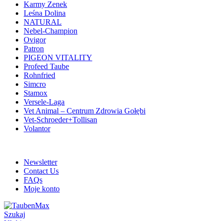
Karmy Zenek
Leśna Dolina
NATURAL
Nebel-Champion
Ovigor
Patron
PIGEON VITALITY
Profeed Taube
Rohnfried
Simcro
Stamox
Versele-Laga
Vet Animal – Centrum Zdrowia Gołębi
Vet-Schroeder+Tollisan
Volantor
ADD ANYTHING HERE OR JUST REMOVE IT…
Newsletter
Contact Us
FAQs
Moje konto
Szukaj