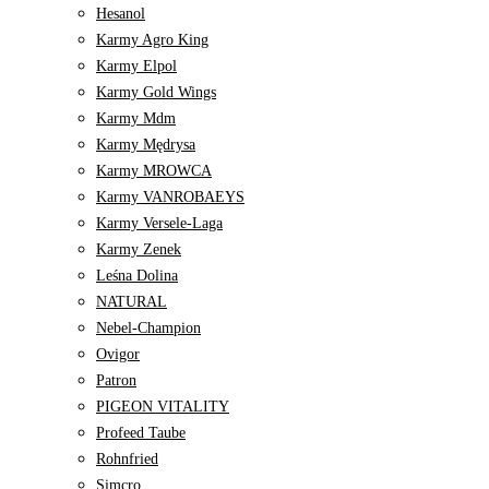
Hesanol
Karmy Agro King
Karmy Elpol
Karmy Gold Wings
Karmy Mdm
Karmy Mędrysa
Karmy MROWCA
Karmy VANROBAEYS
Karmy Versele-Laga
Karmy Zenek
Leśna Dolina
NATURAL
Nebel-Champion
Ovigor
Patron
PIGEON VITALITY
Profeed Taube
Rohnfried
Simcro