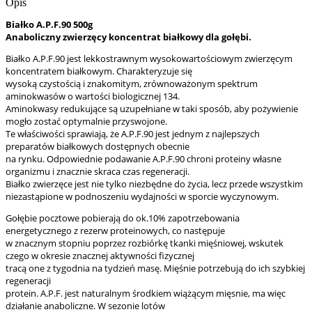
Opis
Białko A.P.F.90 500g
Anaboliczny zwierzęcy koncentrat białkowy dla gołębi.
Białko A.P.F.90 jest lekkostrawnym wysokowartościowym zwierzęcym
koncentratem białkowym. Charakteryzuje się
wysoką czystością i znakomitym, zrównoważonym spektrum
aminokwasów o wartości biologicznej 134.
Aminokwasy redukujące są uzupełniane w taki sposób, aby pożywienie
mogło zostać optymalnie przyswojone.
Te właściwości sprawiają, że A.P.F.90 jest jednym z najlepszych
preparatów białkowych dostępnych obecnie
na rynku. Odpowiednie podawanie A.P.F.90 chroni proteiny własne
organizmu i znacznie skraca czas regeneracji.
Białko zwierzęce jest nie tylko niezbędne do życia, lecz przede wszystkim
niezastąpione w podnoszeniu wydajności w sporcie wyczynowym.
Gołębie pocztowe pobierają do ok.10% zapotrzebowania
energetycznego z rezerw proteinowych, co następuje
w znacznym stopniu poprzez rozbiórkę tkanki mięśniowej, wskutek
czego w okresie znacznej aktywności fizycznej
tracą one z tygodnia na tydzień masę. Mięśnie potrzebują do ich szybkiej
regeneracji
protein. A.P.F. jest naturalnym środkiem wiążącym mięsnie, ma więc
działanie anaboliczne. W sezonie lotów