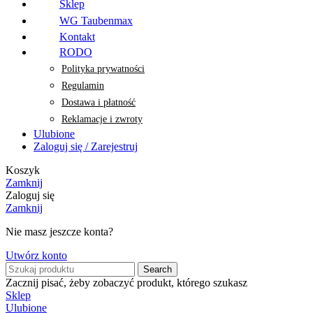
Sklep
WG Taubenmax
Kontakt
RODO
Polityka prywatności
Regulamin
Dostawa i płatność
Reklamacje i zwroty
Ulubione
Zaloguj się / Zarejestruj
Koszyk
Zamknij
Zaloguj się
Zamknij
Nie masz jeszcze konta?
Utwórz konto
Search
Zacznij pisać, żeby zobaczyć produkt, którego szukasz
Sklep
Ulubione