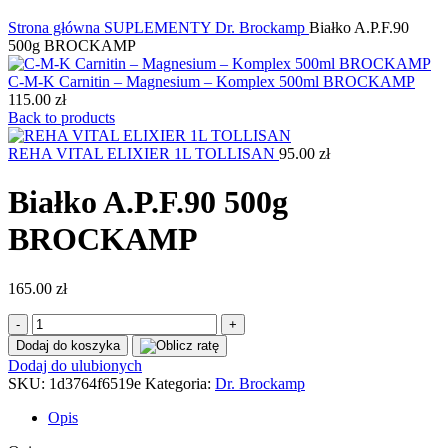
Kliknij, aby powiększyć
Strona główna
SUPLEMENTY
Dr. Brockamp
Białko A.P.F.90
500g BROCKAMP
C-M-K Carnitin – Magnesium – Komplex 500ml BROCKAMP
115.00
zł
Back to products
REHA VITAL ELIXIER 1L TOLLISAN
95.00
zł
Białko A.P.F.90 500g
BROCKAMP
165.00
zł
ilość
Białko
Dodaj do koszyka
A.P.F.90
Dodaj do ulubionych
500g
SKU:
1d3764f6519e
Kategoria:
Dr. Brockamp
BROCKAMP
Opis