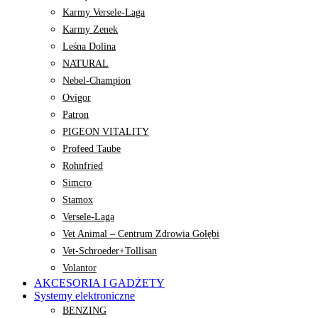
Karmy Versele-Laga
Karmy Zenek
Leśna Dolina
NATURAL
Nebel-Champion
Ovigor
Patron
PIGEON VITALITY
Profeed Taube
Rohnfried
Simcro
Stamox
Versele-Laga
Vet Animal – Centrum Zdrowia Gołębi
Vet-Schroeder+Tollisan
Volantor
AKCESORIA I GADŻETY
Systemy elektroniczne
BENZING