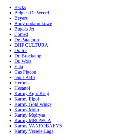
Backs
Belgica De Weerd
Beyers
Bony podarunkowe
Bugała Jet
Comed
De Patagoon
DHP CULTURA
Dolfos
Dr. Brockamp
Dr. Wolz
Elita
Gas Pigeon
hap LABS
Herbots
Hesanol
Karmy Agro King
Karmy Elpol
Karmy Gold Wings
Karmy Mdm
Karmy Mędrysa
Karmy MROWCA
Karmy VANROBAEYS
Karmy Versele-Laga