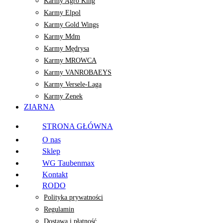
Karmy Agro King
Karmy Elpol
Karmy Gold Wings
Karmy Mdm
Karmy Mędrysa
Karmy MROWCA
Karmy VANROBAEYS
Karmy Versele-Laga
Karmy Zenek
ZIARNA
STRONA GŁÓWNA
O nas
Sklep
WG Taubenmax
Kontakt
RODO
Polityka prywatności
Regulamin
Dostawa i płatność