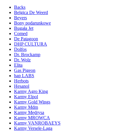
Backs
Belgica De Weerd
Beyers
Bony podarunkowe
Bugała Jet
Comed
De Patagoon
DHP CULTURA
Dolfos
Dr. Brockamp
Dr. Wolz
Elita
Gas Pigeon
hap LABS
Herbots
Hesanol
Karmy Agro King
Karmy Elpol
Karmy Gold Wings
Karmy Mdm
Karmy Mędrysa
Karmy MROWCA
Karmy VANROBAEYS
Karmy Versele-Laga