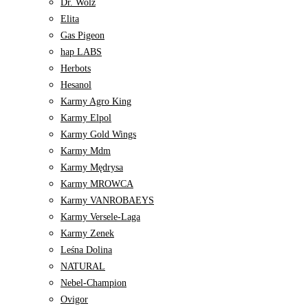
Dr. Wolz
Elita
Gas Pigeon
hap LABS
Herbots
Hesanol
Karmy Agro King
Karmy Elpol
Karmy Gold Wings
Karmy Mdm
Karmy Mędrysa
Karmy MROWCA
Karmy VANROBAEYS
Karmy Versele-Laga
Karmy Zenek
Leśna Dolina
NATURAL
Nebel-Champion
Ovigor