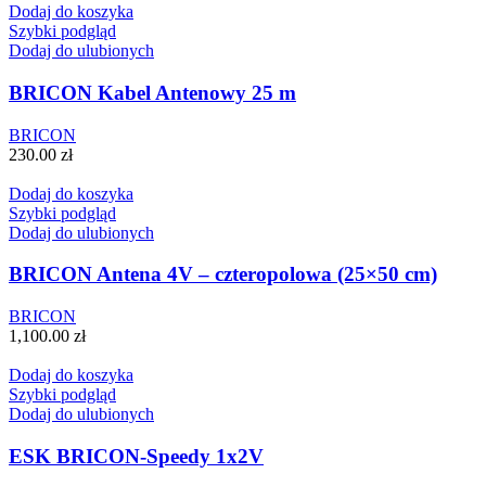
Dodaj do koszyka
Szybki podgląd
Dodaj do ulubionych
BRICON Kabel Antenowy 25 m
BRICON
230.00
zł
Dodaj do koszyka
Szybki podgląd
Dodaj do ulubionych
BRICON Antena 4V – czteropolowa (25×50 cm)
BRICON
1,100.00
zł
Dodaj do koszyka
Szybki podgląd
Dodaj do ulubionych
ESK BRICON-Speedy 1x2V