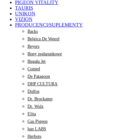
PIGEON VITALITY
TAURIS
UNIKON
VIZION
PRODUCENCI/SUPLEMENTY
Backs
Belgica De Weerd
Beyers
Bony podarunkowe
Bugała Jet
Comed
De Patagoon
DHP CULTURA
Dolfos
Dr. Brockamp
Dr. Wolz
Elita
Gas Pigeon
hap LABS
Herbots