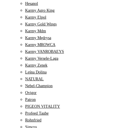
Hesanol
Karmy Agro King
Karmy Elpol
Karmy Gold Wings
Karmy Mdm
Karmy Mędrysa
Karmy MROWCA
Karmy VANROBAEYS
Karmy Versele-Laga
Karmy Zenek
Leśna Dolina
NATURAL
Nebel-Champion
Ovigor
Patron
PIGEON VITALITY
Profeed Taube
Rohnfried
Simcro