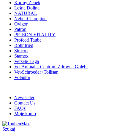
Karmy Zenek
Leśna Dolina
NATURAL
Nebel-Champion
Ovigor
Patron
PIGEON VITALITY
Profeed Taube
Rohnfried
Simcro
Stamox
Versele-Laga
Vet Animal – Centrum Zdrowia Gołębi
Vet-Schroeder+Tollisan
Volantor
ADD ANYTHING HERE OR JUST REMOVE IT…
Newsletter
Contact Us
FAQs
Moje konto
Szukaj