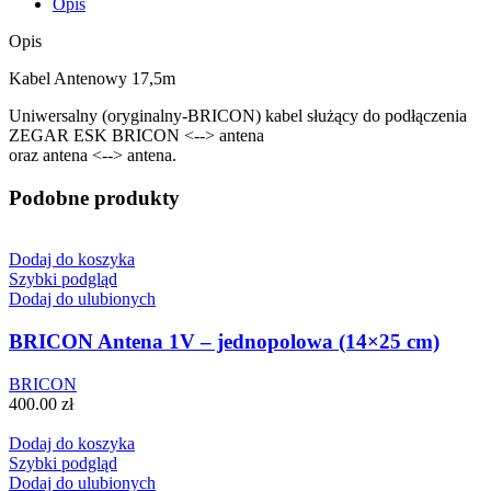
Opis
Opis
Kabel Antenowy 17,5m
Uniwersalny (oryginalny-BRICON) kabel służący do podłączenia
ZEGAR ESK BRICON <--> antena
oraz antena <--> antena.
Podobne produkty
Dodaj do koszyka
Szybki podgląd
Dodaj do ulubionych
BRICON Antena 1V – jednopolowa (14×25 cm)
BRICON
400.00
zł
Dodaj do koszyka
Szybki podgląd
Dodaj do ulubionych