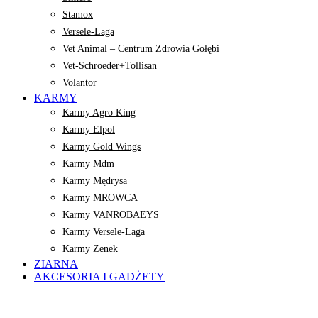
Stamox
Versele-Laga
Vet Animal – Centrum Zdrowia Gołębi
Vet-Schroeder+Tollisan
Volantor
KARMY
Karmy Agro King
Karmy Elpol
Karmy Gold Wings
Karmy Mdm
Karmy Mędrysa
Karmy MROWCA
Karmy VANROBAEYS
Karmy Versele-Laga
Karmy Zenek
ZIARNA
AKCESORIA I GADŻETY