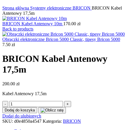
Kliknij, aby powiększyć
Strona główna
Systemy elektroniczne
BRICON
BRICON Kabel
Antenowy 17,5m
BRICON Kabel Antenowy 10m
170.00
zł
Back to products
Obrączki elektroniczne Bricon 5000 Classic, tipesy Bricon 5000
7.50
zł
BRICON Kabel Antenowy
17,5m
200.00
zł
Kabel Antenowy 17,5m
ilość
BRICON
Dodaj do koszyka
Kabel
Dodaj do ulubionych
Antenowy
SKU:
d0e4850a4547
Kategoria:
BRICON
17,5m