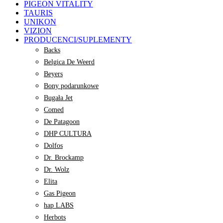
PIGEON VITALITY
TAURIS
UNIKON
VIZION
PRODUCENCI/SUPLEMENTY
Backs
Belgica De Weerd
Beyers
Bony podarunkowe
Bugała Jet
Comed
De Patagoon
DHP CULTURA
Dolfos
Dr. Brockamp
Dr. Wolz
Elita
Gas Pigeon
hap LABS
Herbots