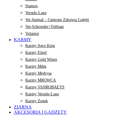
Stamox
Versele-Laga
Vet Animal – Centrum Zdrowia Gołębi
Vet-Schroeder+Tollisan
Volantor
KARMY
Karmy Agro King
Karmy Elpol
Karmy Gold Wings
Karmy Mdm
Karmy Mędrysa
Karmy MROWCA
Karmy VANROBAEYS
Karmy Versele-Laga
Karmy Zenek
ZIARNA
AKCESORIA I GADŻETY