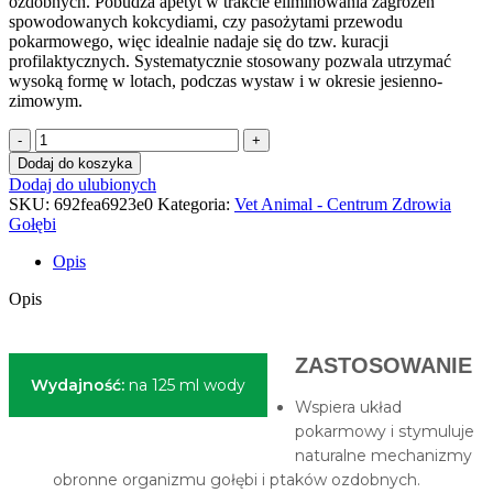
ozdobnych. Pobudza apetyt w trakcie eliminowania zagrożeń
spowodowanych kokcydiami, czy pasożytami przewodu
pokarmowego, więc idealnie nadaje się do tzw. kuracji
profilaktycznych. Systematycznie stosowany pozwala utrzymać
wysoką formę w lotach, podczas wystaw i w okresie jesienno-
zimowym.
ilość
COCCI-
Dodaj do koszyka
VET
Dodaj do ulubionych
płyn
SKU:
692fea6923e0
Kategoria:
Vet Animal - Centrum Zdrowia
125
Gołębi
ml
-
Opis
STOP
KOKCYDIOM
Opis
I
ROBAKOM
ZASTOSOWANIE
Wydajność:
na 125 ml wody
Wspiera układ
pokarmowy i stymuluje
naturalne mechanizmy
obronne organizmu gołębi i ptaków ozdobnych.