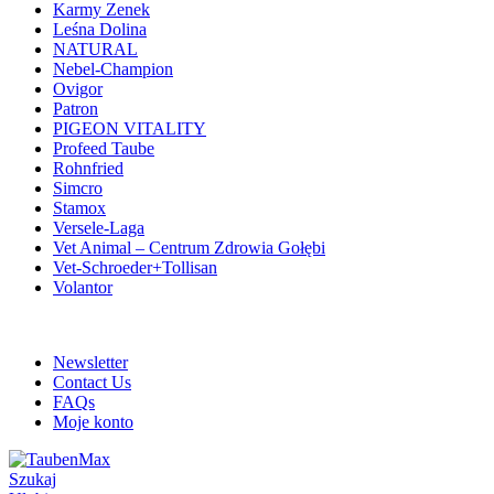
Karmy Zenek
Leśna Dolina
NATURAL
Nebel-Champion
Ovigor
Patron
PIGEON VITALITY
Profeed Taube
Rohnfried
Simcro
Stamox
Versele-Laga
Vet Animal – Centrum Zdrowia Gołębi
Vet-Schroeder+Tollisan
Volantor
ADD ANYTHING HERE OR JUST REMOVE IT…
Newsletter
Contact Us
FAQs
Moje konto
Szukaj