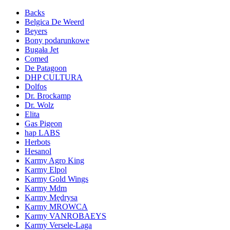
Backs
Belgica De Weerd
Beyers
Bony podarunkowe
Bugała Jet
Comed
De Patagoon
DHP CULTURA
Dolfos
Dr. Brockamp
Dr. Wolz
Elita
Gas Pigeon
hap LABS
Herbots
Hesanol
Karmy Agro King
Karmy Elpol
Karmy Gold Wings
Karmy Mdm
Karmy Mędrysa
Karmy MROWCA
Karmy VANROBAEYS
Karmy Versele-Laga