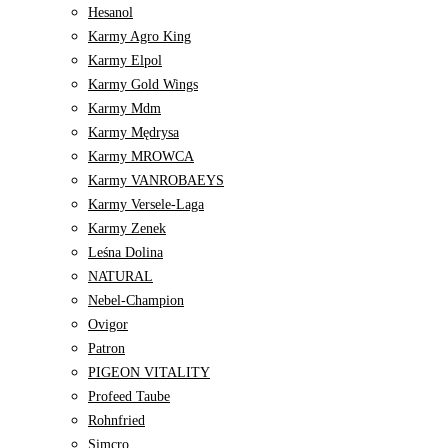
Hesanol
Karmy Agro King
Karmy Elpol
Karmy Gold Wings
Karmy Mdm
Karmy Mędrysa
Karmy MROWCA
Karmy VANROBAEYS
Karmy Versele-Laga
Karmy Zenek
Leśna Dolina
NATURAL
Nebel-Champion
Ovigor
Patron
PIGEON VITALITY
Profeed Taube
Rohnfried
Simcro