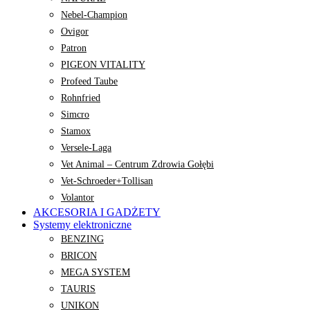
Nebel-Champion
Ovigor
Patron
PIGEON VITALITY
Profeed Taube
Rohnfried
Simcro
Stamox
Versele-Laga
Vet Animal – Centrum Zdrowia Gołębi
Vet-Schroeder+Tollisan
Volantor
AKCESORIA I GADŻETY
Systemy elektroniczne
BENZING
BRICON
MEGA SYSTEM
TAURIS
UNIKON