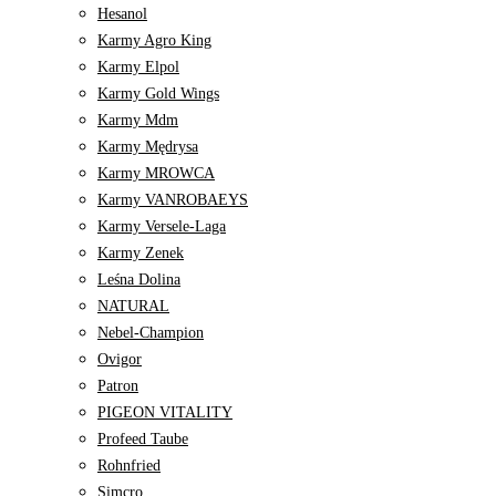
Hesanol
Karmy Agro King
Karmy Elpol
Karmy Gold Wings
Karmy Mdm
Karmy Mędrysa
Karmy MROWCA
Karmy VANROBAEYS
Karmy Versele-Laga
Karmy Zenek
Leśna Dolina
NATURAL
Nebel-Champion
Ovigor
Patron
PIGEON VITALITY
Profeed Taube
Rohnfried
Simcro