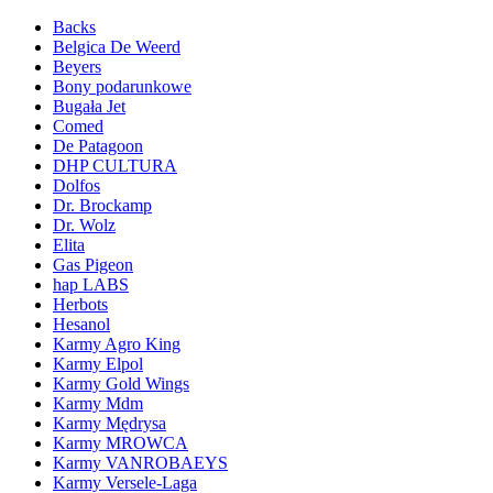
Backs
Belgica De Weerd
Beyers
Bony podarunkowe
Bugała Jet
Comed
De Patagoon
DHP CULTURA
Dolfos
Dr. Brockamp
Dr. Wolz
Elita
Gas Pigeon
hap LABS
Herbots
Hesanol
Karmy Agro King
Karmy Elpol
Karmy Gold Wings
Karmy Mdm
Karmy Mędrysa
Karmy MROWCA
Karmy VANROBAEYS
Karmy Versele-Laga