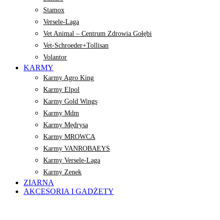
Stamox
Versele-Laga
Vet Animal – Centrum Zdrowia Gołębi
Vet-Schroeder+Tollisan
Volantor
KARMY
Karmy Agro King
Karmy Elpol
Karmy Gold Wings
Karmy Mdm
Karmy Mędrysa
Karmy MROWCA
Karmy VANROBAEYS
Karmy Versele-Laga
Karmy Zenek
ZIARNA
AKCESORIA I GADŻETY