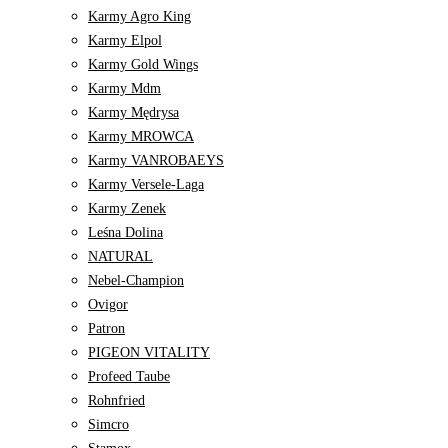
Karmy Agro King
Karmy Elpol
Karmy Gold Wings
Karmy Mdm
Karmy Mędrysa
Karmy MROWCA
Karmy VANROBAEYS
Karmy Versele-Laga
Karmy Zenek
Leśna Dolina
NATURAL
Nebel-Champion
Ovigor
Patron
PIGEON VITALITY
Profeed Taube
Rohnfried
Simcro