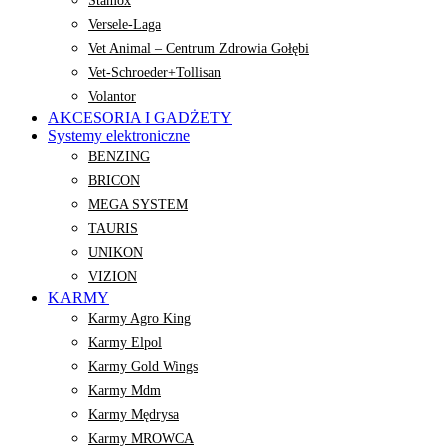
Stamox
Versele-Laga
Vet Animal – Centrum Zdrowia Gołębi
Vet-Schroeder+Tollisan
Volantor
AKCESORIA I GADŻETY
Systemy elektroniczne
BENZING
BRICON
MEGA SYSTEM
TAURIS
UNIKON
VIZION
KARMY
Karmy Agro King
Karmy Elpol
Karmy Gold Wings
Karmy Mdm
Karmy Mędrysa
Karmy MROWCA