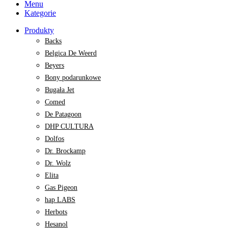
Menu
Kategorie
Produkty
Backs
Belgica De Weerd
Beyers
Bony podarunkowe
Bugała Jet
Comed
De Patagoon
DHP CULTURA
Dolfos
Dr. Brockamp
Dr. Wolz
Elita
Gas Pigeon
hap LABS
Herbots
Hesanol