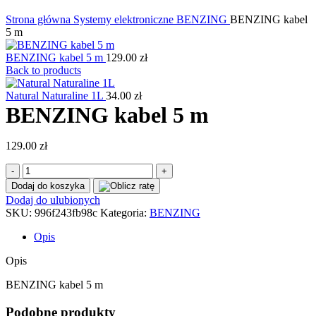
Kliknij, aby powiększyć
Strona główna
Systemy elektroniczne
BENZING
BENZING kabel
5 m
BENZING kabel 5 m
129.00
zł
Back to products
Natural Naturaline 1L
34.00
zł
BENZING kabel 5 m
129.00
zł
ilość
BENZING
Dodaj do koszyka
kabel
Dodaj do ulubionych
5
SKU:
996f243fb98c
Kategoria:
BENZING
m
Opis
Opis
BENZING kabel 5 m
Podobne produkty