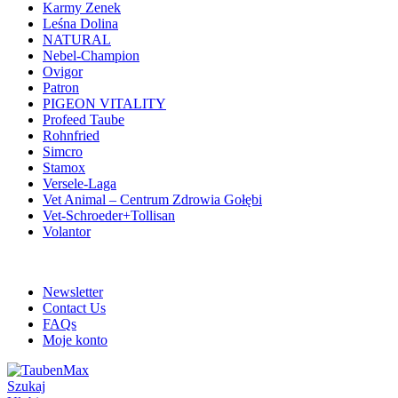
Karmy Zenek
Leśna Dolina
NATURAL
Nebel-Champion
Ovigor
Patron
PIGEON VITALITY
Profeed Taube
Rohnfried
Simcro
Stamox
Versele-Laga
Vet Animal – Centrum Zdrowia Gołębi
Vet-Schroeder+Tollisan
Volantor
ADD ANYTHING HERE OR JUST REMOVE IT…
Newsletter
Contact Us
FAQs
Moje konto
Szukaj