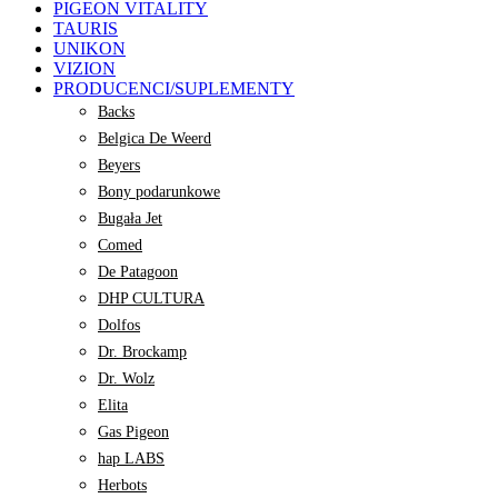
PIGEON VITALITY
TAURIS
UNIKON
VIZION
PRODUCENCI/SUPLEMENTY
Backs
Belgica De Weerd
Beyers
Bony podarunkowe
Bugała Jet
Comed
De Patagoon
DHP CULTURA
Dolfos
Dr. Brockamp
Dr. Wolz
Elita
Gas Pigeon
hap LABS
Herbots