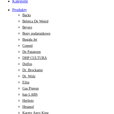
Kategorie
Produkty
Backs
Belgica De Weerd
Beyers
Bony podarunkowe
Bugała Jet
Comed
De Patagoon
DHP CULTURA
Dolfos
Dr. Brockamp
Dr. Wolz
Elita
Gas Pigeon
hap LABS
Herbots
Hesanol
Karmy Agro King