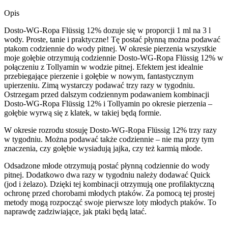
Opis
Dosto-WG-Ropa Flüssig 12% dozuje się w proporcji 1 ml na 3 l
wody. Proste, tanie i praktyczne! Tę postać płynną można podawać
ptakom codziennie do wody pitnej. W okresie pierzenia wszystkie
moje gołębie otrzymują codziennie Dosto-WG-Ropa Flüssig 12% w
połączeniu z Tollyamin w wodzie pitnej. Efektem jest idealnie
przebiegające pierzenie i gołębie w nowym, fantastycznym
upierzeniu. Zimą wystarczy podawać trzy razy w tygodniu.
Ostrzegam przed dalszym codziennym podawaniem kombinacji
Dosto-WG-Ropa Flüssig 12% i Tollyamin po okresie pierzenia –
gołębie wyrwą się z klatek, w takiej będą formie.
W okresie rozrodu stosuję Dosto-WG-Ropa Flüssig 12% trzy razy
w tygodniu. Można podawać także codziennie – nie ma przy tym
znaczenia, czy gołębie wysiadują jajka, czy też karmią młode.
Odsadzone młode otrzymują postać płynną codziennie do wody
pitnej. Dodatkowo dwa razy w tygodniu należy dodawać Quick
(jod i żelazo). Dzięki tej kombinacji otrzymują one profilaktyczną
ochronę przed chorobami młodych ptaków. Za pomocą tej prostej
metody mogą rozpocząć swoje pierwsze loty młodych ptaków. To
naprawdę zadziwiające, jak ptaki będą latać.