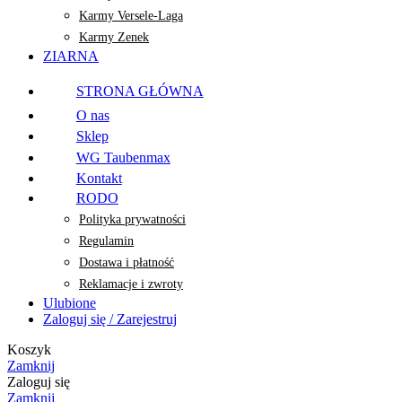
Karmy Versele-Laga
Karmy Zenek
ZIARNA
STRONA GŁÓWNA
O nas
Sklep
WG Taubenmax
Kontakt
RODO
Polityka prywatności
Regulamin
Dostawa i płatność
Reklamacje i zwroty
Ulubione
Zaloguj się / Zarejestruj
Koszyk
Zamknij
Zaloguj się
Zamknij