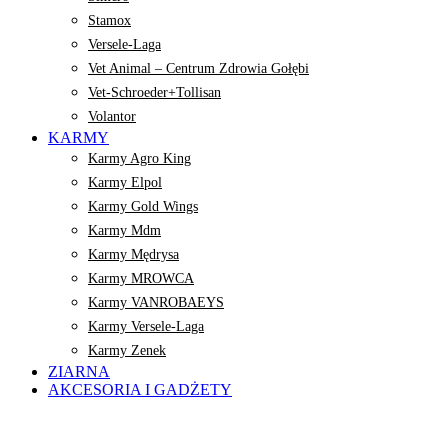
Stamox
Versele-Laga
Vet Animal – Centrum Zdrowia Gołębi
Vet-Schroeder+Tollisan
Volantor
KARMY
Karmy Agro King
Karmy Elpol
Karmy Gold Wings
Karmy Mdm
Karmy Mędrysa
Karmy MROWCA
Karmy VANROBAEYS
Karmy Versele-Laga
Karmy Zenek
ZIARNA
AKCESORIA I GADŻETY