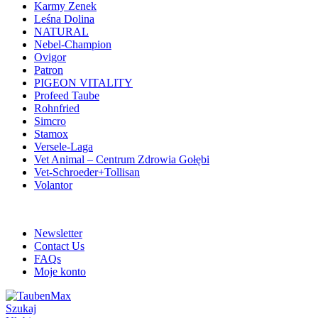
Karmy Zenek
Leśna Dolina
NATURAL
Nebel-Champion
Ovigor
Patron
PIGEON VITALITY
Profeed Taube
Rohnfried
Simcro
Stamox
Versele-Laga
Vet Animal – Centrum Zdrowia Gołębi
Vet-Schroeder+Tollisan
Volantor
ADD ANYTHING HERE OR JUST REMOVE IT…
Newsletter
Contact Us
FAQs
Moje konto
Szukaj