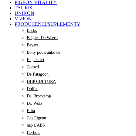
PIGEON VITALITY
TAURIS
UNIKON
VIZION
PRODUCENCI/SUPLEMENTY
Backs
Belgica De Weerd
Beyers
Bony podarunkowe
Bugała Jet
Comed
De Patagoon
DHP CULTURA
Dolfos
Dr. Brockamp
Dr. Wolz
Elita
Gas Pigeon
hap LABS
Herbots