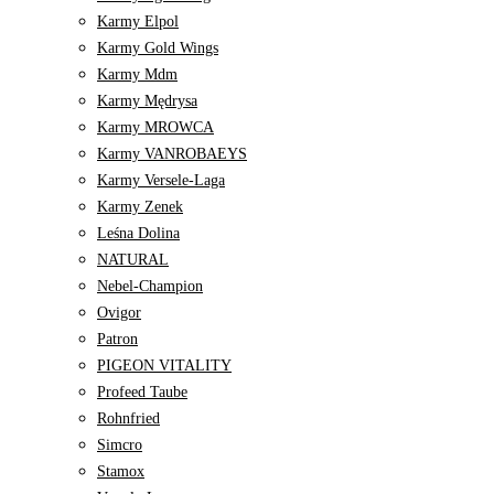
Karmy Elpol
Karmy Gold Wings
Karmy Mdm
Karmy Mędrysa
Karmy MROWCA
Karmy VANROBAEYS
Karmy Versele-Laga
Karmy Zenek
Leśna Dolina
NATURAL
Nebel-Champion
Ovigor
Patron
PIGEON VITALITY
Profeed Taube
Rohnfried
Simcro
Stamox