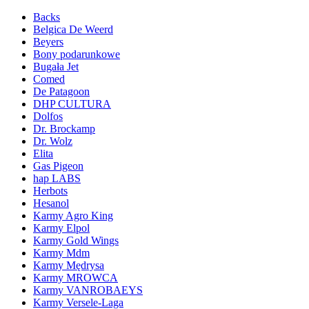
Backs
Belgica De Weerd
Beyers
Bony podarunkowe
Bugała Jet
Comed
De Patagoon
DHP CULTURA
Dolfos
Dr. Brockamp
Dr. Wolz
Elita
Gas Pigeon
hap LABS
Herbots
Hesanol
Karmy Agro King
Karmy Elpol
Karmy Gold Wings
Karmy Mdm
Karmy Mędrysa
Karmy MROWCA
Karmy VANROBAEYS
Karmy Versele-Laga