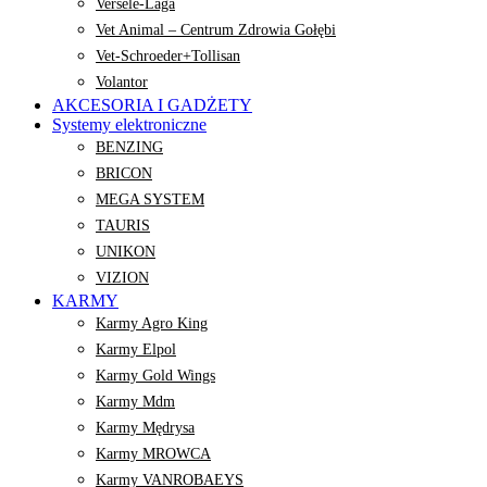
Versele-Laga
Vet Animal – Centrum Zdrowia Gołębi
Vet-Schroeder+Tollisan
Volantor
AKCESORIA I GADŻETY
Systemy elektroniczne
BENZING
BRICON
MEGA SYSTEM
TAURIS
UNIKON
VIZION
KARMY
Karmy Agro King
Karmy Elpol
Karmy Gold Wings
Karmy Mdm
Karmy Mędrysa
Karmy MROWCA
Karmy VANROBAEYS