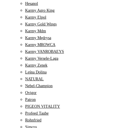
Hesanol
Karmy Agro King
Karmy Elpol
Karmy Gold Wings
Karmy Mdm
Karmy Mędrysa
Karmy MROWCA
Karmy VANROBAEYS
Karmy Versele-Laga
Karmy Zenek
Leśna Dolina
NATURAL
Nebel-Champion
Ovigor
Patron
PIGEON VITALITY
Profeed Taube
Rohnfried
Simcro