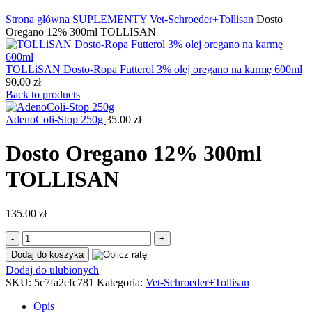
Kliknij, aby powiększyć
Strona główna
SUPLEMENTY
Vet-Schroeder+Tollisan
Dosto
Oregano 12% 300ml TOLLISAN
TOLLiSAN Dosto-Ropa Futterol 3% olej oregano na karmę 600ml
90.00
zł
Back to products
AdenoColi-Stop 250g
35.00
zł
Dosto Oregano 12% 300ml
TOLLISAN
135.00
zł
ilość
Dosto
Dodaj do koszyka
Oregano
Dodaj do ulubionych
12%
SKU:
5c7fa2efc781
Kategoria:
Vet-Schroeder+Tollisan
300ml
TOLLISAN
Opis