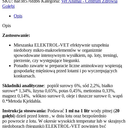
SKU:
8ae38576fdb6
Kategoria:
Vet Animal - Centrum Zdrowia
ml
Gołębi
Opis
Opis
Zastosowanie:
Mieszanka ELEKTROL-VET efektywnie uzupełnia
niedobory mikro-makroelementów w organizmie
spowodowane intensywnym wysiłkiem, np. loty, treningi,
pierzenie, czy występujące biegunki.
Ponadto zawarte w preparacie liczne aminokwasy wspierają
gospodarkę mięśniową przed lotami i po wyczerpujących
konkursach.
Składniki analityczne
: popiół surowy 6%, sód 2,2%, białko
surowe* 1,34%, lizyna 0,65%, potas 0,45%, metionina 0,33%,
magnez 0,14%, włókno surowe 0, oleje i tłuszcze surowe 0, wapń
0.*Metoda Kjeldahla.
Instrukcja stosowania:
Podawać
1 ml na 1 litr
wody pitnej (
20
gołębi
) dzień przed lotem , w dniu lotu oraz bezpośrednio
po powrocie z lotu. W okresie wysokich temperatur lub w skrajnych
niedoborach (biegunki) ELEKTROL-VET powinien być