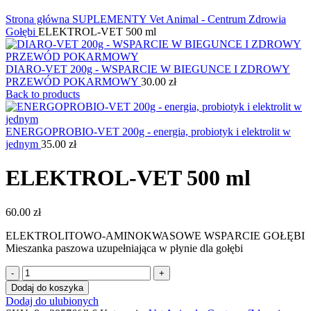
Kliknij, aby powiększyć
Strona główna
SUPLEMENTY
Vet Animal - Centrum Zdrowia
Gołębi
ELEKTROL-VET 500 ml
DIARO-VET 200g - WSPARCIE W BIEGUNCE I ZDROWY
PRZEWÓD POKARMOWY
30.00
zł
Back to products
ENERGOPROBIO-VET 200g - energia, probiotyk i elektrolit w
jednym
35.00
zł
ELEKTROL-VET 500 ml
60.00
zł
ELEKTROLITOWO-AMINOKWASOWE WSPARCIE GOŁĘBI
Mieszanka paszowa uzupełniająca w płynie dla gołębi
ilość
ELEKTROL-
Dodaj do koszyka
VET
Dodaj do ulubionych
500