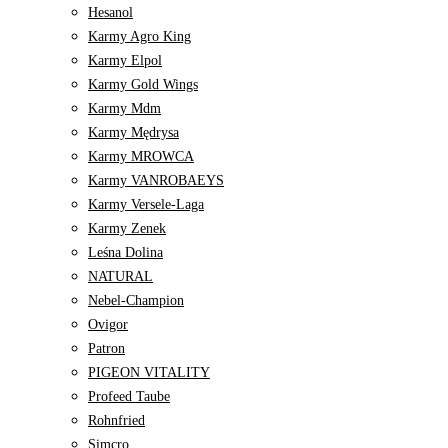
Hesanol
Karmy Agro King
Karmy Elpol
Karmy Gold Wings
Karmy Mdm
Karmy Mędrysa
Karmy MROWCA
Karmy VANROBAEYS
Karmy Versele-Laga
Karmy Zenek
Leśna Dolina
NATURAL
Nebel-Champion
Ovigor
Patron
PIGEON VITALITY
Profeed Taube
Rohnfried
Simcro