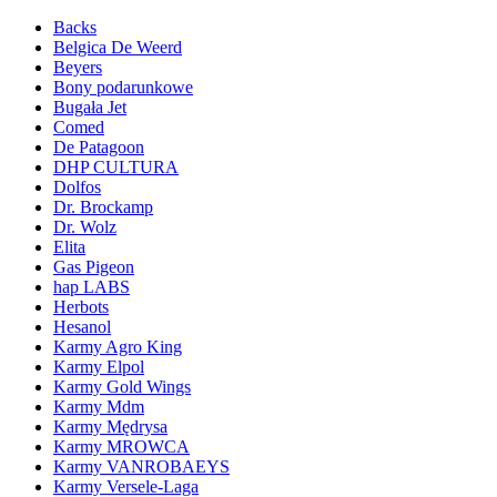
Backs
Belgica De Weerd
Beyers
Bony podarunkowe
Bugała Jet
Comed
De Patagoon
DHP CULTURA
Dolfos
Dr. Brockamp
Dr. Wolz
Elita
Gas Pigeon
hap LABS
Herbots
Hesanol
Karmy Agro King
Karmy Elpol
Karmy Gold Wings
Karmy Mdm
Karmy Mędrysa
Karmy MROWCA
Karmy VANROBAEYS
Karmy Versele-Laga