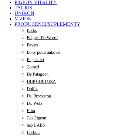
PIGEON VITALITY
TAURIS
UNIKON
VIZION
PRODUCENCI/SUPLEMENTY
Backs
Belgica De Weerd
Beyers
Bony podarunkowe
Bugała Jet
Comed
De Patagoon
DHP CULTURA
Dolfos
Dr. Brockamp
Dr. Wolz
Elita
Gas Pigeon
hap LABS
Herbots