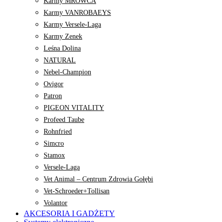
Karmy MROWCA
Karmy VANROBAEYS
Karmy Versele-Laga
Karmy Zenek
Leśna Dolina
NATURAL
Nebel-Champion
Ovigor
Patron
PIGEON VITALITY
Profeed Taube
Rohnfried
Simcro
Stamox
Versele-Laga
Vet Animal – Centrum Zdrowia Gołębi
Vet-Schroeder+Tollisan
Volantor
AKCESORIA I GADŻETY