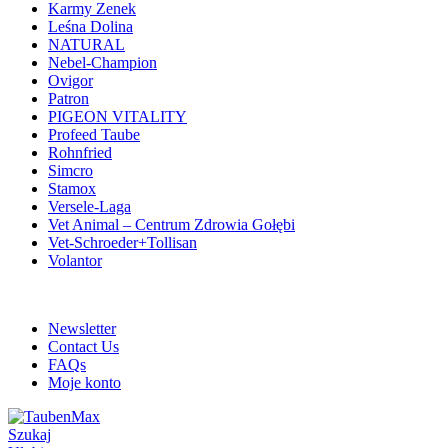
Karmy Zenek
Leśna Dolina
NATURAL
Nebel-Champion
Ovigor
Patron
PIGEON VITALITY
Profeed Taube
Rohnfried
Simcro
Stamox
Versele-Laga
Vet Animal – Centrum Zdrowia Gołębi
Vet-Schroeder+Tollisan
Volantor
ADD ANYTHING HERE OR JUST REMOVE IT…
Newsletter
Contact Us
FAQs
Moje konto
Szukaj