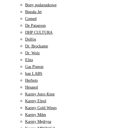
Bony podarunkowe
Bugała Jet
Comed
De Patagoon
DHP CULTURA
Dolfos
Dr. Brockamp
Dr. Wolz
Elita
Gas Pigeon
hap LABS
Herbots
Hesanol
Karmy Agro King
Karmy Elpol
Karmy Gold Wings
Karmy Mdm
Karmy Mędrysa