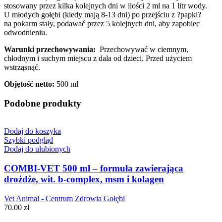
stosowany przez kilka kolejnych dni w ilości 2 ml na 1 litr wody.
U młodych gołębi (kiedy mają 8-13 dni) po przejściu z ?papki?
na pokarm stały, podawać przez 5 kolejnych dni, aby zapobiec
odwodnieniu.
Warunki przechowywania:
Przechowywać w ciemnym,
chłodnym i suchym miejscu z dala od dzieci. Przed użyciem
wstrząsnąć.
Objętość netto:
500 ml
Podobne produkty
Dodaj do koszyka
Szybki podgląd
Dodaj do ulubionych
COMBI-VET 500 ml – formuła zawierająca
drożdże, wit. b-complex, msm i kolagen
Vet Animal - Centrum Zdrowia Gołębi
70.00
zł