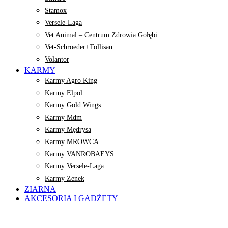
Stamox
Versele-Laga
Vet Animal – Centrum Zdrowia Gołębi
Vet-Schroeder+Tollisan
Volantor
KARMY
Karmy Agro King
Karmy Elpol
Karmy Gold Wings
Karmy Mdm
Karmy Mędrysa
Karmy MROWCA
Karmy VANROBAEYS
Karmy Versele-Laga
Karmy Zenek
ZIARNA
AKCESORIA I GADŻETY