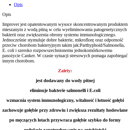
Opis
Opis
Improver jest opatentowanym wysoce skoncentrowanym produktem
mieszanym z wodą pitną w celu wyeliminowania patogenetycznych
bakterii oraz zwiększenia obrony systemu immunologicznego.
Jednocześnie stymuluje dobre bakterie, mikroflorę oraz odporność
przeciw chorobom bakteryjnym takim jak:Parthyphoid/Salmonella,
E. coli i szeroko rozpowszechnionemu jednokomórkowemu
pasożycie Canker. W czasie sytuacji stresowych pomaga zapobiegać
innym chorobom.
Zalety:
jest dodawany do wody pitnej
eliminuje bakterie salmonelli i E.coli
wzmacnia system immunologiczny, witalność i lotność gołębi
zachowuje gołębie przy zdrowiu i zwiększa rezultaty hodowlane
po męczących lotach przywraca gołębie szybko do formy
redukuje zapotrzebowanie na antybiotyki