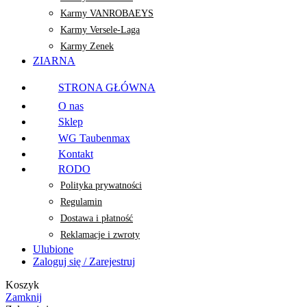
Karmy VANROBAEYS
Karmy Versele-Laga
Karmy Zenek
ZIARNA
STRONA GŁÓWNA
O nas
Sklep
WG Taubenmax
Kontakt
RODO
Polityka prywatności
Regulamin
Dostawa i płatność
Reklamacje i zwroty
Ulubione
Zaloguj się / Zarejestruj
Koszyk
Zamknij