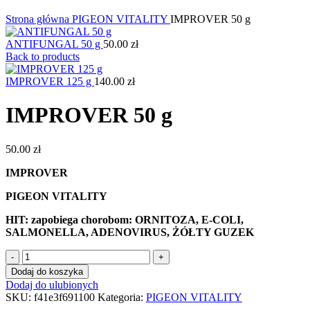
Kliknij, aby powiększyć
Strona główna
PIGEON VITALITY
IMPROVER 50 g
ANTIFUNGAL 50 g
50.00
zł
Back to products
IMPROVER 125 g
140.00
zł
IMPROVER 50 g
50.00
zł
IMPROVER
PIGEON VITALITY
HIT: zapobiega chorobom: ORNITOZA, E-COLI,
SALMONELLA, ADENOVIRUS, ŻÓŁTY GUZEK
ilość
IMPROVER
Dodaj do koszyka
50
Dodaj do ulubionych
g
SKU:
f41e3f691100
Kategoria:
PIGEON VITALITY