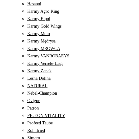
Hesanol
Karmy Agro King
Karmy Elpol
Karmy Gold Wings
Karmy Mdm
Karmy Mędrysa
Karmy MROWCA
Karmy VANROBAEYS
Karmy Versele-Laga
Karmy Zenek
Leśna Dolina
NATURAL
Nebel-Champion
Ovigor
Patron
PIGEON VITALITY
Profeed Taube
Rohnfried
Simcro