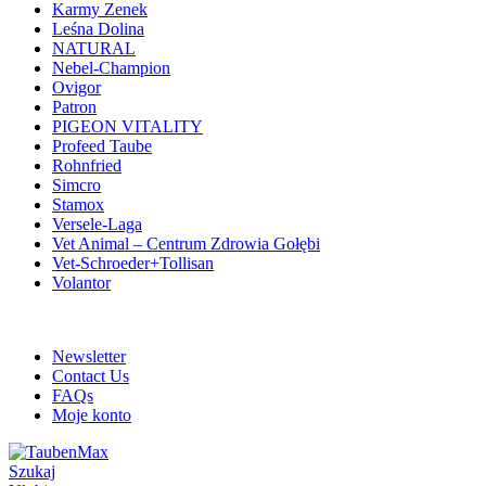
Karmy Zenek
Leśna Dolina
NATURAL
Nebel-Champion
Ovigor
Patron
PIGEON VITALITY
Profeed Taube
Rohnfried
Simcro
Stamox
Versele-Laga
Vet Animal – Centrum Zdrowia Gołębi
Vet-Schroeder+Tollisan
Volantor
ADD ANYTHING HERE OR JUST REMOVE IT…
Newsletter
Contact Us
FAQs
Moje konto
Szukaj