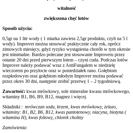
witalność
zwiększona chęć lotów
Sposób użycia:
0,5gr na 1 litr wody ( 1 miarka zawiera 2,5gr produktu, czyli na 5 l
wody). Improver można stosować praktycznie cały rok, oprócz
zimowych miesięcy, gdyż ryzyko wystąpienia chorób w tym okresie
jest minimalne. Bardzo polecane jest stosowanie Improveru przez
ostanie 20 dni przed pierwszym lotem – czyni cuda. Podczas lotów
Improver należy podawać wraz z AntiFungalem w niedzielę
wieczorem po przylocie oraz w poniedziałek rano. Gołębiom
rozpłodowym oraz gołębiom młodym Improver można podawać
przez okres 30 dni, następnie zrobić przerwę 1 – 2 tygodniową.
Zawartość:
kwas mrówkowy, sole mineralne kwasu mrówkowego,
witaminy B1, B6, B9, B12, magnez i więcej.
Składniki :
mrówczan sodu, krzem, kwas mrówkowy, żelazo,
witaminy: B1, B2, B6, B12, kwas pantotenowy, niacyna, biotyna (
witamina H), kwas foliowy, chlorek choliny
Zamówienia: