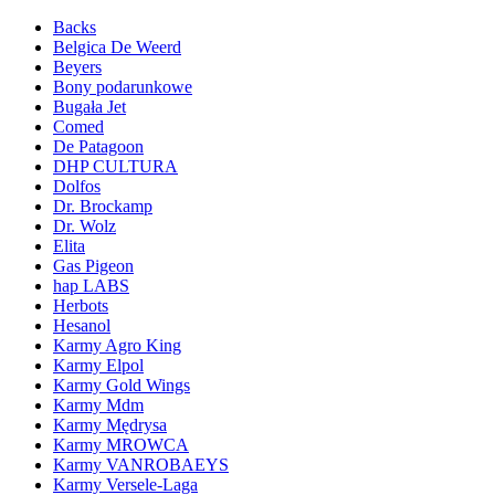
Backs
Belgica De Weerd
Beyers
Bony podarunkowe
Bugała Jet
Comed
De Patagoon
DHP CULTURA
Dolfos
Dr. Brockamp
Dr. Wolz
Elita
Gas Pigeon
hap LABS
Herbots
Hesanol
Karmy Agro King
Karmy Elpol
Karmy Gold Wings
Karmy Mdm
Karmy Mędrysa
Karmy MROWCA
Karmy VANROBAEYS
Karmy Versele-Laga