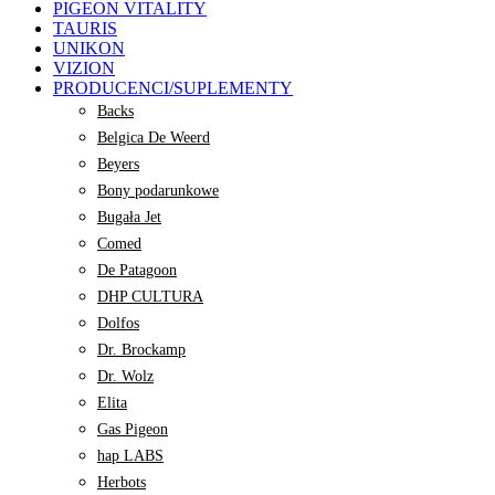
PIGEON VITALITY
TAURIS
UNIKON
VIZION
PRODUCENCI/SUPLEMENTY
Backs
Belgica De Weerd
Beyers
Bony podarunkowe
Bugała Jet
Comed
De Patagoon
DHP CULTURA
Dolfos
Dr. Brockamp
Dr. Wolz
Elita
Gas Pigeon
hap LABS
Herbots