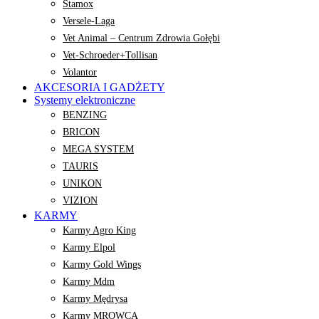
Stamox
Versele-Laga
Vet Animal – Centrum Zdrowia Gołębi
Vet-Schroeder+Tollisan
Volantor
AKCESORIA I GADŻETY
Systemy elektroniczne
BENZING
BRICON
MEGA SYSTEM
TAURIS
UNIKON
VIZION
KARMY
Karmy Agro King
Karmy Elpol
Karmy Gold Wings
Karmy Mdm
Karmy Mędrysa
Karmy MROWCA