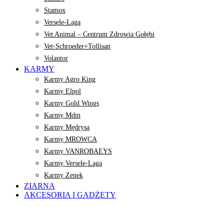
Stamox
Versele-Laga
Vet Animal – Centrum Zdrowia Gołębi
Vet-Schroeder+Tollisan
Volantor
KARMY
Karmy Agro King
Karmy Elpol
Karmy Gold Wings
Karmy Mdm
Karmy Mędrysa
Karmy MROWCA
Karmy VANROBAEYS
Karmy Versele-Laga
Karmy Zenek
ZIARNA
AKCESORIA I GADŻETY