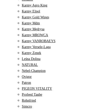
Karmy Agro King
Karmy Elpol
Karmy Gold Wings
Karmy Mdm
Karmy Mędrysa
Karmy MROWCA
Karmy VANROBAEYS
Karmy Versele-Laga
Karmy Zenek
Leśna Dolina
NATURAL
Nebel-Champion
Ovigor
Patron
PIGEON VITALITY
Profeed Taube
Rohnfried
Simcro