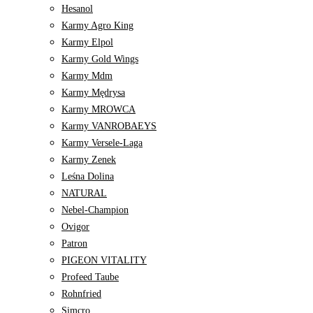
Hesanol
Karmy Agro King
Karmy Elpol
Karmy Gold Wings
Karmy Mdm
Karmy Mędrysa
Karmy MROWCA
Karmy VANROBAEYS
Karmy Versele-Laga
Karmy Zenek
Leśna Dolina
NATURAL
Nebel-Champion
Ovigor
Patron
PIGEON VITALITY
Profeed Taube
Rohnfried
Simcro