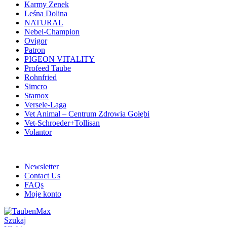
Karmy Zenek
Leśna Dolina
NATURAL
Nebel-Champion
Ovigor
Patron
PIGEON VITALITY
Profeed Taube
Rohnfried
Simcro
Stamox
Versele-Laga
Vet Animal – Centrum Zdrowia Gołębi
Vet-Schroeder+Tollisan
Volantor
ADD ANYTHING HERE OR JUST REMOVE IT…
Newsletter
Contact Us
FAQs
Moje konto
Szukaj