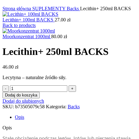
Kliknij, aby powiększyć
Strona główna
SUPLEMENTY
Backs
Lecithin+ 250ml BACKS
Lecithin+ 100ml BACKS
27.00
zł
Back to products
Moorkonzentrat 1000ml
80.00
zł
Lecithin+ 250ml BACKS
46.00
zł
Lecytyna – naturalne źródło siły.
ilość
Lecithin+
Dodaj do koszyka
250ml
Dodaj do ulubionych
BACKS
SKU:
b73505079c58
Kategoria:
Backs
Opis
Opis
Stałe obciążenie podczas lęgów, lotów lub pierzenia stawia