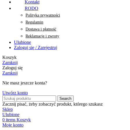
Kontakt
RODO
Polityka prywatności
Regulamin
Dostawa i płatność
Reklamacje i zwroty
Ulubione
Zaloguj się / Zarejestruj
Koszyk
Zamknij
Zaloguj się
Zamknij
Nie masz jeszcze konta?
Utwórz konto
Search
Zacznij pisać, żeby zobaczyć produkt, którego szukasz
Sklep
Ulubione
0
items
Koszyk
Moje konto