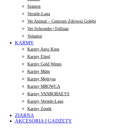
Stamox
Versele-Laga
Vet Animal – Centrum Zdrowia Gołębi
Vet-Schroeder+Tollisan
Volantor
KARMY
Karmy Agro King
Karmy Elpol
Karmy Gold Wings
Karmy Mdm
Karmy Mędrysa
Karmy MROWCA
Karmy VANROBAEYS
Karmy Versele-Laga
Karmy Zenek
ZIARNA
AKCESORIA I GADŻETY