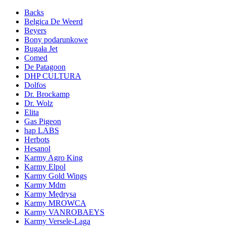
Backs
Belgica De Weerd
Beyers
Bony podarunkowe
Bugała Jet
Comed
De Patagoon
DHP CULTURA
Dolfos
Dr. Brockamp
Dr. Wolz
Elita
Gas Pigeon
hap LABS
Herbots
Hesanol
Karmy Agro King
Karmy Elpol
Karmy Gold Wings
Karmy Mdm
Karmy Mędrysa
Karmy MROWCA
Karmy VANROBAEYS
Karmy Versele-Laga