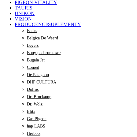
PIGEON VITALITY
TAURIS
UNIKON
VIZION
PRODUCENCI/SUPLEMENTY
Backs
Belgica De Weerd
Beyers
Bony podarunkowe
Bugała Jet
Comed
De Patagoon
DHP CULTURA
Dolfos
Dr. Brockamp
Dr. Wolz
Elita
Gas Pigeon
hap LABS
Herbots