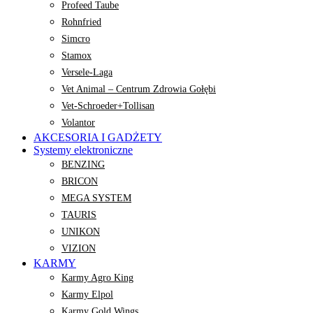
Profeed Taube
Rohnfried
Simcro
Stamox
Versele-Laga
Vet Animal – Centrum Zdrowia Gołębi
Vet-Schroeder+Tollisan
Volantor
AKCESORIA I GADŻETY
Systemy elektroniczne
BENZING
BRICON
MEGA SYSTEM
TAURIS
UNIKON
VIZION
KARMY
Karmy Agro King
Karmy Elpol
Karmy Gold Wings