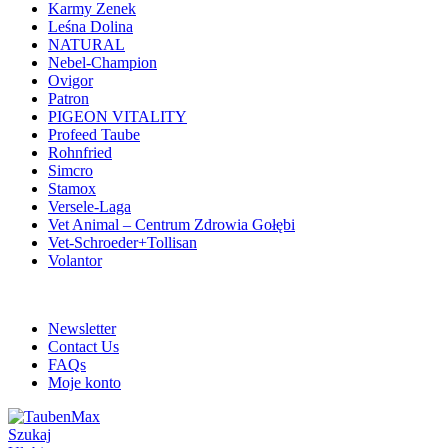
Karmy Zenek
Leśna Dolina
NATURAL
Nebel-Champion
Ovigor
Patron
PIGEON VITALITY
Profeed Taube
Rohnfried
Simcro
Stamox
Versele-Laga
Vet Animal – Centrum Zdrowia Gołębi
Vet-Schroeder+Tollisan
Volantor
ADD ANYTHING HERE OR JUST REMOVE IT…
Newsletter
Contact Us
FAQs
Moje konto
Szukaj