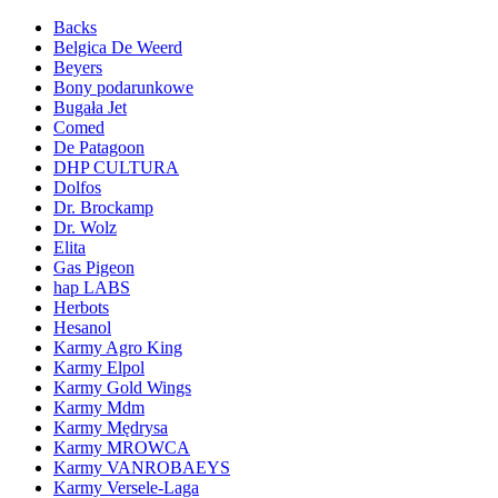
Backs
Belgica De Weerd
Beyers
Bony podarunkowe
Bugała Jet
Comed
De Patagoon
DHP CULTURA
Dolfos
Dr. Brockamp
Dr. Wolz
Elita
Gas Pigeon
hap LABS
Herbots
Hesanol
Karmy Agro King
Karmy Elpol
Karmy Gold Wings
Karmy Mdm
Karmy Mędrysa
Karmy MROWCA
Karmy VANROBAEYS
Karmy Versele-Laga