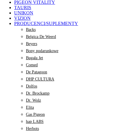
PIGEON VITALITY
TAURIS
UNIKON
VIZION
PRODUCENCI/SUPLEMENTY
Backs
Belgica De Weerd
Beyers
Bony podarunkowe
Bugała Jet
Comed
De Patagoon
DHP CULTURA
Dolfos
Dr. Brockamp
Dr. Wolz
Elita
Gas Pigeon
hap LABS
Herbots