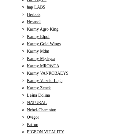
hap LABS
Herbots
Hesanol
Karmy Agro King
Karmy Elpol
Karmy Gold Wings
Karmy Mdm
Karmy Mędrysa
Karmy MROWCA
Karmy VANROBAEYS
Karmy Versele-Laga
Karmy Zenek
Leśna Dolina
NATURAL
Nebel-Champion
Ovigor
Patron
PIGEON VITALITY