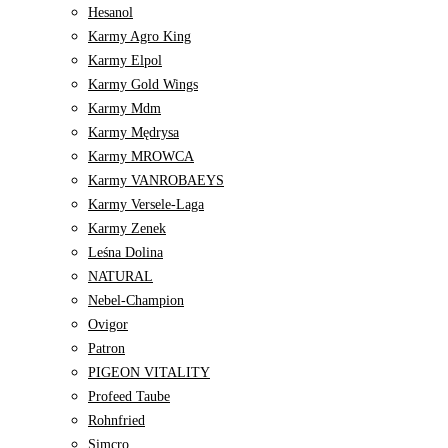
Hesanol
Karmy Agro King
Karmy Elpol
Karmy Gold Wings
Karmy Mdm
Karmy Mędrysa
Karmy MROWCA
Karmy VANROBAEYS
Karmy Versele-Laga
Karmy Zenek
Leśna Dolina
NATURAL
Nebel-Champion
Ovigor
Patron
PIGEON VITALITY
Profeed Taube
Rohnfried
Simcro