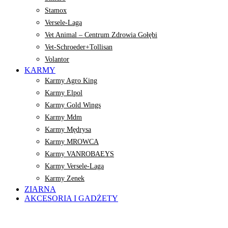
Stamox
Versele-Laga
Vet Animal – Centrum Zdrowia Gołębi
Vet-Schroeder+Tollisan
Volantor
KARMY
Karmy Agro King
Karmy Elpol
Karmy Gold Wings
Karmy Mdm
Karmy Mędrysa
Karmy MROWCA
Karmy VANROBAEYS
Karmy Versele-Laga
Karmy Zenek
ZIARNA
AKCESORIA I GADŻETY