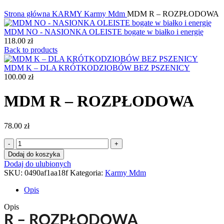
Kliknij, aby powiększyć
Strona główna
KARMY
Karmy Mdm
MDM R – ROZPŁODOWA
MDM NO - NASIONKA OLEISTE bogate w białko i energię
118.00
zł
Back to products
MDM K – DLA KRÓTKODZIOBÓW BEZ PSZENICY
100.00
zł
MDM R – ROZPŁODOWA
78.00
zł
ilość
MDM
Dodaj do koszyka
R
Dodaj do ulubionych
–
SKU:
0490af1aa18f
Kategoria:
Karmy Mdm
ROZPŁODOWA
Opis
Opis
R – ROZPŁODOWA