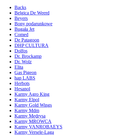
Backs
Belgica De Weerd
Beyers
Bony podarunkowe
Bugała Jet
Comed
De Patagoon
DHP CULTURA
Dolfos
Dr. Brockamp
Dr. Wolz
Elita
Gas Pigeon
hap LABS
Herbots
Hesanol
Karmy Agro King
Karmy Elpol
Karmy Gold Wings
Karmy Mdm
Karmy Mędrysa
Karmy MROWCA
Karmy VANROBAEYS
Karmy Versele-Laga