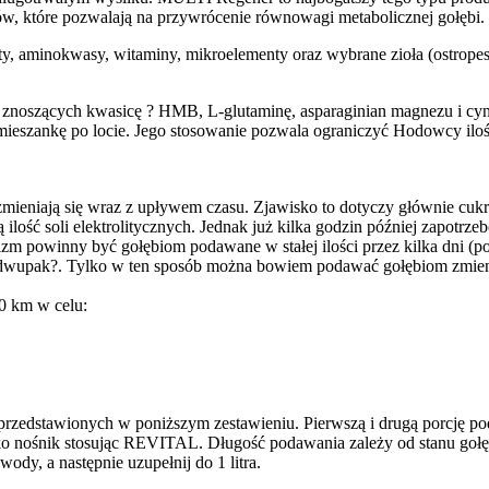
ków, które pozwalają na przywrócenie równowagi metabolicznej gołębi.
y, aminokwasy, witaminy, mikroelementy oraz wybrane zioła (ostropest
 znoszących kwasicę ? HMB, L-glutaminę, asparaginian magnezu i cyn
ieszankę po locie. Jego stosowanie pozwala ograniczyć Hodowcy ilość
) zmieniają się wraz z upływem czasu. Zjawisko to dotyczy głównie cuk
ść soli elektrolitycznych. Jednak już kilka godzin później zapotrzebo
m powinny być gołębiom podawane w stałej ilości przez kilka dni (po 
?dwupak?. Tylko w ten sposób można bowiem podawać gołębiom zmienną
0 km w celu:
 przedstawionych w poniższym zestawieniu. Pierwszą i drugą porcję p
ako nośnik stosując REVITAL. Długość podawania zależy od stanu gołęb
wody, a następnie uzupełnij do 1 litra.