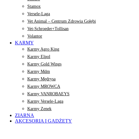
Stamox
Versele-Laga
Vet Animal – Centrum Zdrowia Gołębi
Vet-Schroeder+Tollisan
Volantor
KARMY
Karmy Agro King
Karmy Elpol
Karmy Gold Wings
Karmy Mdm
Karmy Mędrysa
Karmy MROWCA
Karmy VANROBAEYS
Karmy Versele-Laga
Karmy Zenek
ZIARNA
AKCESORIA I GADŻETY