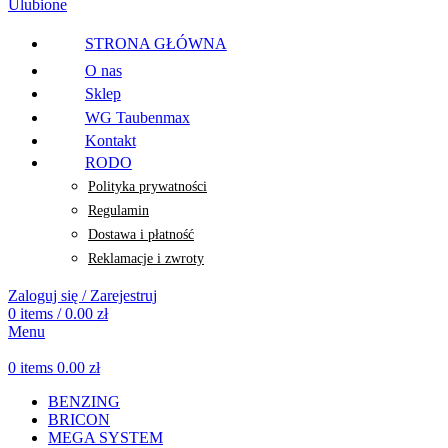
Ulubione
STRONA GŁÓWNA
O nas
Sklep
WG Taubenmax
Kontakt
RODO
Polityka prywatności
Regulamin
Dostawa i płatność
Reklamacje i zwroty
Zaloguj się / Zarejestruj
0
items
/
0.00
zł
Menu
0
items
0.00
zł
BENZING
BRICON
MEGA SYSTEM