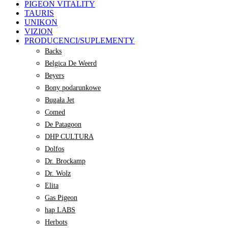
PIGEON VITALITY
TAURIS
UNIKON
VIZION
PRODUCENCI/SUPLEMENTY
Backs
Belgica De Weerd
Beyers
Bony podarunkowe
Bugała Jet
Comed
De Patagoon
DHP CULTURA
Dolfos
Dr. Brockamp
Dr. Wolz
Elita
Gas Pigeon
hap LABS
Herbots