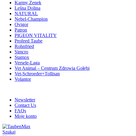
Karmy Zenek
Leśna Dolina
NATURAL
Nebel-Champion
Ovigor
Patron
PIGEON VITALITY
Profeed Taube
Rohnfried
Simcro
Stamox
Versele-Laga
Vet Animal – Centrum Zdrowia Gołębi
Vet-Schroeder+Tollisan
Volantor
ADD ANYTHING HERE OR JUST REMOVE IT…
Newsletter
Contact Us
FAQs
Moje konto
Szukaj