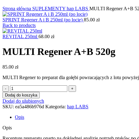
Kliknij, aby powiększyć
Strona główna
SUPLEMENTY
hap LABS
MULTI Regener A+B 5
SPRINT Regener A i B 250ml (po locie)
85.00
zł
Back to products
REVITAL 250ml
68.00
zł
MULTI Regener A+B 520g
85.00
zł
MULTI Regener
to preparat dla gołębi powracających z lotu powyże
ilość
MULTI
Dodaj do koszyka
Regener
Dodaj do ulubionych
A+B
SKU:
ea5a486b976d
Kategoria:
hap LABS
520g
Opis
Opis
Recepturę preparatu oparto na dokładnej analizie potrzeb ptaków po