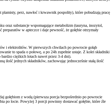
 plamisty, perz, nawłoć i krwawnik pospolity), które pobudzają pracę
ku oraz substancje wspomagające metabolizm (tauryna, inozytol,
 preparatów w apteczce i daje pewność, że gołębie otrzymały
rów i elektrolitów. W pierwszych chwilach po powrocie gołąb
wanie to spada o połowę, a po 24h zupełnie ustaje. Z kolei składniki
bardzo ciężkich lotach nawet przez 3-4 dni).
 ilość jednych składników, zachowując jednocześnie stałą ilość
odaj gołębiom z wodą (pierwsza porcja bezpośrednio po powrocie
ia po locie. Powyżej 3 porcji powinny dostawać gołębie, które źle