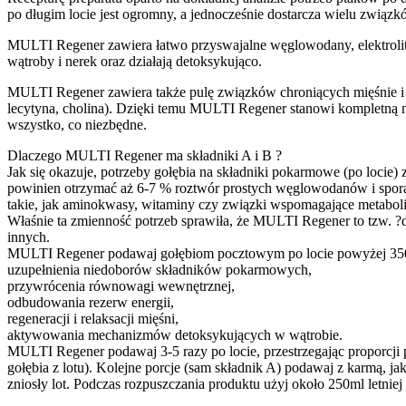
po długim locie jest ogromny, a jednocześnie dostarcza wielu związ
MULTI Regener
zawiera łatwo przyswajalne węglowodany, elektrolit
wątroby i nerek oraz działają detoksykująco.
MULTI Regener
zawiera także pulę związków chroniących mięśnie i
lecytyna, cholina). Dzięki temu
MULTI Regener
stanowi kompletną m
wszystko, co niezbędne.
Dlaczego MULTI Regener ma składniki A i B ?
Jak się okazuje, potrzeby gołębia na składniki pokarmowe (po locie
powinien otrzymać aż 6-7 % roztwór prostych węglowodanów i sporą ilo
takie, jak aminokwasy, witaminy czy związki wspomagające metaboliz
Właśnie ta zmienność potrzeb sprawiła, że MULTI Regener to tzw. 
innych.
MULTI Regener podawaj gołębiom pocztowym po locie powyżej 35
uzupełnienia niedoborów składników pokarmowych,
przywrócenia równowagi wewnętrznej,
odbudowania rezerw energii,
regeneracji i relaksacji mięśni,
aktywowania mechanizmów detoksykujących w wątrobie.
MULTI Regener podawaj 3-5 razy po locie, przestrzegając proporcji
gołębia z lotu). Kolejne porcje (sam składnik A) podawaj z karmą, j
zniosły lot. Podczas rozpuszczania produktu użyj około 250ml letniej 