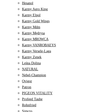
Hesanol
Karmy Agro King
Karmy Elpol
Karmy Gold Wings
Karmy Mdm
Karmy Mędrysa
Karmy MROWCA
Karmy VANROBAEYS
Karmy Versele-Laga
Karmy Zenek
Leśna Dolina
NATURAL
Nebel-Champion
Ovigor
Patron
PIGEON VITALITY
Profeed Taube
Rohnfried
Simcro