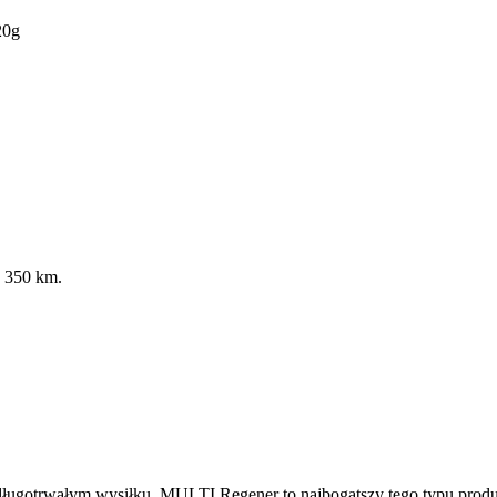
20g
j 350 km.
 długotrwałym wysiłku.
MULTI Regener
to najbogatszy tego typu prod