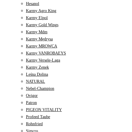
Hesanol
Karmy Agro King
Karmy Elpol
Karmy Gold Wings
Karmy Mdm
Karmy Mędrysa
Karmy MROWCA
Karmy VANROBAEYS
Karmy Versele-Laga
Karmy Zenek
Leśna Dolina
NATURAL
Nebel-Champion
Ovigor
Patron
PIGEON VITALITY
Profeed Taube
Rohnfried
Simcro