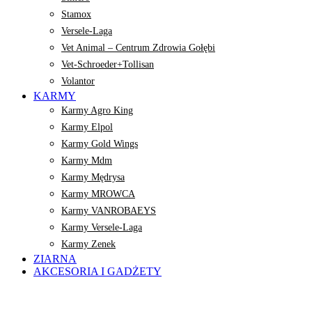
Stamox
Versele-Laga
Vet Animal – Centrum Zdrowia Gołębi
Vet-Schroeder+Tollisan
Volantor
KARMY
Karmy Agro King
Karmy Elpol
Karmy Gold Wings
Karmy Mdm
Karmy Mędrysa
Karmy MROWCA
Karmy VANROBAEYS
Karmy Versele-Laga
Karmy Zenek
ZIARNA
AKCESORIA I GADŻETY