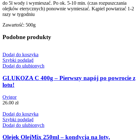
do 5l wody i wymieszać. Po ok. 5-10 min. (czas rozpuszczania
olejków eterycznych) ponownie wymieszać. Kąpiel powtarzać 1-2
razy w tygodniu
Zawartość: 500g
Podobne produkty
Dodaj do koszyka
Szybki podgląd
Dodaj do ulubionych
GLUKOZA C 400g – Pierwszy napój po powrocie z
lotu!
Ovigor
26.00
zł
Dodaj do koszyka
Szybki podgląd
Dodaj do ulubionych
Olejek OlejMix 250ml – kondycja na loty,