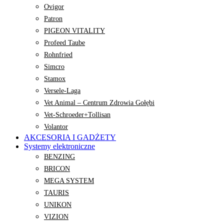
Ovigor
Patron
PIGEON VITALITY
Profeed Taube
Rohnfried
Simcro
Stamox
Versele-Laga
Vet Animal – Centrum Zdrowia Gołębi
Vet-Schroeder+Tollisan
Volantor
AKCESORIA I GADŻETY
Systemy elektroniczne
BENZING
BRICON
MEGA SYSTEM
TAURIS
UNIKON
VIZION