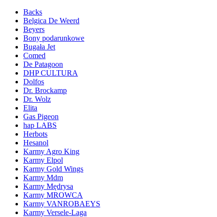
Backs
Belgica De Weerd
Beyers
Bony podarunkowe
Bugała Jet
Comed
De Patagoon
DHP CULTURA
Dolfos
Dr. Brockamp
Dr. Wolz
Elita
Gas Pigeon
hap LABS
Herbots
Hesanol
Karmy Agro King
Karmy Elpol
Karmy Gold Wings
Karmy Mdm
Karmy Mędrysa
Karmy MROWCA
Karmy VANROBAEYS
Karmy Versele-Laga