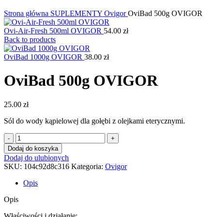
Kliknij, aby powiększyć
Strona główna
SUPLEMENTY
Ovigor
OviBad 500g OVIGOR
Ovi-Air-Fresh 500ml OVIGOR
54.00
zł
Back to products
OviBad 1000g OVIGOR
38.00
zł
OviBad 500g OVIGOR
25.00
zł
Sól do wody kąpielowej dla gołębi z olejkami eterycznymi.
ilość
OviBad
Dodaj do koszyka
500g
Dodaj do ulubionych
OVIGOR
SKU:
104c92d8c316
Kategoria:
Ovigor
Opis
Opis
Właściwości i działanie: