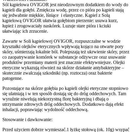
Sól kąpielowa OVIGOR jest nieodzownym dodatkiem do wody do
kąpieli dla gołębi. Zmiękcza wodę, przez co pióra po kąpieli stają
się jedwabnie miękkie, lśniące i elastyczne. Kąpiel z Solą
kąpielową OVIGOR ułatwia gołębiom pierzenie: usuwa kurz,
łupież i zrogowaciały naskórek. Luzuje stare pióra i kciuki
ułatwiając ich zrzucenie.
Zawarte w Soli kąpielowej OVIGOR, rozpuszczalne w wodzie
kryształki olejków eterycznych wpływają kojąco na otwarte pory
skóry, uśmierzają lokalnie ból. Polepszają też ukrwienie skóry, przez
co zaopatrywanie komórek w substancje odżywcze oraz usuwanie
produktów przemiany materii jest znacznie efektywniejsze. Olejki
eteryczne wykazują również na skórze działanie antybakteryjne –
skutecznie zwalczają szkodniki (np. roztocza) oraz bakterie
patogenne.
Pozostające na skórze gołębia po kąpieli olejki eteryczne stopniowo
się ulatniają i w ten sposób dostają się do dróg oddechowych. Tam
wyraźnie niwelują niekorzystną florę bakteryjną i dbają o
utrzymanie zdrowych dróg oddechowych. Dodatkowo dają efekt
inhalacji, poprawiając wydolność oddechową.
Stosowanie i dawkowanie:
Przed użyciem dobrze wymieszać.1 łyżkę stołową (ok. 10g) wsypać