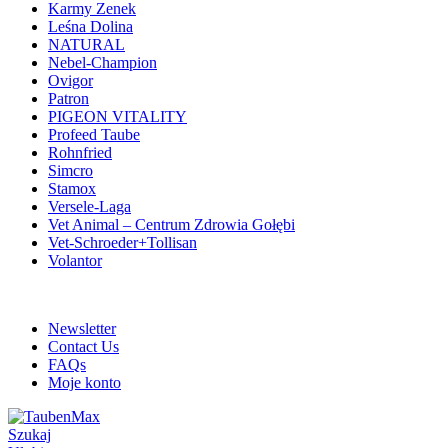
Karmy Zenek
Leśna Dolina
NATURAL
Nebel-Champion
Ovigor
Patron
PIGEON VITALITY
Profeed Taube
Rohnfried
Simcro
Stamox
Versele-Laga
Vet Animal – Centrum Zdrowia Gołębi
Vet-Schroeder+Tollisan
Volantor
ADD ANYTHING HERE OR JUST REMOVE IT…
Newsletter
Contact Us
FAQs
Moje konto
Szukaj