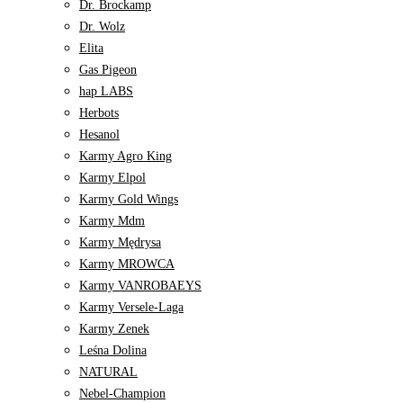
Dr. Brockamp
Dr. Wolz
Elita
Gas Pigeon
hap LABS
Herbots
Hesanol
Karmy Agro King
Karmy Elpol
Karmy Gold Wings
Karmy Mdm
Karmy Mędrysa
Karmy MROWCA
Karmy VANROBAEYS
Karmy Versele-Laga
Karmy Zenek
Leśna Dolina
NATURAL
Nebel-Champion