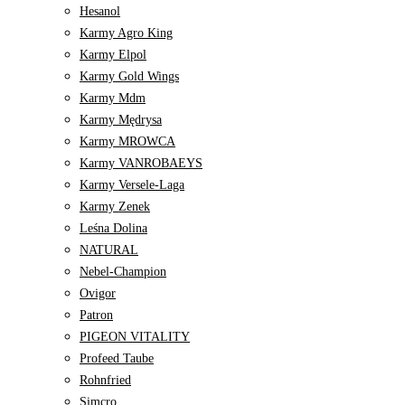
Hesanol
Karmy Agro King
Karmy Elpol
Karmy Gold Wings
Karmy Mdm
Karmy Mędrysa
Karmy MROWCA
Karmy VANROBAEYS
Karmy Versele-Laga
Karmy Zenek
Leśna Dolina
NATURAL
Nebel-Champion
Ovigor
Patron
PIGEON VITALITY
Profeed Taube
Rohnfried
Simcro