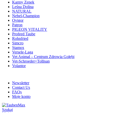
Karmy Zenek
Leśna Dolina
NATURAL
Nebel-Champion
Ovigor
Patron
PIGEON VITALITY
Profeed Taube
Rohnfried
Simcro
Stamox
Versele-Laga
Vet Animal – Centrum Zdrowia Gołębi
Vet-Schroeder+Tollisan
Volantor
ADD ANYTHING HERE OR JUST REMOVE IT…
Newsletter
Contact Us
FAQs
Moje konto
Szukaj