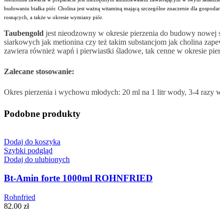
budowaniu białka piór. Cholina jest ważną witaminą mającą szczególne znaczenie dla gospodar
rosnących, a także w okresie wymiany piór.
Taubengold
jest nieodzowny w okresie pierzenia do budowy nowej
siarkowych jak metionina czy też takim substancjom jak cholina za
zawiera również wapń i pierwiastki śladowe, tak cenne w okresie pier
Zalecane stosowanie:
Okres pierzenia i wychowu młodych: 20 ml na 1 litr wody, 3-4 razy 
Podobne produkty
Dodaj do koszyka
Szybki podgląd
Dodaj do ulubionych
Bt-Amin forte 1000ml ROHNFRIED
Rohnfried
82.00
zł