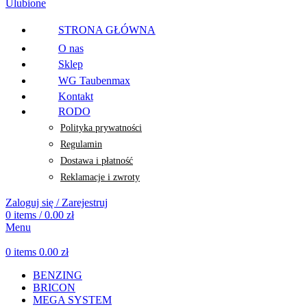
Ulubione
STRONA GŁÓWNA
O nas
Sklep
WG Taubenmax
Kontakt
RODO
Polityka prywatności
Regulamin
Dostawa i płatność
Reklamacje i zwroty
Zaloguj się / Zarejestruj
0
items
/
0.00
zł
Menu
0
items
0.00
zł
BENZING
BRICON
MEGA SYSTEM