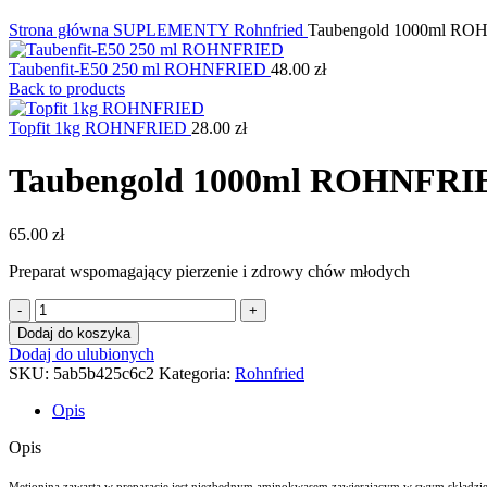
Kliknij, aby powiększyć
Strona główna
SUPLEMENTY
Rohnfried
Taubengold 1000ml R
Taubenfit-E50 250 ml ROHNFRIED
48.00
zł
Back to products
Topfit 1kg ROHNFRIED
28.00
zł
Taubengold 1000ml ROHNFRI
65.00
zł
Preparat wspomagający pierzenie i zdrowy chów młodych
ilość
Taubengold
Dodaj do koszyka
1000ml
Dodaj do ulubionych
ROHNFRIED
SKU:
5ab5b425c6c2
Kategoria:
Rohnfried
Opis
Opis
Metionina zawarta w preparacie jest niezbędnym aminokwasem zawierającym w swym składzie 