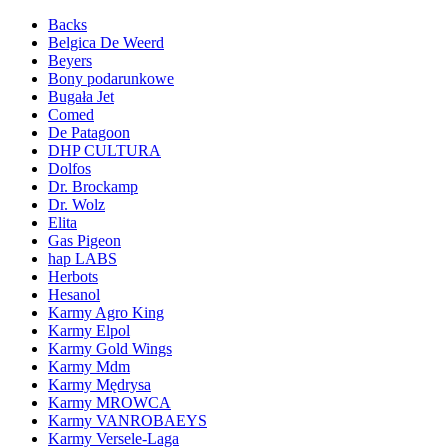
Backs
Belgica De Weerd
Beyers
Bony podarunkowe
Bugała Jet
Comed
De Patagoon
DHP CULTURA
Dolfos
Dr. Brockamp
Dr. Wolz
Elita
Gas Pigeon
hap LABS
Herbots
Hesanol
Karmy Agro King
Karmy Elpol
Karmy Gold Wings
Karmy Mdm
Karmy Mędrysa
Karmy MROWCA
Karmy VANROBAEYS
Karmy Versele-Laga