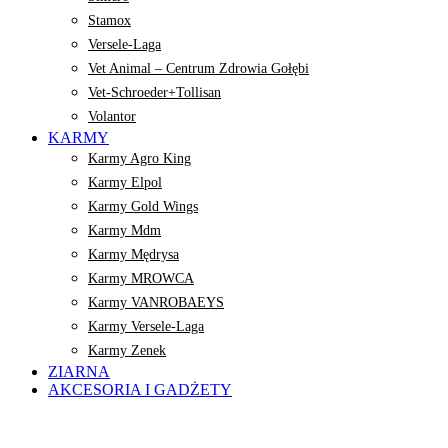
Stamox
Versele-Laga
Vet Animal – Centrum Zdrowia Gołębi
Vet-Schroeder+Tollisan
Volantor
KARMY
Karmy Agro King
Karmy Elpol
Karmy Gold Wings
Karmy Mdm
Karmy Mędrysa
Karmy MROWCA
Karmy VANROBAEYS
Karmy Versele-Laga
Karmy Zenek
ZIARNA
AKCESORIA I GADŻETY