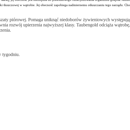
ki tłuszczowej w wątrobie. Jej obecność zapobiega nadmiernemu otłuszczaniu tego narządu. Choli
 szaty piórowej. Pomaga uniknąć niedoborów żywieniowych występują
pewnia rozwój upierzenia najwyższej klasy. Taubengold odciąża wątro
zenia.
w tygodniu.