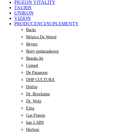
PIGEON VITALITY
TAURIS
UNIKON
VIZION
PRODUCENCI/SUPLEMENTY
Backs
Belgica De Weerd
Beyers
Bony podarunkowe
Bugała Jet
Comed
De Patagoon
DHP CULTURA
Dolfos
Dr. Brockamp
Dr. Wolz
Elita
Gas Pigeon
hap LABS
Herbots