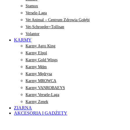
Stamox
Versele-Laga
Vet Animal – Centrum Zdrowia Gołębi
Vet-Schroeder+Tollisan
Volantor
KARMY
Karmy Agro King
Karmy Elpol
Karmy Gold Wings
Karmy Mdm
Karmy Mędrysa
Karmy MROWCA
Karmy VANROBAEYS
Karmy Versele-Laga
Karmy Zenek
ZIARNA
AKCESORIA I GADŻETY