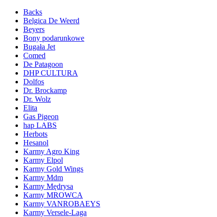
Backs
Belgica De Weerd
Beyers
Bony podarunkowe
Bugała Jet
Comed
De Patagoon
DHP CULTURA
Dolfos
Dr. Brockamp
Dr. Wolz
Elita
Gas Pigeon
hap LABS
Herbots
Hesanol
Karmy Agro King
Karmy Elpol
Karmy Gold Wings
Karmy Mdm
Karmy Mędrysa
Karmy MROWCA
Karmy VANROBAEYS
Karmy Versele-Laga