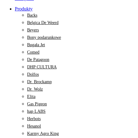
Produkty
Backs
Belgica De Weerd
Beyers
Bony podarunkowe
Bugała Jet
Comed
De Patagoon
DHP CULTURA
Dolfos
Dr. Brockamp
Dr. Wolz
Elita
Gas Pigeon
hap LABS
Herbots
Hesanol
Karmy Agro King