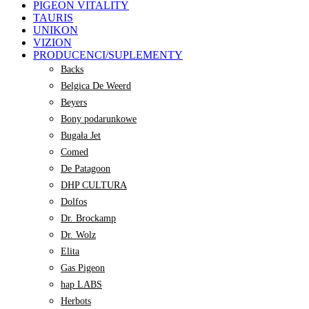
PIGEON VITALITY
TAURIS
UNIKON
VIZION
PRODUCENCI/SUPLEMENTY
Backs
Belgica De Weerd
Beyers
Bony podarunkowe
Bugała Jet
Comed
De Patagoon
DHP CULTURA
Dolfos
Dr. Brockamp
Dr. Wolz
Elita
Gas Pigeon
hap LABS
Herbots