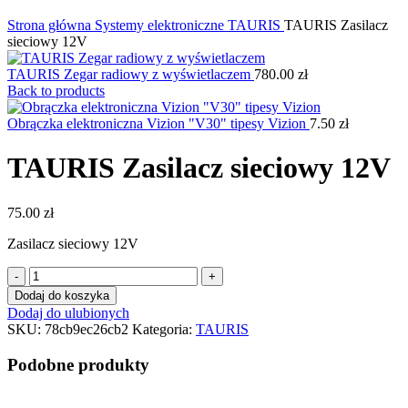
Kliknij, aby powiększyć
Strona główna
Systemy elektroniczne
TAURIS
TAURIS Zasilacz
sieciowy 12V
TAURIS Zegar radiowy z wyświetlaczem
780.00
zł
Back to products
Obrączka elektroniczna Vizion "V30" tipesy Vizion
7.50
zł
TAURIS Zasilacz sieciowy 12V
75.00
zł
Zasilacz sieciowy 12V
ilość
TAURIS
Dodaj do koszyka
Zasilacz
Dodaj do ulubionych
sieciowy
SKU:
78cb9ec26cb2
Kategoria:
TAURIS
12V
Podobne produkty