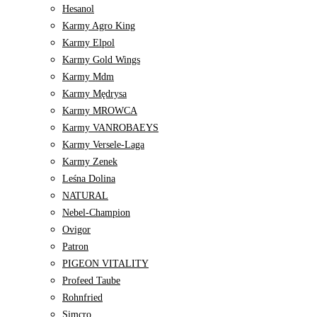
Hesanol
Karmy Agro King
Karmy Elpol
Karmy Gold Wings
Karmy Mdm
Karmy Mędrysa
Karmy MROWCA
Karmy VANROBAEYS
Karmy Versele-Laga
Karmy Zenek
Leśna Dolina
NATURAL
Nebel-Champion
Ovigor
Patron
PIGEON VITALITY
Profeed Taube
Rohnfried
Simcro