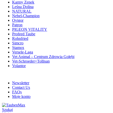
Karmy Zenek
Leśna Dolina
NATURAL
Nebel-Champion
Ovigor
Patron
PIGEON VITALITY
Profeed Taube
Rohnfried
Simcro
Stamox
Versele-Laga
Vet Animal – Centrum Zdrowia Gołębi
Vet-Schroeder+Tollisan
Volantor
ADD ANYTHING HERE OR JUST REMOVE IT…
Newsletter
Contact Us
FAQs
Moje konto
Szukaj