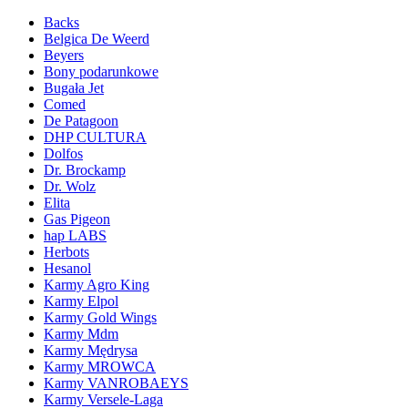
Backs
Belgica De Weerd
Beyers
Bony podarunkowe
Bugała Jet
Comed
De Patagoon
DHP CULTURA
Dolfos
Dr. Brockamp
Dr. Wolz
Elita
Gas Pigeon
hap LABS
Herbots
Hesanol
Karmy Agro King
Karmy Elpol
Karmy Gold Wings
Karmy Mdm
Karmy Mędrysa
Karmy MROWCA
Karmy VANROBAEYS
Karmy Versele-Laga