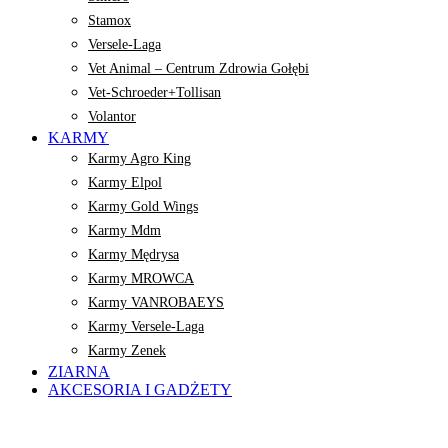
Stamox
Versele-Laga
Vet Animal – Centrum Zdrowia Gołębi
Vet-Schroeder+Tollisan
Volantor
KARMY
Karmy Agro King
Karmy Elpol
Karmy Gold Wings
Karmy Mdm
Karmy Mędrysa
Karmy MROWCA
Karmy VANROBAEYS
Karmy Versele-Laga
Karmy Zenek
ZIARNA
AKCESORIA I GADŻETY