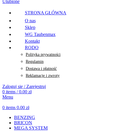
Ulubione
STRONA GŁÓWNA
O nas
Sklep
WG Taubenmax
Kontakt
RODO
Polityka prywatności
Regulamin
Dostawa i płatność
Reklamacje i zwroty
Zaloguj się / Zarejestruj
0
items
/
0.00
zł
Menu
0
items
0.00
zł
BENZING
BRICON
MEGA SYSTEM