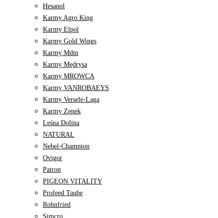
Hesanol
Karmy Agro King
Karmy Elpol
Karmy Gold Wings
Karmy Mdm
Karmy Mędrysa
Karmy MROWCA
Karmy VANROBAEYS
Karmy Versele-Laga
Karmy Zenek
Leśna Dolina
NATURAL
Nebel-Champion
Ovigor
Patron
PIGEON VITALITY
Profeed Taube
Rohnfried
Simcro