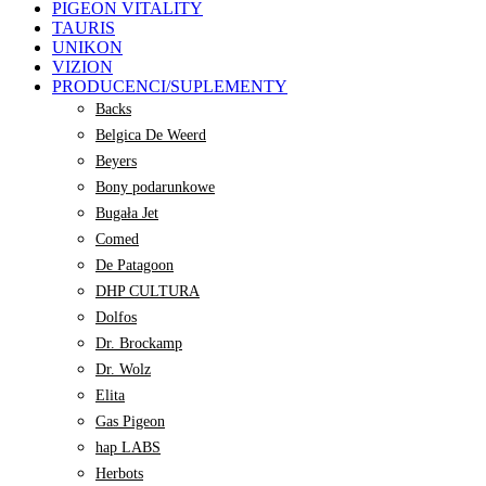
PIGEON VITALITY
TAURIS
UNIKON
VIZION
PRODUCENCI/SUPLEMENTY
Backs
Belgica De Weerd
Beyers
Bony podarunkowe
Bugała Jet
Comed
De Patagoon
DHP CULTURA
Dolfos
Dr. Brockamp
Dr. Wolz
Elita
Gas Pigeon
hap LABS
Herbots