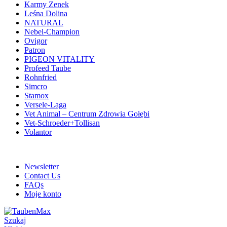
Karmy Zenek
Leśna Dolina
NATURAL
Nebel-Champion
Ovigor
Patron
PIGEON VITALITY
Profeed Taube
Rohnfried
Simcro
Stamox
Versele-Laga
Vet Animal – Centrum Zdrowia Gołębi
Vet-Schroeder+Tollisan
Volantor
ADD ANYTHING HERE OR JUST REMOVE IT…
Newsletter
Contact Us
FAQs
Moje konto
Szukaj