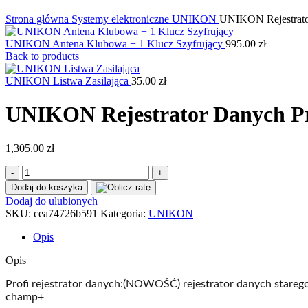
Kliknij, aby powiększyć
Strona główna
Systemy elektroniczne
UNIKON
UNIKON Rejestrato
UNIKON Antena Klubowa + 1 Klucz Szyfrujący
995.00
zł
Back to products
UNIKON Listwa Zasilająca
35.00
zł
UNIKON Rejestrator Danych Pr
1,305.00
zł
ilość
UNIKON
Dodaj do koszyka
Rejestrator
Dodaj do ulubionych
Danych
SKU:
cea74726b591
Kategoria:
UNIKON
Profi
Opis
Opis
Profi rejestrator danych:(NOWOŚĆ) rejestrator danych star
champ+