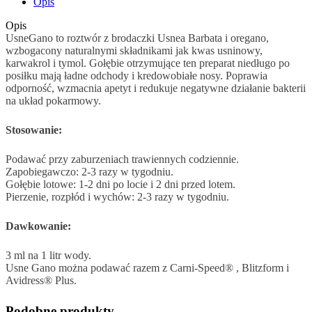
Opis
Opis
UsneGano to roztwór z brodaczki Usnea Barbata i oregano,
wzbogacony naturalnymi składnikami jak kwas usninowy,
karwakrol i tymol. Gołębie otrzymujące ten preparat niedługo po
posiłku mają ładne odchody i kredowobiałe nosy. Poprawia
odporność, wzmacnia apetyt i redukuje negatywne działanie bakterii
na układ pokarmowy.
Stosowanie:
Podawać przy zaburzeniach trawiennych codziennie.
Zapobiegawczo: 2-3 razy w tygodniu.
Gołębie lotowe: 1-2 dni po locie i 2 dni przed lotem.
Pierzenie, rozpłód i wychów: 2-3 razy w tygodniu.
Dawkowanie:
3 ml na 1 litr wody.
Usne Gano można podawać razem z Carni-Speed® , Blitzform i
Avidress® Plus.
Podobne produkty