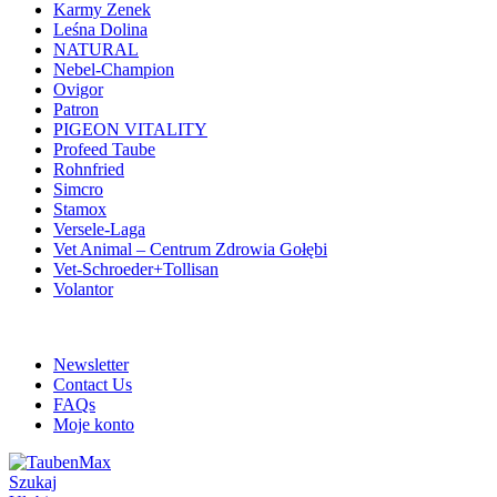
Karmy Zenek
Leśna Dolina
NATURAL
Nebel-Champion
Ovigor
Patron
PIGEON VITALITY
Profeed Taube
Rohnfried
Simcro
Stamox
Versele-Laga
Vet Animal – Centrum Zdrowia Gołębi
Vet-Schroeder+Tollisan
Volantor
ADD ANYTHING HERE OR JUST REMOVE IT…
Newsletter
Contact Us
FAQs
Moje konto
Szukaj