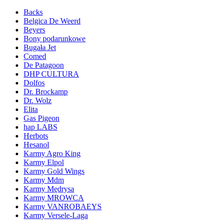
Backs
Belgica De Weerd
Beyers
Bony podarunkowe
Bugała Jet
Comed
De Patagoon
DHP CULTURA
Dolfos
Dr. Brockamp
Dr. Wolz
Elita
Gas Pigeon
hap LABS
Herbots
Hesanol
Karmy Agro King
Karmy Elpol
Karmy Gold Wings
Karmy Mdm
Karmy Mędrysa
Karmy MROWCA
Karmy VANROBAEYS
Karmy Versele-Laga