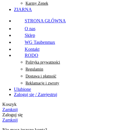
Karmy Zenek
ZIARNA
STRONA GŁÓWNA
O nas
Sklep
WG Taubenmax
Kontakt
RODO
Polityka prywatności
Regulamin
Dostawa i płatność
Reklamacje i zwroty
Ulubione
Zaloguj się / Zarejestruj
Koszyk
Zamknij
Zaloguj się
Zamknij
Nie masz jeszcze konta?