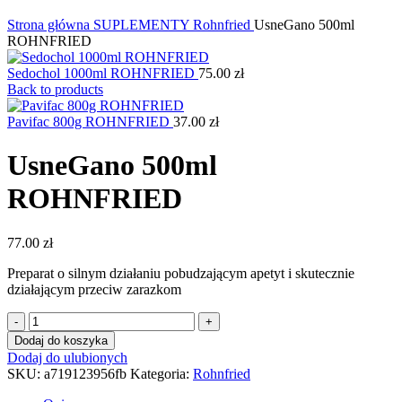
Kliknij, aby powiększyć
Strona główna
SUPLEMENTY
Rohnfried
UsneGano 500ml
ROHNFRIED
Sedochol 1000ml ROHNFRIED
75.00
zł
Back to products
Pavifac 800g ROHNFRIED
37.00
zł
UsneGano 500ml
ROHNFRIED
77.00
zł
Preparat o silnym działaniu pobudzającym apetyt i skutecznie
działającym przeciw zarazkom
ilość
UsneGano
Dodaj do koszyka
500ml
Dodaj do ulubionych
ROHNFRIED
SKU:
a719123956fb
Kategoria:
Rohnfried