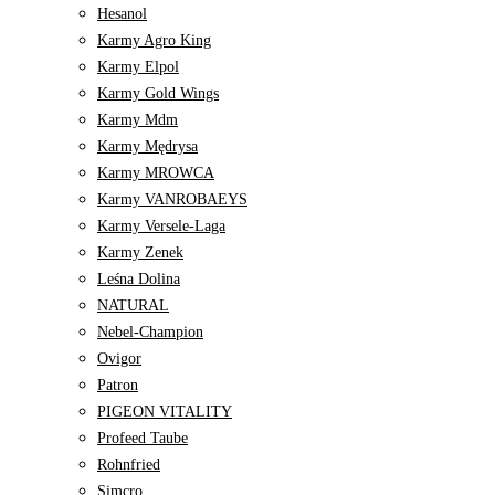
Hesanol
Karmy Agro King
Karmy Elpol
Karmy Gold Wings
Karmy Mdm
Karmy Mędrysa
Karmy MROWCA
Karmy VANROBAEYS
Karmy Versele-Laga
Karmy Zenek
Leśna Dolina
NATURAL
Nebel-Champion
Ovigor
Patron
PIGEON VITALITY
Profeed Taube
Rohnfried
Simcro