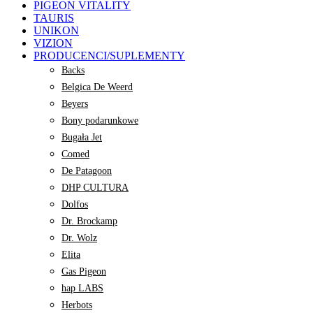
PIGEON VITALITY
TAURIS
UNIKON
VIZION
PRODUCENCI/SUPLEMENTY
Backs
Belgica De Weerd
Beyers
Bony podarunkowe
Bugała Jet
Comed
De Patagoon
DHP CULTURA
Dolfos
Dr. Brockamp
Dr. Wolz
Elita
Gas Pigeon
hap LABS
Herbots