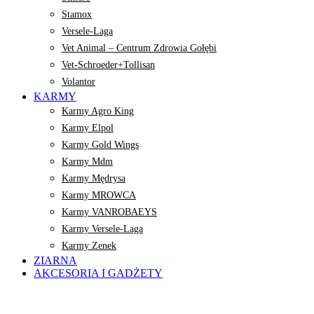
Stamox
Versele-Laga
Vet Animal – Centrum Zdrowia Gołębi
Vet-Schroeder+Tollisan
Volantor
KARMY
Karmy Agro King
Karmy Elpol
Karmy Gold Wings
Karmy Mdm
Karmy Mędrysa
Karmy MROWCA
Karmy VANROBAEYS
Karmy Versele-Laga
Karmy Zenek
ZIARNA
AKCESORIA I GADŻETY