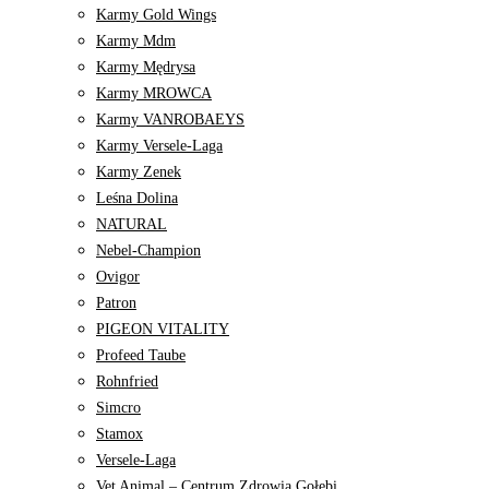
Karmy Gold Wings
Karmy Mdm
Karmy Mędrysa
Karmy MROWCA
Karmy VANROBAEYS
Karmy Versele-Laga
Karmy Zenek
Leśna Dolina
NATURAL
Nebel-Champion
Ovigor
Patron
PIGEON VITALITY
Profeed Taube
Rohnfried
Simcro
Stamox
Versele-Laga
Vet Animal – Centrum Zdrowia Gołębi