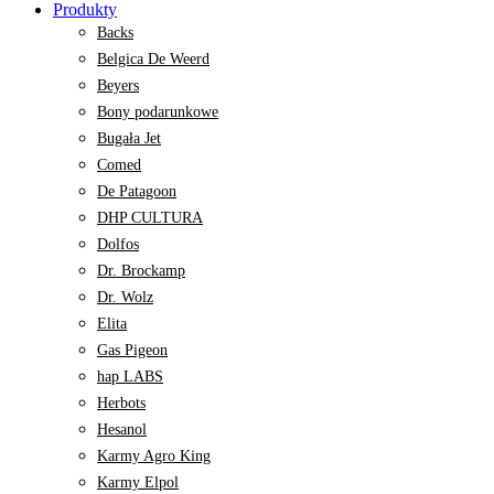
Produkty
Backs
Belgica De Weerd
Beyers
Bony podarunkowe
Bugała Jet
Comed
De Patagoon
DHP CULTURA
Dolfos
Dr. Brockamp
Dr. Wolz
Elita
Gas Pigeon
hap LABS
Herbots
Hesanol
Karmy Agro King
Karmy Elpol