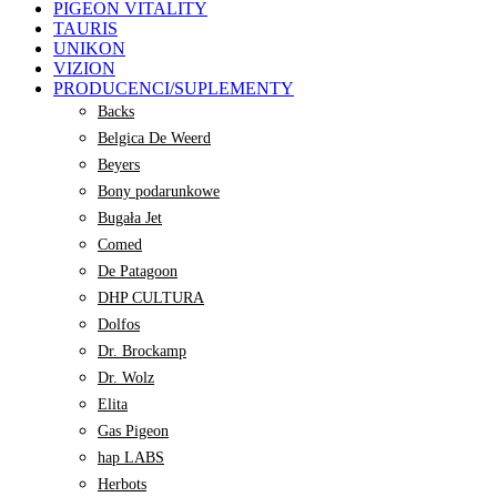
PIGEON VITALITY
TAURIS
UNIKON
VIZION
PRODUCENCI/SUPLEMENTY
Backs
Belgica De Weerd
Beyers
Bony podarunkowe
Bugała Jet
Comed
De Patagoon
DHP CULTURA
Dolfos
Dr. Brockamp
Dr. Wolz
Elita
Gas Pigeon
hap LABS
Herbots