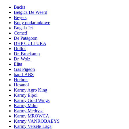
Backs
Belgica De Weerd
Beyers
Bony podarunkowe
Bugała Jet
Comed
De Patagoon
DHP CULTURA
Dolfos
Dr. Brockamp
Dr. Wolz
Elita
Gas Pigeon
hap LABS
Herbots
Hesanol
Karmy Agro King
Karmy Elpol
Karmy Gold Wings
Karmy Mdm
Karmy Mędrysa
Karmy MROWCA
Karmy VANROBAEYS
Karmy Versele-Laga