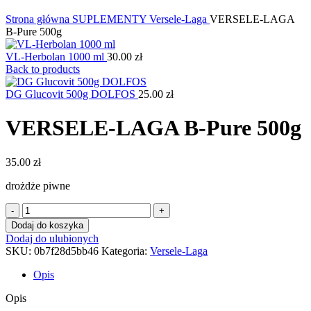
Kliknij, aby powiększyć
Strona główna
SUPLEMENTY
Versele-Laga
VERSELE-LAGA
B-Pure 500g
VL-Herbolan 1000 ml
30.00
zł
Back to products
DG Glucovit 500g DOLFOS
25.00
zł
VERSELE-LAGA B-Pure 500g
35.00
zł
drożdże piwne
ilość
VERSELE-
Dodaj do koszyka
LAGA
Dodaj do ulubionych
B-
SKU:
0b7f28d5bb46
Kategoria:
Versele-Laga
Pure
500g
Opis
Opis