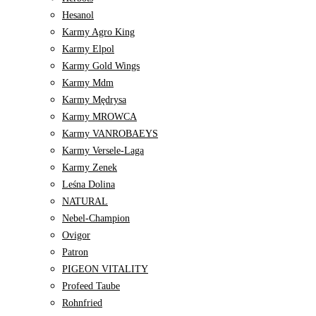
Hesanol
Karmy Agro King
Karmy Elpol
Karmy Gold Wings
Karmy Mdm
Karmy Mędrysa
Karmy MROWCA
Karmy VANROBAEYS
Karmy Versele-Laga
Karmy Zenek
Leśna Dolina
NATURAL
Nebel-Champion
Ovigor
Patron
PIGEON VITALITY
Profeed Taube
Rohnfried