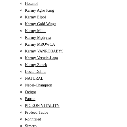
Hesanol
Karmy Agro King
Karmy Elpol
Karmy Gold Wings
Karmy Mdm
Karmy Mędrysa
Karmy MROWCA
Karmy VANROBAEYS
Karmy Versele-Laga
Karmy Zenek
Leśna Dolina
NATURAL
Nebel-Champion
Ovigor
Patron
PIGEON VITALITY
Profeed Taube
Rohnfried
Simcro