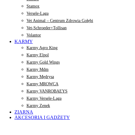
Stamox
Versele-Laga
Vet Animal – Centrum Zdrowia Gołębi
Vet-Schroeder+Tollisan
Volantor
KARMY
Karmy Agro King
Karmy Elpol
Karmy Gold Wings
Karmy Mdm
Karmy Mędrysa
Karmy MROWCA
Karmy VANROBAEYS
Karmy Versele-Laga
Karmy Zenek
ZIARNA
AKCESORIA I GADŻETY