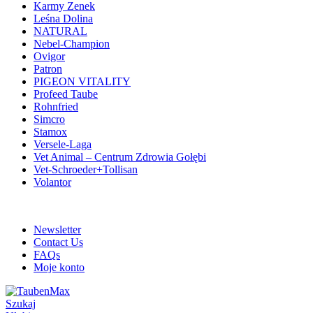
Karmy Zenek
Leśna Dolina
NATURAL
Nebel-Champion
Ovigor
Patron
PIGEON VITALITY
Profeed Taube
Rohnfried
Simcro
Stamox
Versele-Laga
Vet Animal – Centrum Zdrowia Gołębi
Vet-Schroeder+Tollisan
Volantor
ADD ANYTHING HERE OR JUST REMOVE IT…
Newsletter
Contact Us
FAQs
Moje konto
Szukaj