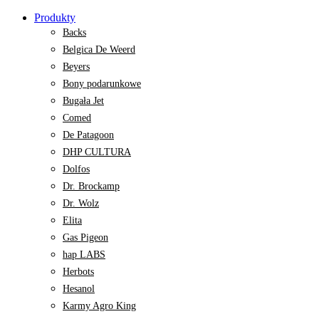
Produkty
Backs
Belgica De Weerd
Beyers
Bony podarunkowe
Bugała Jet
Comed
De Patagoon
DHP CULTURA
Dolfos
Dr. Brockamp
Dr. Wolz
Elita
Gas Pigeon
hap LABS
Herbots
Hesanol
Karmy Agro King