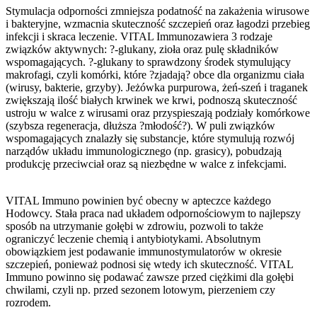
Stymulacja odporności zmniejsza podatność na zakażenia wirusowe
i bakteryjne, wzmacnia skuteczność szczepień oraz łagodzi przebieg
infekcji i skraca leczenie.
VITAL Immuno
zawiera 3 rodzaje
związków aktywnych: ?-glukany, zioła oraz pulę składników
wspomagających. ?-glukany to sprawdzony środek stymulujący
makrofagi, czyli komórki, które ?zjadają? obce dla organizmu ciała
(wirusy, bakterie, grzyby). Jeżówka purpurowa, żeń-szeń i traganek
zwiększają ilość białych krwinek we krwi, podnoszą skuteczność
ustroju w walce z wirusami oraz przyspieszają podziały komórkowe
(szybsza regeneracja, dłuższa ?młodość?). W puli związków
wspomagających znalazły się substancje, które stymulują rozwój
narządów układu immunologicznego (np. grasicy), pobudzają
produkcję przeciwciał oraz są niezbędne w walce z infekcjami.
VITAL Immuno
powinien być obecny w apteczce każdego
Hodowcy. Stała praca nad układem odpornościowym to najlepszy
sposób na utrzymanie gołębi w zdrowiu, pozwoli to także
ograniczyć leczenie chemią i antybiotykami. Absolutnym
obowiązkiem jest podawanie immunostymulatorów w okresie
szczepień, ponieważ podnosi się wtedy ich skuteczność.
VITAL
Immuno
powinno się podawać zawsze przed ciężkimi dla gołębi
chwilami, czyli np. przed sezonem lotowym, pierzeniem czy
rozrodem.