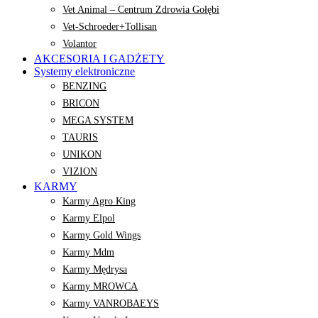
Vet Animal – Centrum Zdrowia Gołębi
Vet-Schroeder+Tollisan
Volantor
AKCESORIA I GADŻETY
Systemy elektroniczne
BENZING
BRICON
MEGA SYSTEM
TAURIS
UNIKON
VIZION
KARMY
Karmy Agro King
Karmy Elpol
Karmy Gold Wings
Karmy Mdm
Karmy Mędrysa
Karmy MROWCA
Karmy VANROBAEYS