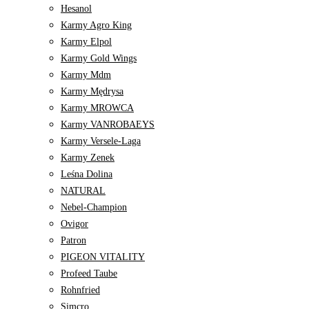
Hesanol
Karmy Agro King
Karmy Elpol
Karmy Gold Wings
Karmy Mdm
Karmy Mędrysa
Karmy MROWCA
Karmy VANROBAEYS
Karmy Versele-Laga
Karmy Zenek
Leśna Dolina
NATURAL
Nebel-Champion
Ovigor
Patron
PIGEON VITALITY
Profeed Taube
Rohnfried
Simcro