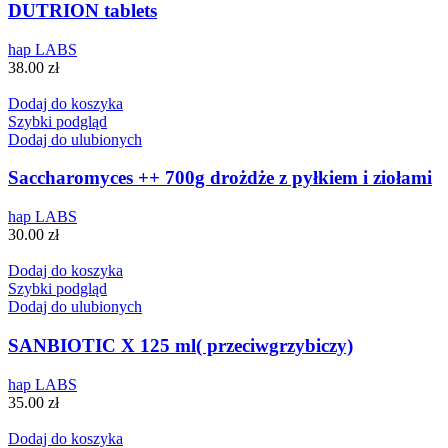
DUTRION tablets
hap LABS
38.00
zł
Dodaj do koszyka
Szybki podgląd
Dodaj do ulubionych
Saccharomyces ++ 700g drożdże z pyłkiem i ziołami
hap LABS
30.00
zł
Dodaj do koszyka
Szybki podgląd
Dodaj do ulubionych
SANBIOTIC X 125 ml( przeciwgrzybiczy)
hap LABS
35.00
zł
Dodaj do koszyka