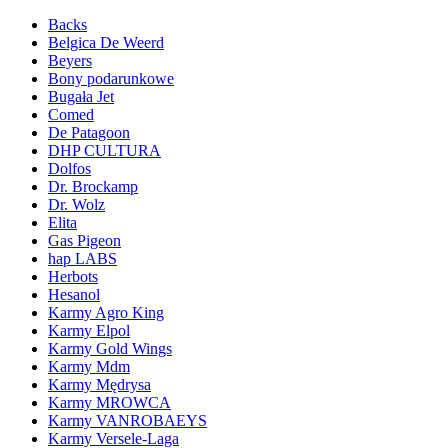
Backs
Belgica De Weerd
Beyers
Bony podarunkowe
Bugała Jet
Comed
De Patagoon
DHP CULTURA
Dolfos
Dr. Brockamp
Dr. Wolz
Elita
Gas Pigeon
hap LABS
Herbots
Hesanol
Karmy Agro King
Karmy Elpol
Karmy Gold Wings
Karmy Mdm
Karmy Mędrysa
Karmy MROWCA
Karmy VANROBAEYS
Karmy Versele-Laga