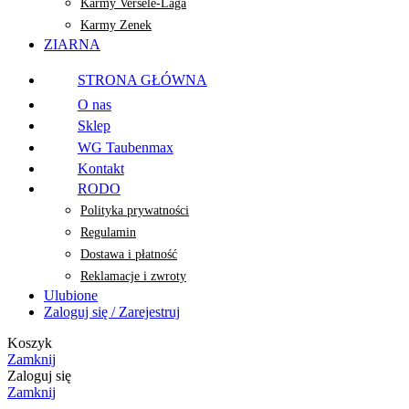
Karmy Versele-Laga
Karmy Zenek
ZIARNA
STRONA GŁÓWNA
O nas
Sklep
WG Taubenmax
Kontakt
RODO
Polityka prywatności
Regulamin
Dostawa i płatność
Reklamacje i zwroty
Ulubione
Zaloguj się / Zarejestruj
Koszyk
Zamknij
Zaloguj się
Zamknij