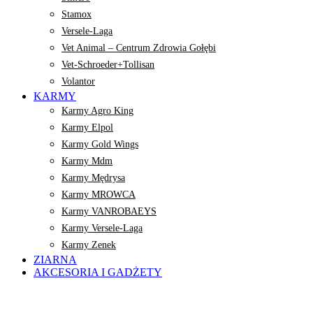
Stamox
Versele-Laga
Vet Animal – Centrum Zdrowia Gołębi
Vet-Schroeder+Tollisan
Volantor
KARMY
Karmy Agro King
Karmy Elpol
Karmy Gold Wings
Karmy Mdm
Karmy Mędrysa
Karmy MROWCA
Karmy VANROBAEYS
Karmy Versele-Laga
Karmy Zenek
ZIARNA
AKCESORIA I GADŻETY