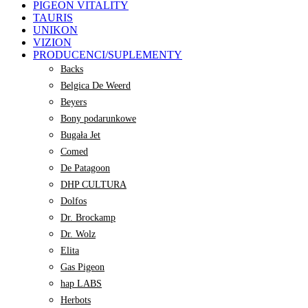
PIGEON VITALITY
TAURIS
UNIKON
VIZION
PRODUCENCI/SUPLEMENTY
Backs
Belgica De Weerd
Beyers
Bony podarunkowe
Bugała Jet
Comed
De Patagoon
DHP CULTURA
Dolfos
Dr. Brockamp
Dr. Wolz
Elita
Gas Pigeon
hap LABS
Herbots