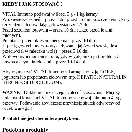
KIEDY I JAK STOSOWAĆ ?
VITAL Immuno podawaj w ilości 5 g / 1 kg karmy:
W okresie szczepień – przez 5 dni przed i 5 dni po szczepieniu. Przy
szczepieniach utrwalających wystarczy 5-7 dni.
Przed sezonem lotowym – przez 10 dni (także przed lotami
młodych).
Po lotach, przed okresem pierzenia – przez 10 dni.
U par lęgowych podczas wysiadywania jaj (zwiększy się ilość
przeciwciał w mleczku wola) – przez 5-10 dni.
W dowolnym momencie roku, gdy w gołębniku jest problem z
powracającymi infekcjami – przez 10-14 dni.
Aby wymieszać VITAL Immuno z karmą nawilż ją 7-OILS,
jogurtem lub preparatem ziołowym (np. HEPATIC, NATURALIN
STRONG, SEDOCHOLIUM).
WAŻNE !
Dokładnie przestrzegaj zaleceń stosowania. Między
kolejnymi kuracjami VITAL Immuno zachowaj minimum 4 tyg.
przerwy. Podawanie zbyt częste przyniesie skutek odwrotny od
oczekiwanego !
Produkt nie jest chemioterapeutykiem.
Podobne produkty