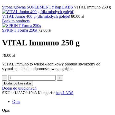
Kliknij, aby powiększyć
Strona główna
SUPLEMENTY
hap LABS
VITAL Immuno 250 g
VITAL Junior 400 g (dla młodych gołębi)
80.00
zł
Back to products
SPRINT Forma 250g
72.00
zł
VITAL Immuno 250 g
79.00
zł
VITAL Immuno
to wieloskładnikowy produkt stworzony do
stymulacji układu odpornościowego gołębi.
ilość
VITAL
Dodaj do koszyka
Immuno
Dodaj do ulubionych
250
SKU:
c1d887cb10b3
Kategoria:
hap LABS
g
Opis
Opis