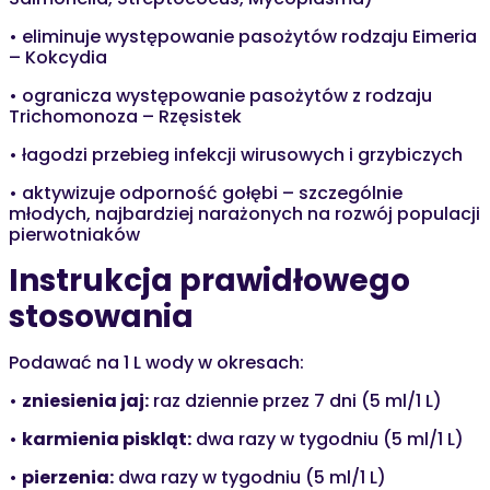
• eliminuje występowanie pasożytów rodzaju Eimeria
– Kokcydia
• ogranicza występowanie pasożytów z rodzaju
Trichomonoza – Rzęsistek
• łagodzi przebieg infekcji wirusowych i grzybiczych
• aktywizuje odporność gołębi – szczególnie
młodych, najbardziej narażonych na rozwój populacji
pierwotniaków
Instrukcja prawidłowego
stosowania
Podawać na 1 L wody w okresach:
•
zniesienia jaj:
raz dziennie przez 7 dni (5 ml/1 L)
•
karmienia piskląt:
dwa razy w tygodniu (5 ml/1 L)
•
pierzenia:
dwa razy w tygodniu (5 ml/1 L)