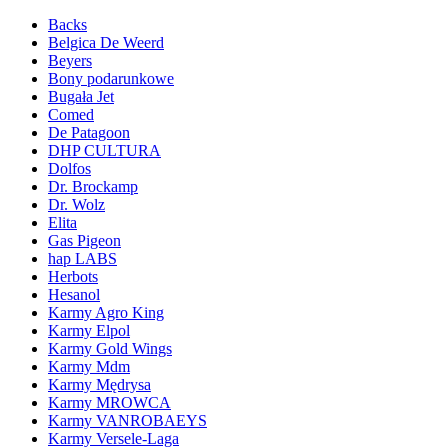
Backs
Belgica De Weerd
Beyers
Bony podarunkowe
Bugała Jet
Comed
De Patagoon
DHP CULTURA
Dolfos
Dr. Brockamp
Dr. Wolz
Elita
Gas Pigeon
hap LABS
Herbots
Hesanol
Karmy Agro King
Karmy Elpol
Karmy Gold Wings
Karmy Mdm
Karmy Mędrysa
Karmy MROWCA
Karmy VANROBAEYS
Karmy Versele-Laga