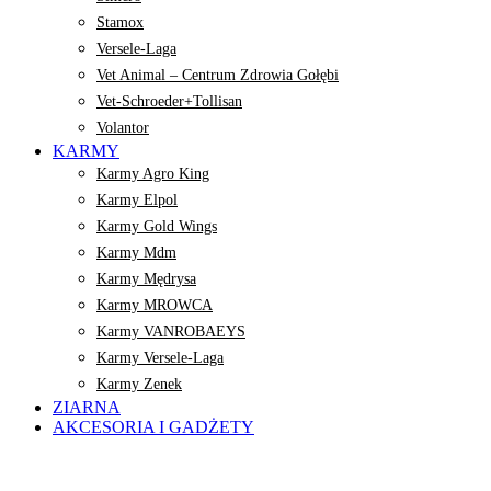
Stamox
Versele-Laga
Vet Animal – Centrum Zdrowia Gołębi
Vet-Schroeder+Tollisan
Volantor
KARMY
Karmy Agro King
Karmy Elpol
Karmy Gold Wings
Karmy Mdm
Karmy Mędrysa
Karmy MROWCA
Karmy VANROBAEYS
Karmy Versele-Laga
Karmy Zenek
ZIARNA
AKCESORIA I GADŻETY