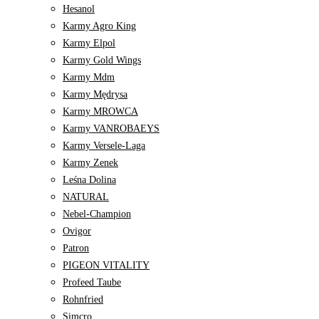
Hesanol
Karmy Agro King
Karmy Elpol
Karmy Gold Wings
Karmy Mdm
Karmy Mędrysa
Karmy MROWCA
Karmy VANROBAEYS
Karmy Versele-Laga
Karmy Zenek
Leśna Dolina
NATURAL
Nebel-Champion
Ovigor
Patron
PIGEON VITALITY
Profeed Taube
Rohnfried
Simcro