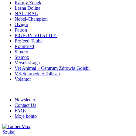
Karmy Zenek
Leśna Dolina
NATURAL
Nebel-Champion
Ovigor
Patron
PIGEON VITALITY
Profeed Taube
Rohnfried
Simcro
Stamox
Versele-Laga
Vet Animal – Centrum Zdrowia Gołębi
Vet-Schroeder+Tollisan
Volantor
ADD ANYTHING HERE OR JUST REMOVE IT…
Newsletter
Contact Us
FAQs
Moje konto
Szukaj