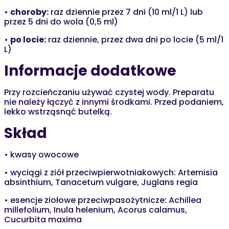
•
choroby:
raz dziennie przez 7 dni (10 ml/1 L) lub
przez 5 dni do wola (0,5 ml)
•
po locie:
raz dziennie, przez dwa dni po locie (5 ml/1
L)
Informacje dodatkowe
Przy rozcieńczaniu używać czystej wody. Preparatu
nie należy łączyć z innymi środkami. Przed podaniem,
lekko wstrząsnąć butelką.
Skład
• kwasy owocowe
• wyciągi z ziół przeciwpierwotniakowych: Artemisia
absinthium, Tanacetum vulgare, Juglans regia
• esencje ziołowe przeciwpasożytnicze: Achillea
millefolium, Inula helenium, Acorus calamus,
Cucurbita maxima