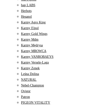
hap LABS
Herbots
Hesanol
Karmy Agro King
Karmy Elpol
Karmy Gold Wings
Karmy Mdm
Karmy Mędrysa
Karmy MROWCA
Karmy VANROBAEYS
Karmy Versele-Laga
Karmy Zenek
Leśna Dolina
NATURAL
Nebel-Champion
Ovigor
Patron
PIGEON VITALITY