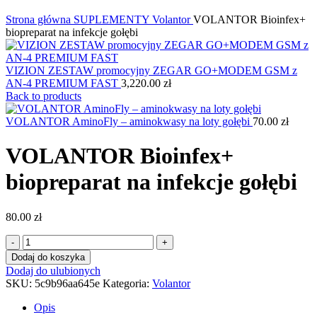
Kliknij, aby powiększyć
Strona główna
SUPLEMENTY
Volantor
VOLANTOR Bioinfex+
biopreparat na infekcje gołębi
VIZION ZESTAW promocyjny ZEGAR GO+MODEM GSM z
AN-4 PREMIUM FAST
3,220.00
zł
Back to products
VOLANTOR AminoFly – aminokwasy na loty gołębi
70.00
zł
VOLANTOR Bioinfex+
biopreparat na infekcje gołębi
80.00
zł
ilość
VOLANTOR
Dodaj do koszyka
Bioinfex+
Dodaj do ulubionych
biopreparat
SKU:
5c9b96aa645e
Kategoria:
Volantor
na
infekcje
Opis
gołębi