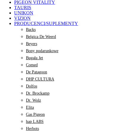
PIGEON VITALITY
TAURIS
UNIKON
VIZION
PRODUCENCI/SUPLEMENTY
Backs
Belgica De Weerd
Beyers
Bony podarunkowe
Bugała Jet
Comed
De Patagoon
DHP CULTURA
Dolfos
Dr. Brockamp
Dr. Wolz
Elita
Gas Pigeon
hap LABS
Herbots