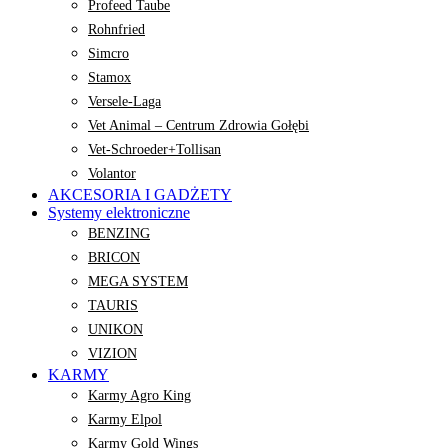
Profeed Taube
Rohnfried
Simcro
Stamox
Versele-Laga
Vet Animal – Centrum Zdrowia Gołębi
Vet-Schroeder+Tollisan
Volantor
AKCESORIA I GADŻETY
Systemy elektroniczne
BENZING
BRICON
MEGA SYSTEM
TAURIS
UNIKON
VIZION
KARMY
Karmy Agro King
Karmy Elpol
Karmy Gold Wings