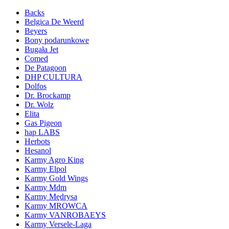
Backs
Belgica De Weerd
Beyers
Bony podarunkowe
Bugała Jet
Comed
De Patagoon
DHP CULTURA
Dolfos
Dr. Brockamp
Dr. Wolz
Elita
Gas Pigeon
hap LABS
Herbots
Hesanol
Karmy Agro King
Karmy Elpol
Karmy Gold Wings
Karmy Mdm
Karmy Mędrysa
Karmy MROWCA
Karmy VANROBAEYS
Karmy Versele-Laga