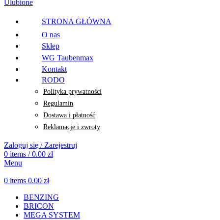
Ulubione
STRONA GŁÓWNA
O nas
Sklep
WG Taubenmax
Kontakt
RODO
Polityka prywatności
Regulamin
Dostawa i płatność
Reklamacje i zwroty
Zaloguj się / Zarejestruj
0
items
/
0.00
zł
Menu
0
items
0.00
zł
BENZING
BRICON
MEGA SYSTEM