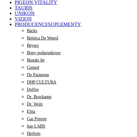
PIGEON VITALITY
TAURIS
UNIKON
VIZION
PRODUCENCI/SUPLEMENTY
Backs
Belgica De Weerd
Beyers
Bony podarunkowe
Bugała Jet
Comed
De Patagoon
DHP CULTURA
Dolfos
Dr. Brockamp
Dr. Wolz
Elita
Gas Pigeon
hap LABS
Herbots