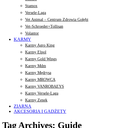
Stamox
Versele-Laga
Vet Animal – Centrum Zdrowia Gołębi
Vet-Schroeder+Tollisan
Volantor
KARMY
Karmy Agro King
Karmy Elpol
Karmy Gold Wings
Karmy Mdm
Karmy Mędrysa
Karmy MROWCA
Karmy VANROBAEYS
Karmy Versele-Laga
Karmy Zenek
ZIARNA
AKCESORIA I GADŻETY
Tag Archives: Guide