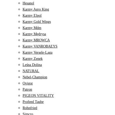
Hesanol
Karmy Agro King
Karmy Elpol
Karmy Gold Wings
Karmy Mdm
Karmy Mędrysa
Karmy MROWCA
Karmy VANROBAEYS
Karmy Versele-Laga
Karmy Zenek
Leśna Dolina
NATURAL
Nebel-Champion
Ovigor
Patron
PIGEON VITALITY
Profeed Taube
Rohnfried
Simcro