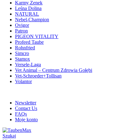
Karmy Zenek
Leśna Dolina
NATURAL
Nebel-Champion
Ovigor
Patron
PIGEON VITALITY
Profeed Taube
Rohnfried
Simcro
Stamox
Versele-Laga
Vet Animal – Centrum Zdrowia Gołębi
Vet-Schroeder+Tollisan
Volantor
ADD ANYTHING HERE OR JUST REMOVE IT…
Newsletter
Contact Us
FAQs
Moje konto
Szukaj