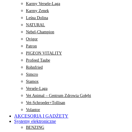
Karmy Versele-Laga
Karmy Zenek
Leśna Dolina
NATURAL
Nebel-Champion
Ovigor
Patron
PIGEON VITALITY
Profeed Taube
Rohnfried
Simcro
Stamox
Versele-Laga
Vet Animal – Centrum Zdrowia Gołębi
Vet-Schroeder+Tollisan
Volantor
AKCESORIA I GADŻETY
Systemy elektroniczne
BENZING