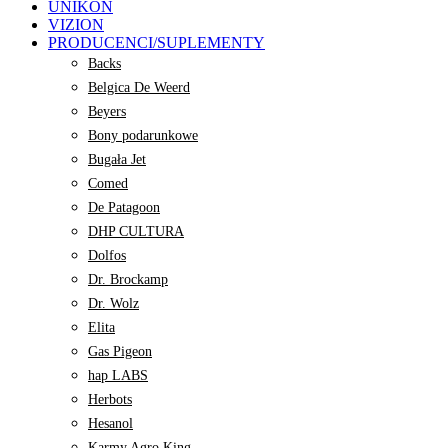
UNIKON
VIZION
PRODUCENCI/SUPLEMENTY
Backs
Belgica De Weerd
Beyers
Bony podarunkowe
Bugała Jet
Comed
De Patagoon
DHP CULTURA
Dolfos
Dr. Brockamp
Dr. Wolz
Elita
Gas Pigeon
hap LABS
Herbots
Hesanol
Karmy Agro King