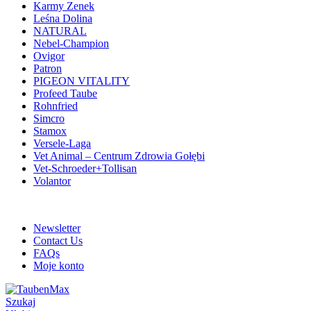
Karmy Zenek
Leśna Dolina
NATURAL
Nebel-Champion
Ovigor
Patron
PIGEON VITALITY
Profeed Taube
Rohnfried
Simcro
Stamox
Versele-Laga
Vet Animal – Centrum Zdrowia Gołębi
Vet-Schroeder+Tollisan
Volantor
ADD ANYTHING HERE OR JUST REMOVE IT…
Newsletter
Contact Us
FAQs
Moje konto
Szukaj