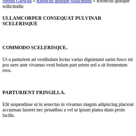
Strona Główna
»
Rhoncus quisque sollicitudin
»
Rhoncus quisque
sollicitudin
ULLAMCORPER CONSEQUAT PULVINAR
SCELERISQUE
COMMODO SCELERISQUE.
Ut a parturient ad vestibulum lectus varius dignistami sarim fusce mi
pos uere ante vivamus vesti bulum part urient sed a sit fermentum
eros.
PARTURIENT FRINGILLA.
Elit suspendisse ut in senectus in vivamus magnis adipiscing placerat
accumsan laoreet nec penatibus a vel ut ipsum platea diam proin
facilis.