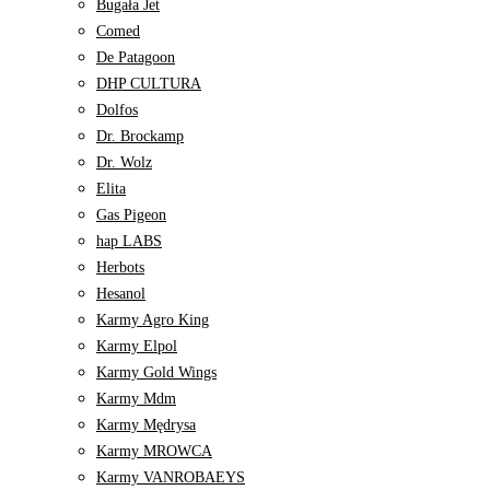
Bugała Jet
Comed
De Patagoon
DHP CULTURA
Dolfos
Dr. Brockamp
Dr. Wolz
Elita
Gas Pigeon
hap LABS
Herbots
Hesanol
Karmy Agro King
Karmy Elpol
Karmy Gold Wings
Karmy Mdm
Karmy Mędrysa
Karmy MROWCA
Karmy VANROBAEYS