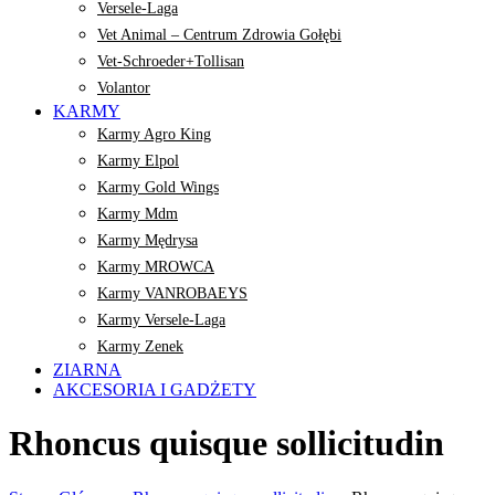
Versele-Laga
Vet Animal – Centrum Zdrowia Gołębi
Vet-Schroeder+Tollisan
Volantor
KARMY
Karmy Agro King
Karmy Elpol
Karmy Gold Wings
Karmy Mdm
Karmy Mędrysa
Karmy MROWCA
Karmy VANROBAEYS
Karmy Versele-Laga
Karmy Zenek
ZIARNA
AKCESORIA I GADŻETY
Rhoncus quisque sollicitudin