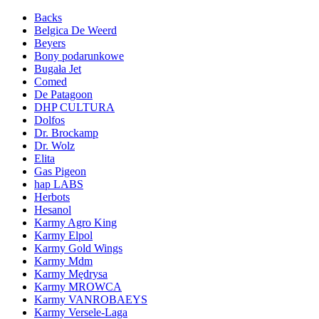
Backs
Belgica De Weerd
Beyers
Bony podarunkowe
Bugała Jet
Comed
De Patagoon
DHP CULTURA
Dolfos
Dr. Brockamp
Dr. Wolz
Elita
Gas Pigeon
hap LABS
Herbots
Hesanol
Karmy Agro King
Karmy Elpol
Karmy Gold Wings
Karmy Mdm
Karmy Mędrysa
Karmy MROWCA
Karmy VANROBAEYS
Karmy Versele-Laga