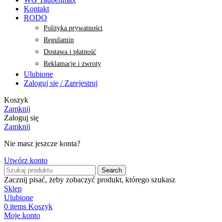
Kontakt
RODO
Polityka prywatności
Regulamin
Dostawa i płatność
Reklamacje i zwroty
Ulubione
Zaloguj się / Zarejestruj
Koszyk
Zamknij
Zaloguj się
Zamknij
Nie masz jeszcze konta?
Utwórz konto
Search
Zacznij pisać, żeby zobaczyć produkt, którego szukasz
Sklep
Ulubione
0
items
Koszyk
Moje konto