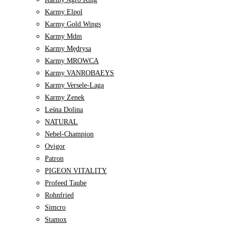
Karmy Elpol
Karmy Gold Wings
Karmy Mdm
Karmy Mędrysa
Karmy MROWCA
Karmy VANROBAEYS
Karmy Versele-Laga
Karmy Zenek
Leśna Dolina
NATURAL
Nebel-Champion
Ovigor
Patron
PIGEON VITALITY
Profeed Taube
Rohnfried
Simcro
Stamox