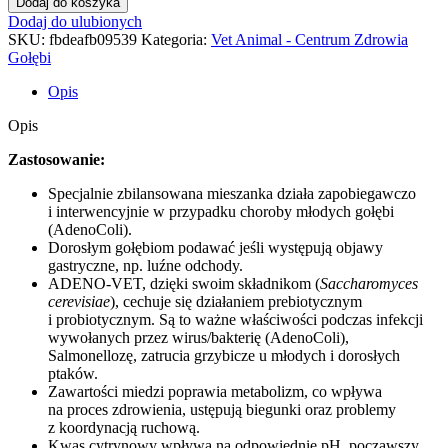
Dodaj do koszyka
VET
Dodaj do ulubionych
500
SKU:
fbdeafb09539
Kategoria:
Vet Animal - Centrum Zdrowia
ml
Gołębi
–
wsparcie
Opis
w
trakcie
Opis
i
po
Zastosowanie:
adenocoli
Specjalnie zbilansowana mieszanka działa zapobiegawczo
i interwencyjnie w przypadku choroby młodych gołębi
(AdenoColi).
Dorosłym gołębiom podawać jeśli występują objawy
gastryczne, np. luźne odchody.
ADENO-VET, dzięki swoim składnikom (
Saccharomyces
cerevisiae
), cechuje się działaniem prebiotycznym
i probiotycznym. Są to ważne właściwości podczas infekcji
wywołanych przez wirus/bakterię (AdenoColi),
Salmonellozę, zatrucia grzybicze u młodych i dorosłych
ptaków.
Zawartości miedzi poprawia metabolizm, co wpływa
na proces zdrowienia, ustępują biegunki oraz problemy
z koordynacją ruchową.
Kwas cytrynowy wpływa na odpowiednie pH, począwszy