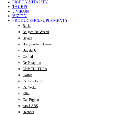
PIGEON VITALITY
TAURIS
UNIKON
VIZION
PRODUCENCI/SUPLEMENTY
Backs
Belgica De Weerd
Beyers
Bony podarunkowe
Bugała Jet
Comed
De Patagoon
DHP CULTURA
Dolfos
Dr. Brockamp
Dr. Wolz
Elita
Gas Pigeon
hap LABS
Herbots