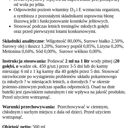
od wola po jelita.
Odpowiedni poziom witaminy D
i E wzmacnia organizm,
3
a symbioza z pozostałymi składnikami usprawnia błonę
śluzową jelit i funkcjonowanie kosmków jelitowych.
Stosować podczas letnich treningów młodych gołębi
oraz przed pierwszymi lotami konkursowymi.
Składniki analityczne
: Wilgotność 80,00%, Surowe białko 2,50%,
Surowy olej i tłuszcz 1,20%, Surowy popiół 0,85%, Lizyna 0,20%,
Metionina 0,04%, Sód 0,00%, Surowe włókno 0,00%.
Instrukcja stosowania:
Podawać
2 ml na 1 litr
wody pitnej (
20
gołębi, o
wadze ok. 450 g/szt.) przez 3-5 dni lub do karmy
mieszając 6 ml z 1 kg karmy dla 40 gołębi przez 5 dni. Stosować
niezwłocznie po wystąpieniu problemów układu pokarmowego
(u młodych ? w miesiącach letnich, u dorosłych ? w okresie
jesienno-zimowym podczas spadku odporności). Osad na dnie
butelki jest zjawiskiem naturalnym i nie wpływa na jakość produktu.
Przed użyciem wstrząsnąć.
Warunki przechowywania:
Przechowywać w ciemnym,
chłodnym i suchym miejscu z dala od dzieci. Przed użyciem
wstrząsnąć.
Objętość netto:
500 ml