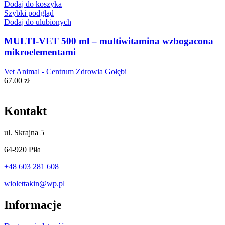
Dodaj do koszyka
Szybki podgląd
Dodaj do ulubionych
MULTI-VET 500 ml – multiwitamina wzbogacona
mikroelementami
Vet Animal - Centrum Zdrowia Gołębi
67.00
zł
Kontakt
ul.
Skrajna 5
64-920 Piła
+48 603 281 608
wiolettakin@wp.pl
Informacje