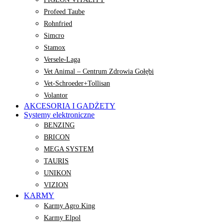
Profeed Taube
Rohnfried
Simcro
Stamox
Versele-Laga
Vet Animal – Centrum Zdrowia Gołębi
Vet-Schroeder+Tollisan
Volantor
AKCESORIA I GADŻETY
Systemy elektroniczne
BENZING
BRICON
MEGA SYSTEM
TAURIS
UNIKON
VIZION
KARMY
Karmy Agro King
Karmy Elpol