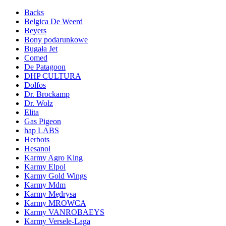
Backs
Belgica De Weerd
Beyers
Bony podarunkowe
Bugała Jet
Comed
De Patagoon
DHP CULTURA
Dolfos
Dr. Brockamp
Dr. Wolz
Elita
Gas Pigeon
hap LABS
Herbots
Hesanol
Karmy Agro King
Karmy Elpol
Karmy Gold Wings
Karmy Mdm
Karmy Mędrysa
Karmy MROWCA
Karmy VANROBAEYS
Karmy Versele-Laga