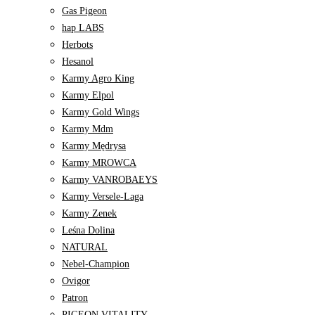
Gas Pigeon
hap LABS
Herbots
Hesanol
Karmy Agro King
Karmy Elpol
Karmy Gold Wings
Karmy Mdm
Karmy Mędrysa
Karmy MROWCA
Karmy VANROBAEYS
Karmy Versele-Laga
Karmy Zenek
Leśna Dolina
NATURAL
Nebel-Champion
Ovigor
Patron
PIGEON VITALITY