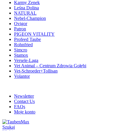
Karmy Zenek
Leśna Dolina
NATURAL
Nebel-Champion
Ovigor
Patron
PIGEON VITALITY
Profeed Taube
Rohnfried
Simcro
Stamox
Versele-Laga
Vet Animal – Centrum Zdrowia Gołębi
Vet-Schroeder+Tollisan
Volantor
ADD ANYTHING HERE OR JUST REMOVE IT…
Newsletter
Contact Us
FAQs
Moje konto
Szukaj