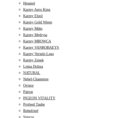
Hesanol
Karmy Agro King
Karmy Elpol
Karmy Gold Wings
Karmy Mdm
Karmy Mędrysa
Karmy MROWCA
Karmy VANROBAEYS
Karmy Versele-Laga
Karmy Zenek
Leśna Dolina
NATURAL
Nebel-Champion
Ovigor
Patron
PIGEON VITALITY
Profeed Taube
Rohnfried
Simcro