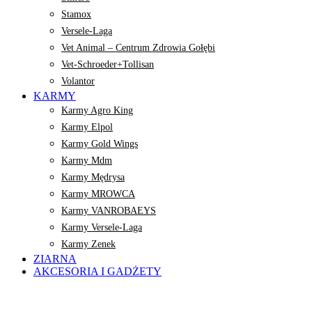
Stamox
Versele-Laga
Vet Animal – Centrum Zdrowia Gołębi
Vet-Schroeder+Tollisan
Volantor
KARMY
Karmy Agro King
Karmy Elpol
Karmy Gold Wings
Karmy Mdm
Karmy Mędrysa
Karmy MROWCA
Karmy VANROBAEYS
Karmy Versele-Laga
Karmy Zenek
ZIARNA
AKCESORIA I GADŻETY