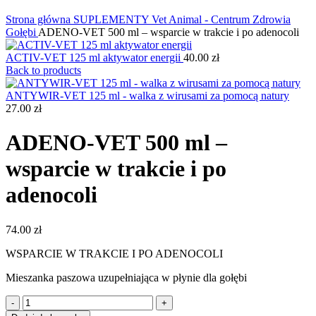
Kliknij, aby powiększyć
Strona główna
SUPLEMENTY
Vet Animal - Centrum Zdrowia
Gołębi
ADENO-VET 500 ml – wsparcie w trakcie i po adenocoli
ACTIV-VET 125 ml aktywator energii
40.00
zł
Back to products
ANTYWIR-VET 125 ml - walka z wirusami za pomocą natury
27.00
zł
ADENO-VET 500 ml –
wsparcie w trakcie i po
adenocoli
74.00
zł
WSPARCIE W TRAKCIE I PO ADENOCOLI
Mieszanka paszowa uzupełniająca w płynie dla gołębi
ilość
ADENO-