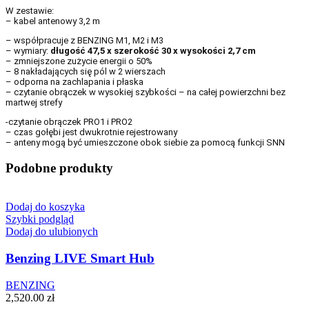
W zestawie:
– kabel antenowy 3,2 m
– współpracuje z BENZING M1, M2 i M3
– wymiary:
długość 47,5 x szerokość 30 x wysokości 2,7 cm
– zmniejszone zużycie energii o 50%
– 8 nakładających się pól w 2 wierszach
– odporna na zachlapania i płaska
– czytanie obrączek w wysokiej szybkości – na całej powierzchni bez
martwej strefy
-czytanie obrączek PRO1 i PRO2
– czas gołębi jest dwukrotnie rejestrowany
– anteny mogą być umieszczone obok siebie za pomocą funkcji SNN
Podobne produkty
Dodaj do koszyka
Szybki podgląd
Dodaj do ulubionych
Benzing LIVE Smart Hub
BENZING
2,520.00
zł