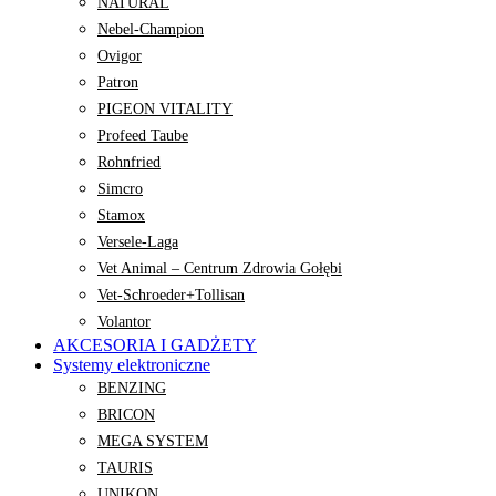
NATURAL
Nebel-Champion
Ovigor
Patron
PIGEON VITALITY
Profeed Taube
Rohnfried
Simcro
Stamox
Versele-Laga
Vet Animal – Centrum Zdrowia Gołębi
Vet-Schroeder+Tollisan
Volantor
AKCESORIA I GADŻETY
Systemy elektroniczne
BENZING
BRICON
MEGA SYSTEM
TAURIS
UNIKON