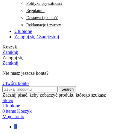
Polityka prywatności
Regulamin
Dostawa i płatność
Reklamacje i zwroty
Ulubione
Zaloguj się / Zarejestruj
Koszyk
Zamknij
Zaloguj się
Zamknij
Nie masz jeszcze konta?
Utwórz konto
Search
Zacznij pisać, żeby zobaczyć produkt, którego szukasz
Sklep
Ulubione
0
items
Koszyk
Moje konto