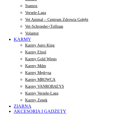
Stamox
Versele-Laga
Vet Animal – Centrum Zdrowia Gołębi
Vet-Schroeder+Tollisan
Volantor
KARMY
Karmy Agro King
Karmy Elpol
Karmy Gold Wings
Karmy Mdm
Karmy Mędrysa
Karmy MROWCA
Karmy VANROBAEYS
Karmy Versele-Laga
Karmy Zenek
ZIARNA
AKCESORIA I GADŻETY