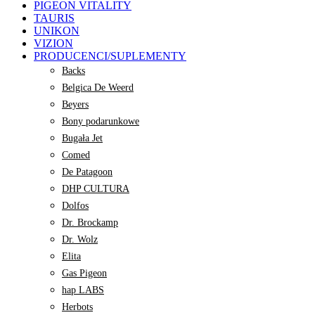
PIGEON VITALITY
TAURIS
UNIKON
VIZION
PRODUCENCI/SUPLEMENTY
Backs
Belgica De Weerd
Beyers
Bony podarunkowe
Bugała Jet
Comed
De Patagoon
DHP CULTURA
Dolfos
Dr. Brockamp
Dr. Wolz
Elita
Gas Pigeon
hap LABS
Herbots