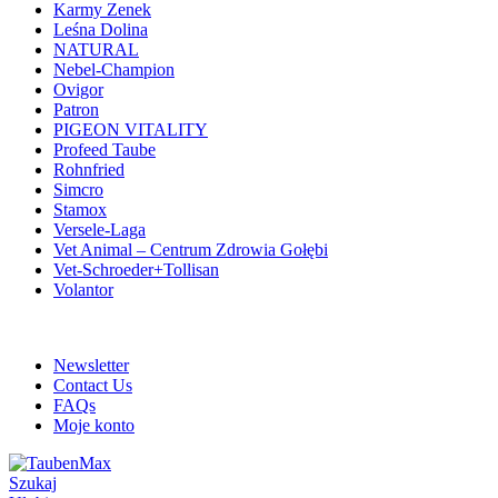
Karmy Zenek
Leśna Dolina
NATURAL
Nebel-Champion
Ovigor
Patron
PIGEON VITALITY
Profeed Taube
Rohnfried
Simcro
Stamox
Versele-Laga
Vet Animal – Centrum Zdrowia Gołębi
Vet-Schroeder+Tollisan
Volantor
ADD ANYTHING HERE OR JUST REMOVE IT…
Newsletter
Contact Us
FAQs
Moje konto
Szukaj