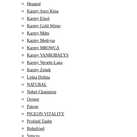
Hesanol
Karmy Agro King
Karmy Elpol
Karmy Gold Wings
Karmy Mdm
Karmy Mędrysa
Karmy MROWCA
Karmy VANROBAEYS
Karmy Versele-Laga
Karmy Zenek
Leśna Dolina
NATURAL
Nebel-Champion
Ovigor
Patron
PIGEON VITALITY
Profeed Taube
Rohnfried
Simcro