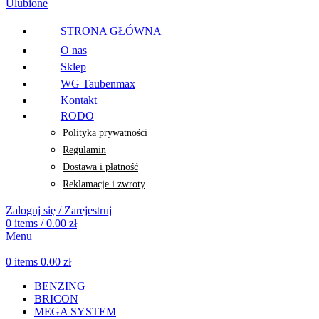
Ulubione
STRONA GŁÓWNA
O nas
Sklep
WG Taubenmax
Kontakt
RODO
Polityka prywatności
Regulamin
Dostawa i płatność
Reklamacje i zwroty
Zaloguj się / Zarejestruj
0
items
/
0.00
zł
Menu
0
items
0.00
zł
BENZING
BRICON
MEGA SYSTEM