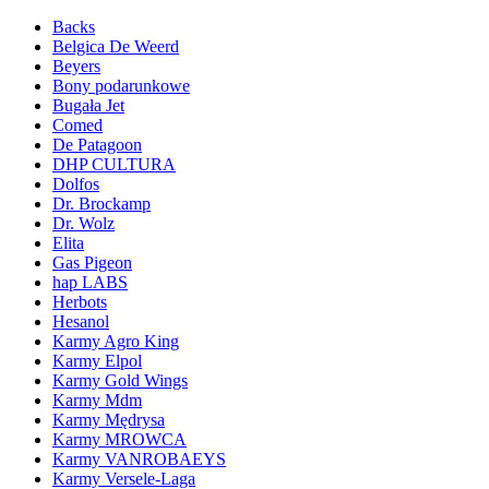
Backs
Belgica De Weerd
Beyers
Bony podarunkowe
Bugała Jet
Comed
De Patagoon
DHP CULTURA
Dolfos
Dr. Brockamp
Dr. Wolz
Elita
Gas Pigeon
hap LABS
Herbots
Hesanol
Karmy Agro King
Karmy Elpol
Karmy Gold Wings
Karmy Mdm
Karmy Mędrysa
Karmy MROWCA
Karmy VANROBAEYS
Karmy Versele-Laga