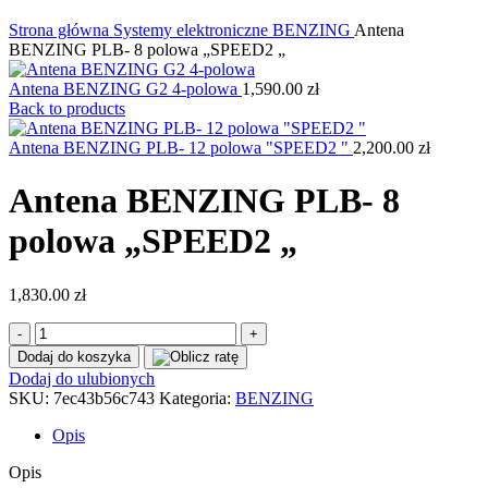
Kliknij, aby powiększyć
Strona główna
Systemy elektroniczne
BENZING
Antena
BENZING PLB- 8 polowa „SPEED2 „
Antena BENZING G2 4-polowa
1,590.00
zł
Back to products
Antena BENZING PLB- 12 polowa "SPEED2 "
2,200.00
zł
Antena BENZING PLB- 8
polowa „SPEED2 „
1,830.00
zł
ilość
Antena
Dodaj do koszyka
BENZING
Dodaj do ulubionych
PLB-
SKU:
7ec43b56c743
Kategoria:
BENZING
8
polowa
Opis
"SPEED2
"
Opis