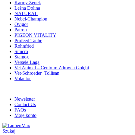
Karmy Zenek
Leśna Dolina
NATURAL
Nebel-Champion
Ovigor
Patron
PIGEON VITALITY
Profeed Taube
Rohnfried
Simcro
Stamox
Versele-Laga
Vet Animal – Centrum Zdrowia Gołębi
Vet-Schroeder+Tollisan
Volantor
ADD ANYTHING HERE OR JUST REMOVE IT…
Newsletter
Contact Us
FAQs
Moje konto
Szukaj