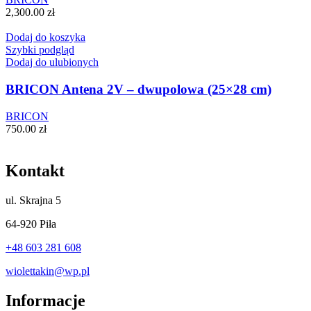
2,300.00
zł
Dodaj do koszyka
Szybki podgląd
Dodaj do ulubionych
BRICON Antena 2V – dwupolowa (25×28 cm)
BRICON
750.00
zł
Kontakt
ul.
Skrajna 5
64-920 Piła
+48 603 281 608
wiolettakin@wp.pl
Informacje