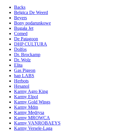
Backs
Belgica De Weerd
Beyers
Bony podarunkowe
Bugała Jet
Comed
De Patagoon
DHP CULTURA
Dolfos
Dr. Brockamp
Dr. Wolz
Elita
Gas Pigeon
hap LABS
Herbots
Hesanol
Karmy Agro King
Karmy Elpol
Karmy Gold Wings
Karmy Mdm
Karmy Mędrysa
Karmy MROWCA
Karmy VANROBAEYS
Karmy Versele-Laga