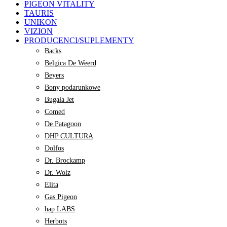
PIGEON VITALITY
TAURIS
UNIKON
VIZION
PRODUCENCI/SUPLEMENTY
Backs
Belgica De Weerd
Beyers
Bony podarunkowe
Bugała Jet
Comed
De Patagoon
DHP CULTURA
Dolfos
Dr. Brockamp
Dr. Wolz
Elita
Gas Pigeon
hap LABS
Herbots