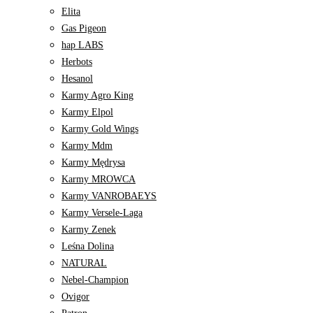
Elita
Gas Pigeon
hap LABS
Herbots
Hesanol
Karmy Agro King
Karmy Elpol
Karmy Gold Wings
Karmy Mdm
Karmy Mędrysa
Karmy MROWCA
Karmy VANROBAEYS
Karmy Versele-Laga
Karmy Zenek
Leśna Dolina
NATURAL
Nebel-Champion
Ovigor