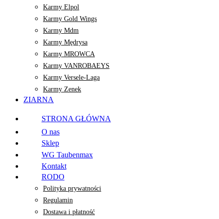
Karmy Elpol
Karmy Gold Wings
Karmy Mdm
Karmy Mędrysa
Karmy MROWCA
Karmy VANROBAEYS
Karmy Versele-Laga
Karmy Zenek
ZIARNA
STRONA GŁÓWNA
O nas
Sklep
WG Taubenmax
Kontakt
RODO
Polityka prywatności
Regulamin
Dostawa i płatność