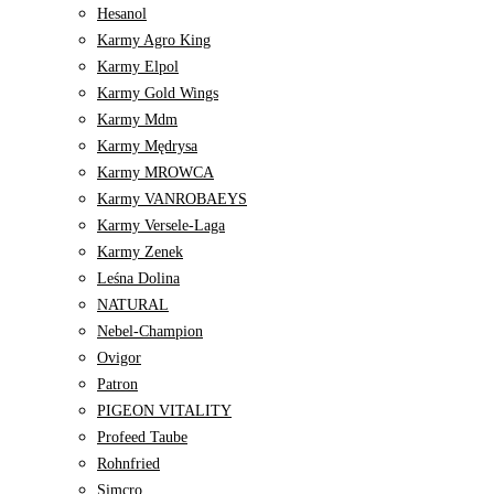
Hesanol
Karmy Agro King
Karmy Elpol
Karmy Gold Wings
Karmy Mdm
Karmy Mędrysa
Karmy MROWCA
Karmy VANROBAEYS
Karmy Versele-Laga
Karmy Zenek
Leśna Dolina
NATURAL
Nebel-Champion
Ovigor
Patron
PIGEON VITALITY
Profeed Taube
Rohnfried
Simcro