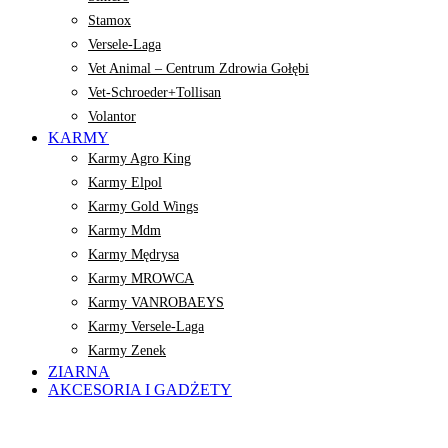
Stamox
Versele-Laga
Vet Animal – Centrum Zdrowia Gołębi
Vet-Schroeder+Tollisan
Volantor
KARMY
Karmy Agro King
Karmy Elpol
Karmy Gold Wings
Karmy Mdm
Karmy Mędrysa
Karmy MROWCA
Karmy VANROBAEYS
Karmy Versele-Laga
Karmy Zenek
ZIARNA
AKCESORIA I GADŻETY