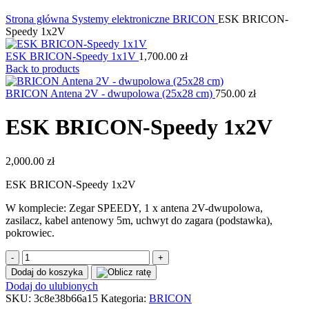
Kliknij, aby powiększyć
Strona główna
Systemy elektroniczne
BRICON
ESK BRICON-
Speedy 1x2V
ESK BRICON-Speedy 1x1V
1,700.00
zł
Back to products
BRICON Antena 2V - dwupolowa (25x28 cm)
750.00
zł
ESK BRICON-Speedy 1x2V
2,000.00
zł
ESK BRICON-Speedy 1x2V
W komplecie: Zegar SPEEDY, 1 x antena 2V-dwupolowa,
zasilacz, kabel antenowy 5m, uchwyt do zagara (podstawka),
pokrowiec.
ilość
ESK
Dodaj do koszyka
BRICON-
Dodaj do ulubionych
Speedy
SKU:
3c8e38b66a15
Kategoria:
BRICON
1x2V