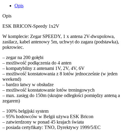
Opis
Opis
ESK BRICON-Speedy 1x2V
W komplecie: Zegar SPEEDY, 1 x antena 2V-dwupolowa,
zasilacz, kabel antenowy 5m, uchwyt do zagara (podstawka),
pokrowiec.
– zegar na 200 gołębi
– możliwość podłączenia do 4 anten
– kompatybilny z antenami 1V, 2V, 4V, 6V
– możliwość konstatowania z 8 lotów jednocześnie (w jeden
weekend)
– bardzo łatwy w obsłudze
– możliwość konstatowanie lotów treningowych
– max. zasięg do 150m (skrajne odległości pomiędzy anteną a
zegarem)
– 100% belgijski system
– 95% hodowców w Belgii używa ESK Bricon
– zatwierdzony w ponad 45 krajach świata
– posiada certyfikaty: TNO, Dyrektywy 1999/5/EC