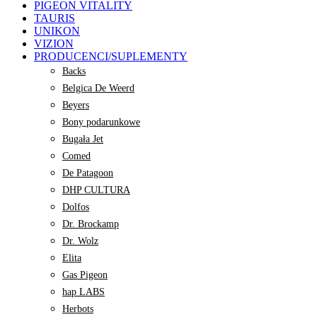
PIGEON VITALITY
TAURIS
UNIKON
VIZION
PRODUCENCI/SUPLEMENTY
Backs
Belgica De Weerd
Beyers
Bony podarunkowe
Bugała Jet
Comed
De Patagoon
DHP CULTURA
Dolfos
Dr. Brockamp
Dr. Wolz
Elita
Gas Pigeon
hap LABS
Herbots