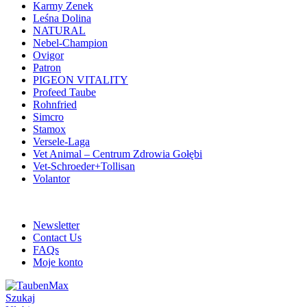
Karmy Zenek
Leśna Dolina
NATURAL
Nebel-Champion
Ovigor
Patron
PIGEON VITALITY
Profeed Taube
Rohnfried
Simcro
Stamox
Versele-Laga
Vet Animal – Centrum Zdrowia Gołębi
Vet-Schroeder+Tollisan
Volantor
ADD ANYTHING HERE OR JUST REMOVE IT…
Newsletter
Contact Us
FAQs
Moje konto
Szukaj