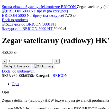
Kliknij, aby powiększyć
Strona główna
Systemy elektroniczne
BRICON
Zegar satelitarny (
BRICON 5000 NT tipesy (na szczypce)
7.70
zł
Back to products
Szczypce do BRICON 5000 NT
50.00
zł
Zegar satelitarny (radiowy) H
450.00
zł
ilość
Zegar
Dodaj do koszyka
satelitarny
Dodaj do ulubionych
(radiowy)
SKU:
c32c00b6356c
Kategoria:
BRICON
HKW
Opis
Opis
Zegar satelitarny (radiowy) HKW (używany na gwarancji producenta
– zegar HKW służy do synchronizacji czasu z ESK BRICON podczas 