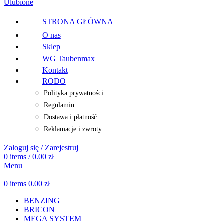
Ulubione
STRONA GŁÓWNA
O nas
Sklep
WG Taubenmax
Kontakt
RODO
Polityka prywatności
Regulamin
Dostawa i płatność
Reklamacje i zwroty
Zaloguj się / Zarejestruj
0
items
/
0.00
zł
Menu
0
items
0.00
zł
BENZING
BRICON
MEGA SYSTEM