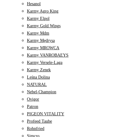
Hesanol
Karmy Agro King
Karmy Elpol
Karmy Gold Wings
Karmy Mdm
Karmy Mędrysa
Karmy MROWCA
Karmy VANROBAEYS
Karmy Versele-Laga
Karmy Zenek
Leśna Dolina
NATURAL
Nebel-Champion
Ovigor
Patron
PIGEON VITALITY
Profeed Taube
Rohnfried
Simcro