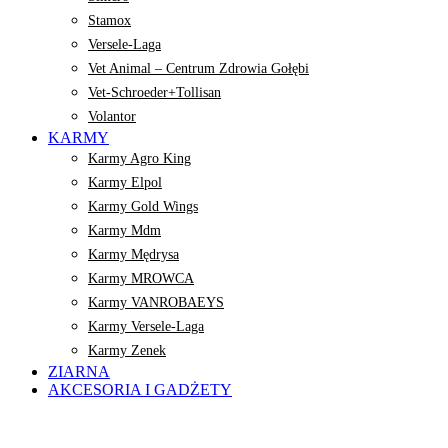
Stamox
Versele-Laga
Vet Animal – Centrum Zdrowia Gołębi
Vet-Schroeder+Tollisan
Volantor
KARMY
Karmy Agro King
Karmy Elpol
Karmy Gold Wings
Karmy Mdm
Karmy Mędrysa
Karmy MROWCA
Karmy VANROBAEYS
Karmy Versele-Laga
Karmy Zenek
ZIARNA
AKCESORIA I GADŻETY