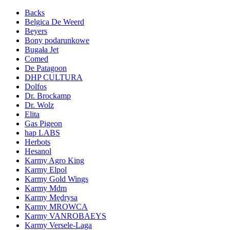
Backs
Belgica De Weerd
Beyers
Bony podarunkowe
Bugała Jet
Comed
De Patagoon
DHP CULTURA
Dolfos
Dr. Brockamp
Dr. Wolz
Elita
Gas Pigeon
hap LABS
Herbots
Hesanol
Karmy Agro King
Karmy Elpol
Karmy Gold Wings
Karmy Mdm
Karmy Mędrysa
Karmy MROWCA
Karmy VANROBAEYS
Karmy Versele-Laga