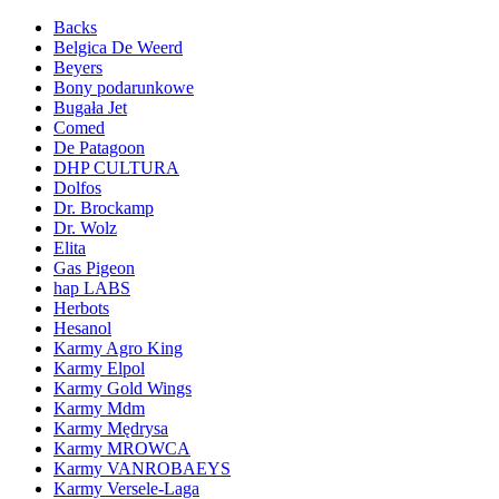
Backs
Belgica De Weerd
Beyers
Bony podarunkowe
Bugała Jet
Comed
De Patagoon
DHP CULTURA
Dolfos
Dr. Brockamp
Dr. Wolz
Elita
Gas Pigeon
hap LABS
Herbots
Hesanol
Karmy Agro King
Karmy Elpol
Karmy Gold Wings
Karmy Mdm
Karmy Mędrysa
Karmy MROWCA
Karmy VANROBAEYS
Karmy Versele-Laga