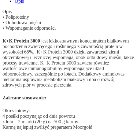
Opis
Opis
• Poliproteiny
• Odbudowa mięśni
• Wspomaganie odporności
K+K Protein 3000
jest lekkostrawnym koncentratem białkowym
pochodzenia zwierzęcego i roślinnego z zawartością protein w
wysokości 65%. K+K Protein 3000 dzięki zawartości ziemi
okrzemkowej i leczniczej wspomaga, obok odbudowy mięśni, także
procesy trawienne. K+K Protein 3000 zawiera również
wartościowe immunoglobuliny wspomagające układ
odpornościowy, szczególnie po lotach. Dodatkowy aminokwas
metionina usprawnia metabolizm białkowy i dba o rozwój
zdrowych piór w procesie pierzenia.
Zalecane stosowanie:
Okres lotowy:
4 posiłki poczynając od dnia powrotu
z lotu – 2 miarki (20 g) na 500 g karmy.
Karmę najlepiej zwilżyć preparatem Moorgold.