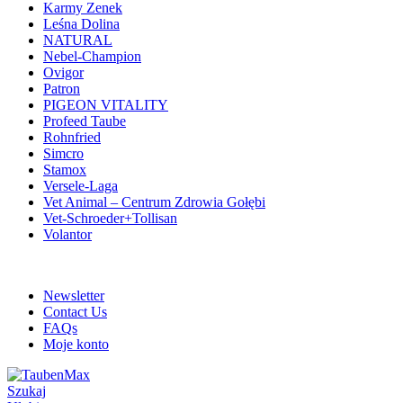
Karmy Zenek
Leśna Dolina
NATURAL
Nebel-Champion
Ovigor
Patron
PIGEON VITALITY
Profeed Taube
Rohnfried
Simcro
Stamox
Versele-Laga
Vet Animal – Centrum Zdrowia Gołębi
Vet-Schroeder+Tollisan
Volantor
ADD ANYTHING HERE OR JUST REMOVE IT…
Newsletter
Contact Us
FAQs
Moje konto
Szukaj