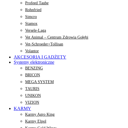
Profeed Taube
Rohnfried
Simcro
Stamox
Versele-Laga
Vet Animal – Centrum Zdrowia Gołębi
Vet-Schroeder+Tollisan
Volantor
AKCESORIA I GADŻETY
Systemy elektroniczne
BENZING
BRICON
MEGA SYSTEM
TAURIS
UNIKON
VIZION
KARMY
Karmy Agro King
Karmy Elpol