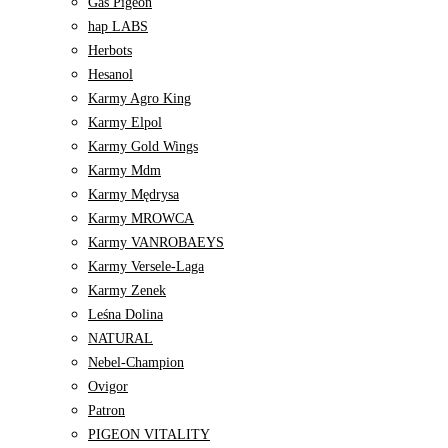
Gas Pigeon
hap LABS
Herbots
Hesanol
Karmy Agro King
Karmy Elpol
Karmy Gold Wings
Karmy Mdm
Karmy Mędrysa
Karmy MROWCA
Karmy VANROBAEYS
Karmy Versele-Laga
Karmy Zenek
Leśna Dolina
NATURAL
Nebel-Champion
Ovigor
Patron
PIGEON VITALITY