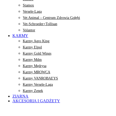
Stamox
Versele-Laga
Vet Animal – Centrum Zdrowia Gołębi
Vet-Schroeder+Tollisan
Volantor
KARMY
Karmy Agro King
Karmy Elpol
Karmy Gold Wings
Karmy Mdm
Karmy Mędrysa
Karmy MROWCA
Karmy VANROBAEYS
Karmy Versele-Laga
Karmy Zenek
ZIARNA
AKCESORIA I GADŻETY