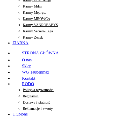
Karmy Gold Wings
Karmy Mdm
Karmy Mędrysa
Karmy MROWCA
Karmy VANROBAEYS
Karmy Versele-Laga
Karmy Zenek
ZIARNA
STRONA GŁÓWNA
O nas
Sklep
WG Taubenmax
Kontakt
RODO
Polityka prywatności
Regulamin
Dostawa i płatność
Reklamacje i zwroty
Ulubione