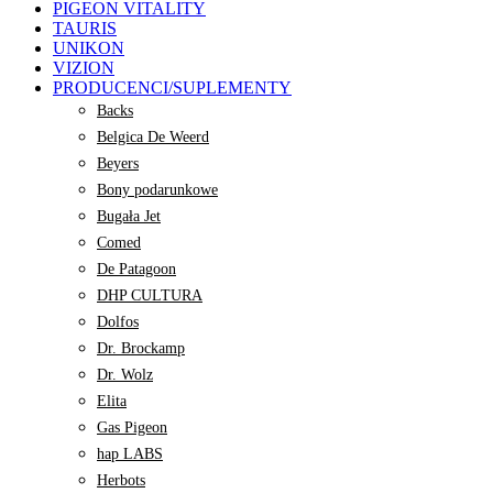
PIGEON VITALITY
TAURIS
UNIKON
VIZION
PRODUCENCI/SUPLEMENTY
Backs
Belgica De Weerd
Beyers
Bony podarunkowe
Bugała Jet
Comed
De Patagoon
DHP CULTURA
Dolfos
Dr. Brockamp
Dr. Wolz
Elita
Gas Pigeon
hap LABS
Herbots