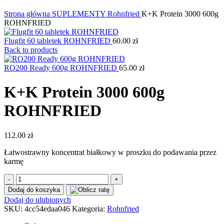
Kliknij, aby powiększyć
Strona główna
SUPLEMENTY
Rohnfried
K+K Protein 3000 600g
ROHNFRIED
Flugfit 60 tabletek ROHNFRIED
60.00
zł
Back to products
RO200 Ready 600g ROHNFRIED
65.00
zł
K+K Protein 3000 600g
ROHNFRIED
112.00
zł
Łatwostrawny koncentrat białkowy w proszku do podawania przez
karmę
ilość
K+K
Dodaj do koszyka
Protein
Dodaj do ulubionych
3000
SKU:
4cc54edaa046
Kategoria:
Rohnfried
600g
ROHNFRIED