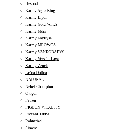
Hesanol
Karmy Agro King
Karmy Elpol
Karmy Gold Wings
Karmy Mdm
Karmy Mędrysa
Karmy MROWCA
Karmy VANROBAEYS
Karmy Versele-Laga
Karmy Zenek
Leśna Dolina
NATURAL
Nebel-Champion
Ovigor
Patron
PIGEON VITALITY
Profeed Taube
Rohnfried
Simcro