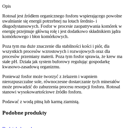
Opis
Rotosal jest źródłem organicznego fosforu wspierającego powolne
uwalnianie się energii potrzebnej na lotach średnio- i
długodystansowych. Fosfor w procesie zaopatrywania komórek w
energię przejmuje główną rolę i jest dodatkowo składnikiem jądra
komórkowego i błon komórkowych.
Poza tym ma duże znaczenie dla stabilności kości i piór, dla
wszystkich procesów wzrostowych i rozwojowych oraz dla
procesów przemiany materii. Poza tym fosfor sprawia, że krew ma
stałe pH. Działa jak system buforowy regulując gospodarkę
kwasowo-zasadową organizmu.
Ponieważ fosfor może tworzyć z żelazem i wapniem
nierozpuszczalne sole, równoczesne dostarczanie tych minerałów
może prowadzić do zaburzenia procesu resorpcji fosforu. Rotosal
stanowi wysokowartościowe źródło fosforu.
Podawać z wodą pitną lub karmą ziarnistą.
Podobne produkty