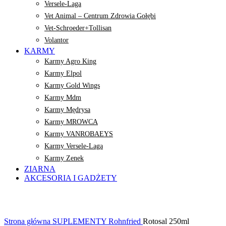
Versele-Laga
Vet Animal – Centrum Zdrowia Gołębi
Vet-Schroeder+Tollisan
Volantor
KARMY
Karmy Agro King
Karmy Elpol
Karmy Gold Wings
Karmy Mdm
Karmy Mędrysa
Karmy MROWCA
Karmy VANROBAEYS
Karmy Versele-Laga
Karmy Zenek
ZIARNA
AKCESORIA I GADŻETY
Kliknij, aby powiększyć
Strona główna
SUPLEMENTY
Rohnfried
Rotosal 250ml