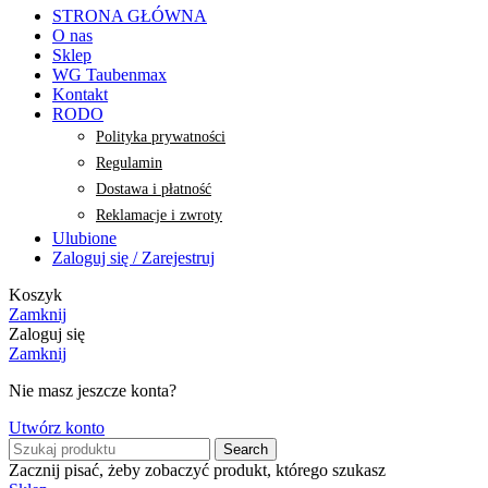
STRONA GŁÓWNA
O nas
Sklep
WG Taubenmax
Kontakt
RODO
Polityka prywatności
Regulamin
Dostawa i płatność
Reklamacje i zwroty
Ulubione
Zaloguj się / Zarejestruj
Koszyk
Zamknij
Zaloguj się
Zamknij
Nie masz jeszcze konta?
Utwórz konto
Search
Zacznij pisać, żeby zobaczyć produkt, którego szukasz