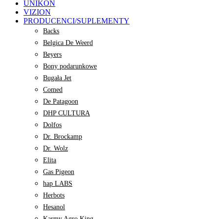
UNIKON
VIZION
PRODUCENCI/SUPLEMENTY
Backs
Belgica De Weerd
Beyers
Bony podarunkowe
Bugała Jet
Comed
De Patagoon
DHP CULTURA
Dolfos
Dr. Brockamp
Dr. Wolz
Elita
Gas Pigeon
hap LABS
Herbots
Hesanol
Karmy Agro King