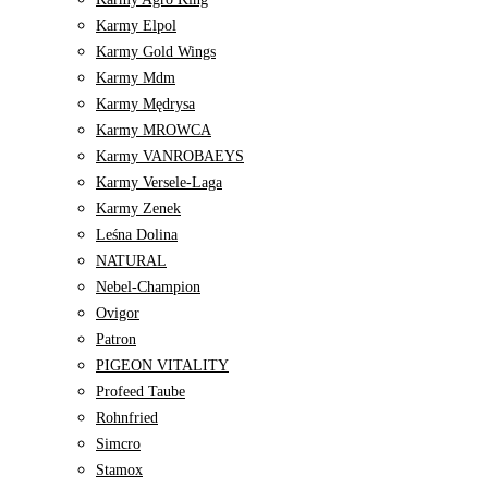
Karmy Elpol
Karmy Gold Wings
Karmy Mdm
Karmy Mędrysa
Karmy MROWCA
Karmy VANROBAEYS
Karmy Versele-Laga
Karmy Zenek
Leśna Dolina
NATURAL
Nebel-Champion
Ovigor
Patron
PIGEON VITALITY
Profeed Taube
Rohnfried
Simcro
Stamox