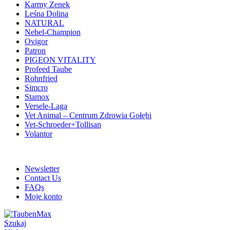
Karmy Zenek
Leśna Dolina
NATURAL
Nebel-Champion
Ovigor
Patron
PIGEON VITALITY
Profeed Taube
Rohnfried
Simcro
Stamox
Versele-Laga
Vet Animal – Centrum Zdrowia Gołębi
Vet-Schroeder+Tollisan
Volantor
ADD ANYTHING HERE OR JUST REMOVE IT…
Newsletter
Contact Us
FAQs
Moje konto
Szukaj