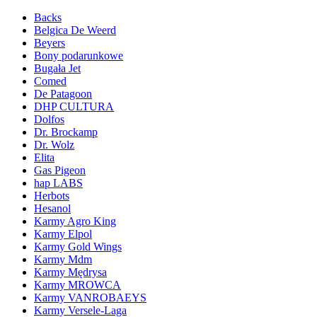
Backs
Belgica De Weerd
Beyers
Bony podarunkowe
Bugała Jet
Comed
De Patagoon
DHP CULTURA
Dolfos
Dr. Brockamp
Dr. Wolz
Elita
Gas Pigeon
hap LABS
Herbots
Hesanol
Karmy Agro King
Karmy Elpol
Karmy Gold Wings
Karmy Mdm
Karmy Mędrysa
Karmy MROWCA
Karmy VANROBAEYS
Karmy Versele-Laga