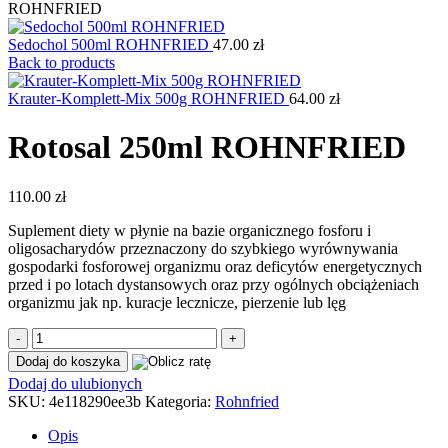
ROHNFRIED
Sedochol 500ml ROHNFRIED
47.00
zł
Back to products
Krauter-Komplett-Mix 500g ROHNFRIED
64.00
zł
Rotosal 250ml ROHNFRIED
110.00
zł
Suplement diety w płynie na bazie organicznego fosforu i
oligosacharydów przeznaczony do szybkiego wyrównywania
gospodarki fosforowej organizmu oraz deficytów energetycznych
przed i po lotach dystansowych oraz przy ogólnych obciążeniach
organizmu jak np. kuracje lecznicze, pierzenie lub lęg
ilość
Rotosal
Dodaj do koszyka
250ml
Dodaj do ulubionych
ROHNFRIED
SKU:
4e118290ee3b
Kategoria:
Rohnfried
Opis