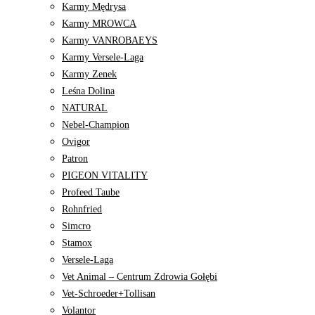
Karmy Mędrysa
Karmy MROWCA
Karmy VANROBAEYS
Karmy Versele-Laga
Karmy Zenek
Leśna Dolina
NATURAL
Nebel-Champion
Ovigor
Patron
PIGEON VITALITY
Profeed Taube
Rohnfried
Simcro
Stamox
Versele-Laga
Vet Animal – Centrum Zdrowia Gołębi
Vet-Schroeder+Tollisan
Volantor