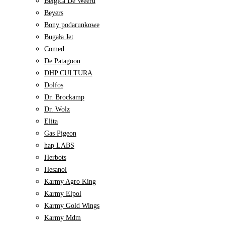
Belgica De Weerd
Beyers
Bony podarunkowe
Bugała Jet
Comed
De Patagoon
DHP CULTURA
Dolfos
Dr. Brockamp
Dr. Wolz
Elita
Gas Pigeon
hap LABS
Herbots
Hesanol
Karmy Agro King
Karmy Elpol
Karmy Gold Wings
Karmy Mdm