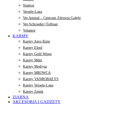
Stamox
Versele-Laga
Vet Animal – Centrum Zdrowia Gołębi
Vet-Schroeder+Tollisan
Volantor
KARMY
Karmy Agro King
Karmy Elpol
Karmy Gold Wings
Karmy Mdm
Karmy Mędrysa
Karmy MROWCA
Karmy VANROBAEYS
Karmy Versele-Laga
Karmy Zenek
ZIARNA
AKCESORIA I GADŻETY