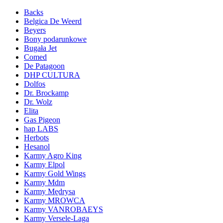
Backs
Belgica De Weerd
Beyers
Bony podarunkowe
Bugała Jet
Comed
De Patagoon
DHP CULTURA
Dolfos
Dr. Brockamp
Dr. Wolz
Elita
Gas Pigeon
hap LABS
Herbots
Hesanol
Karmy Agro King
Karmy Elpol
Karmy Gold Wings
Karmy Mdm
Karmy Mędrysa
Karmy MROWCA
Karmy VANROBAEYS
Karmy Versele-Laga