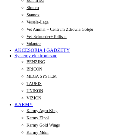
Rohnfried
Simcro
Stamox
Versele-Laga
Vet Animal – Centrum Zdrowia Gołębi
Vet-Schroeder+Tollisan
Volantor
AKCESORIA I GADŻETY
Systemy elektroniczne
BENZING
BRICON
MEGA SYSTEM
TAURIS
UNIKON
VIZION
KARMY
Karmy Agro King
Karmy Elpol
Karmy Gold Wings
Karmy Mdm