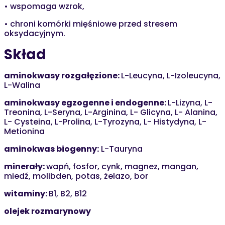
• wspomaga wzrok,
•
chroni komórki mięśniowe przed stresem
oksydacyjnym.
Skład
aminokwasy rozgałęzione:
L-Leucyna, L-Izoleucyna,
L-Walina
aminokwasy egzogenne i endogenne:
L-Lizyna, L-
Treonina, L-Seryna, L-Arginina, L- Glicyna, L- Alanina,
L- Cysteina, L-Prolina, L-Tyrozyna, L- Histydyna, L-
Metionina
aminokwas biogenny:
L-Tauryna
minerały:
wapń, fosfor, cynk, magnez, mangan,
miedź, molibden, potas, żelazo, bor
witaminy:
B1, B2, B12
olejek rozmarynowy