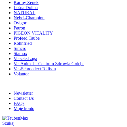
Karmy Zenek
Leśna Dolina
NATURAL
Nebel-Champion
Ovigor
Patron
PIGEON VITALITY
Profeed Taube
Rohnfried
Simcro
Stamox
Versele-Laga
Vet Animal – Centrum Zdrowia Gołębi
Vet-Schroeder+Tollisan
Volantor
ADD ANYTHING HERE OR JUST REMOVE IT…
Newsletter
Contact Us
FAQs
Moje konto
Szukaj