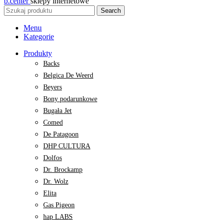
b.center
sklepy internetowe
Search
Menu
Kategorie
Produkty
Backs
Belgica De Weerd
Beyers
Bony podarunkowe
Bugała Jet
Comed
De Patagoon
DHP CULTURA
Dolfos
Dr. Brockamp
Dr. Wolz
Elita
Gas Pigeon
hap LABS