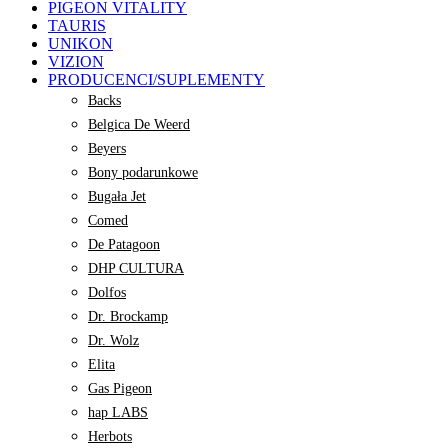
PIGEON VITALITY
TAURIS
UNIKON
VIZION
PRODUCENCI/SUPLEMENTY
Backs
Belgica De Weerd
Beyers
Bony podarunkowe
Bugała Jet
Comed
De Patagoon
DHP CULTURA
Dolfos
Dr. Brockamp
Dr. Wolz
Elita
Gas Pigeon
hap LABS
Herbots