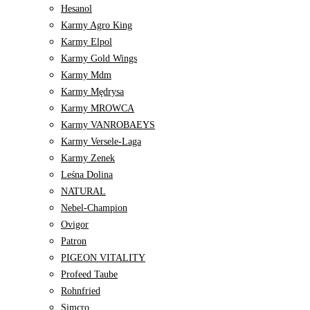
Hesanol
Karmy Agro King
Karmy Elpol
Karmy Gold Wings
Karmy Mdm
Karmy Mędrysa
Karmy MROWCA
Karmy VANROBAEYS
Karmy Versele-Laga
Karmy Zenek
Leśna Dolina
NATURAL
Nebel-Champion
Ovigor
Patron
PIGEON VITALITY
Profeed Taube
Rohnfried
Simcro