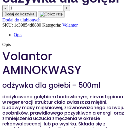
ilość
VOLANTOR
Dodaj do koszyka
AMINOKWASY
Dodaj do ulubionych
–
SKU:
1c39854d8880
Kategoria:
Volantor
odżywka
dla
Opis
gołębi
500ml
Opis
Volantor
AMINOKWASY
odżywka dla gołebi – 500ml
dedykowana gołębiom hodowlanym, niezastąpiona
w regeneracji struktur ciała zwłaszcza mięśni,
budowy masy mięśniowej, zrównoważonego rozwoju
osobników, prawidłowego pozyskiwania energii oraz
zmniejszenia uczucia zmęczenia w okresie
rekonwalescencji lub
po wysiłku.
Składa się z