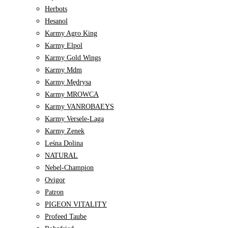
Herbots
Hesanol
Karmy Agro King
Karmy Elpol
Karmy Gold Wings
Karmy Mdm
Karmy Mędrysa
Karmy MROWCA
Karmy VANROBAEYS
Karmy Versele-Laga
Karmy Zenek
Leśna Dolina
NATURAL
Nebel-Champion
Ovigor
Patron
PIGEON VITALITY
Profeed Taube