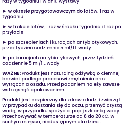
razy w tygodniu i w dniu wystawy
► w okresie przygotowawczym do lotów, 1 raz w
tygodniu
► w trakcie lotów, 1 raz w środku tygodnia i 1 raz po
przylocie
► po szczepieniach i kuracjach antybiotykowych,
przez tydzień codziennie 5 ml/1 L wody
► po kuracjach antybiotykowych, przez tydzień
codziennie 5 ml/1 L wody
WAŻNE
:
Produkt jest naturalną odżywką o ciemnej
barwie i podlega procesowi zmętnienia oraz
wytrącania osadu. Przed podaniem należy zawsze
wstrząsnąć opakowaniem.
Produkt jest bezpieczny dla zdrowia ludzi i zwierząt.
W przypadku dostania się do oczu, przemyć czystą
wodą, w przypadku spożycia, popij szklanką wody.
Przechowywać w temperaturze od 6 do 20
C, w
0
suchym miejscu, niedostępnym dla dzieci.