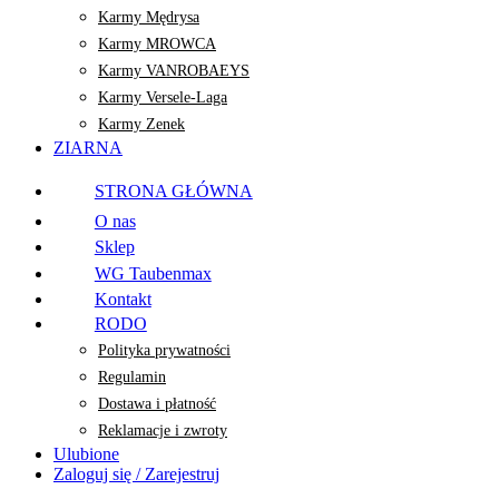
Karmy Mędrysa
Karmy MROWCA
Karmy VANROBAEYS
Karmy Versele-Laga
Karmy Zenek
ZIARNA
STRONA GŁÓWNA
O nas
Sklep
WG Taubenmax
Kontakt
RODO
Polityka prywatności
Regulamin
Dostawa i płatność
Reklamacje i zwroty
Ulubione
Zaloguj się / Zarejestruj